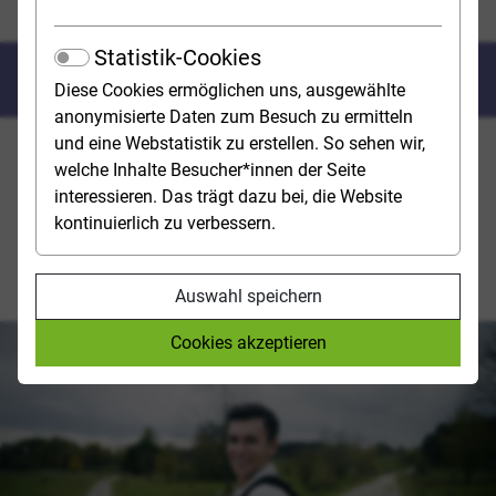
Überbrückung
Statistik-Cookies
Auszeit vor dem Studium
Diese Cookies ermöglichen uns, ausgewählte
anonymisierte Daten zum Besuch zu ermitteln
und eine Webstatistik zu erstellen. So sehen wir,
Viele Abiturient*innen wollen nach dem Schulabschluss
welche Inhalte Besucher*innen der Seite
nicht direkt in ein Studium oder eine Ausbildung
interessieren. Das trägt dazu bei, die Website
starten, sondern sich stattdessen lieber eine Auszeit
kontinuierlich zu verbessern.
nehmen und neue Erfahrungen sammeln, sei es im In-
oder Ausland. Studienwahl.de stellt verschiedene
Möglichkeiten vor.
Auswahl speichern
Cookies akzeptieren