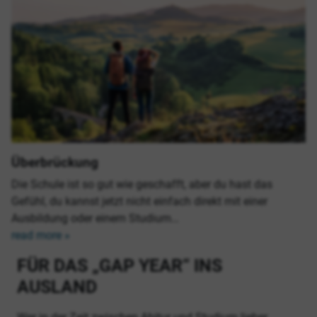
Überbrückung
Die Schule ist so gut wie geschafft, aber du hast das
Gefühl, du kannst jetzt nicht einfach direkt mit einer
Ausbildung oder einem Studium…
read more »
FÜR DAS „GAP YEAR“ INS
AUSLAND