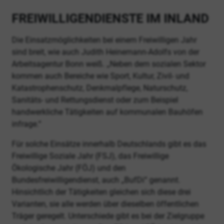
FREIWILLIGENDIENSTE IM INLAND
Die Einsatzmöglichkeiten bei einem Freiwilligen Jahr
sind breit, wie auch Judith Heinemann-Adolfs von der
Arbeitsagentur Bonn weiß. „Neben dem sozialen Sektor
kommen auch Bereiche wie Sport, Kultur, Zivil- und
Katastrophenschutz, Denkmalpflege, Naturschutz,
Sanitäts- und Rettungsdienst oder zum Beispiel
handwerkliche Tätigkeiten auf kommunalen Bauhöfen
infrage.“
Für solche Einsätze innerhalb Deutschlands gibt es das
Freiwillige Soziale Jahr (FSJ), das Freiwillige
Ökologische Jahr (FÖJ) und den
Bundesfreiwilligendienst, auch „BufDi“ genannt.
Hinsichtlich der Tätigkeiten gleichen sich diese drei
Varianten, sie alle werden über dieselben öffentlichen
Träger geregelt. Unterschiede gibt es bei der Zielgruppe