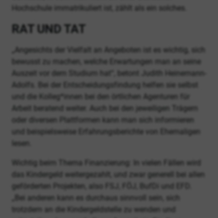
Hochschule immatrikuliert ist, zählt als ein solches.
RAT UND TAT
„Angesichts der Vielfalt an Angeboten ist es wichtig, sich
bewusst zu machen, welche Erwartungen man an seine
Auszeit vor dem Studium hat“, betont Judith Heinemann-
Adolfs. Bei der Entscheidungsfindung helfen sie selbst
und die Kolleg*innen bei den örtlichen Agenturen für
Arbeit beratend weiter. Auch bei den jeweiligen Trägern
oder diversen Plattformen kann man sich informieren
und beispielsweise Erfahrungsberichte von Ehemaligen
lesen.
Wichtig beim Thema Finanzierung: In vielen Fällen wird
das Kindergeld weitergezahlt, und zwar generell bei allen
geförderten Projekten, also FSJ, FÖJ, BufDi und EFD.
„Bei anderen kann es durchaus sinnvoll sein, sich
trotzdem an die Kindergeldstelle zu wenden und