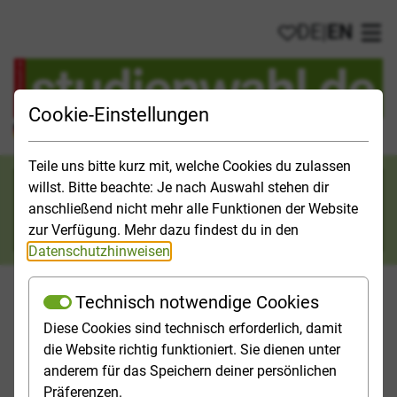
DE
|
EN
My favorites
Ope
Cookie-Einstellungen
Official Study Guide for Germany
Teile uns bitte kurz mit, welche Cookies du zulassen
Search category
willst. Bitte beachte: Je nach Auswahl stehen dir
anschließend nicht mehr alle Funktionen der Website
Search
zur Verfügung. Mehr dazu findest du in den
Datenschutzhinweisen
.
Technisch notwendige Cookies
Diese Cookies sind technisch erforderlich, damit
Studies & Universities
Study Opportunities
Applicatio
die Website richtig funktioniert. Sie dienen unter
anderem für das Speichern deiner persönlichen
Homepage
[Translate to English:] Top-Themen
Präferenzen.