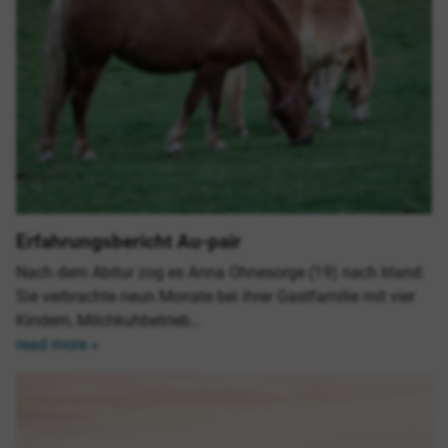
Erfahrungsbericht Au-pair
Nach dem Abitur zog es Anna Ohnesorge (19) nach Irland:
Sie verbrachte neun Monate bei ihrer Gastfamilie mit vier
Kindern, Milchkuhbetrieb…
read more »