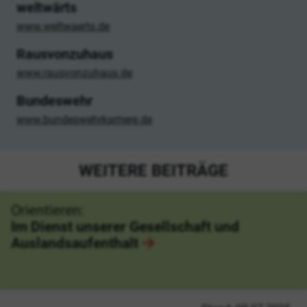
weltwärts
www.weltwaerts.de
Rausvonzuhaus
www.rausvonzuhaus.de
Bundeswehr
www.bundeswehrkarriere.de
WEITERE BEITRÄGE
Orientieren:
Im Dienst unserer Gesellschaft und
Auslandsaufenthalt