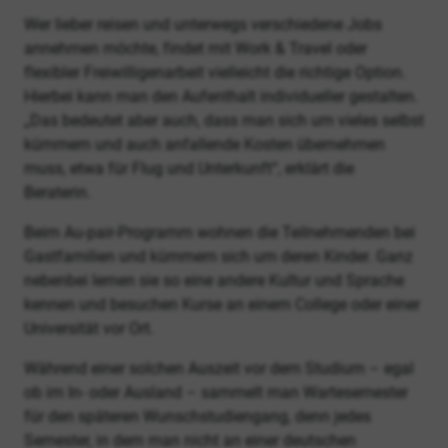
Wer lieber reisen und unterwegs verschiedene Jobs
annehmen möchte, findet mit Work & Travel oder
flexibler Freiwilligenarbeit vielleicht die richtige Option.
Hierbei kann man den Aufenthalt individueller gestalten.
„Das bedeutet aber auch, dass man sich um vieles selbst
kümmern und auch anfallende Kosten übernehmen
muss, etwa für Flug und Unterkunft“, erklärt die
Beraterin.
Beim Au-pair-Programm wohnen die Teilnehmenden bei
Gastfamilien und kümmern sich um deren Kinder. Ganz
nebenbei lernen sie so eine andere Kultur und Sprache
kennen und besuchen Kurse an einem College oder einer
Universität vor Ort.
Während einer solchen Auszeit vor dem Studium – egal
ob im In- oder Ausland – sammelt man Wartesemester
für den späteren Wunschstudiengang, denn jedes
Semester, in dem man nicht an einer deutschen