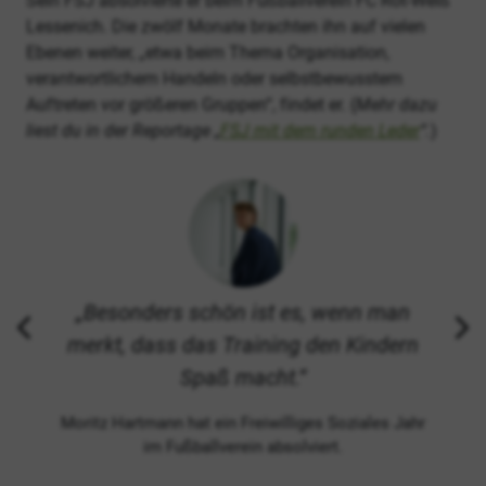
Sein FSJ absolvierte er beim Fußballverein FC Rot-Weiß
Lessenich. Die zwölf Monate brachten ihn auf vielen
Ebenen weiter, „etwa beim Thema Organisation,
verantwortlichem Handeln oder selbstbewusstem
Auftreten vor größeren Gruppen“, findet er. (
Mehr dazu
liest du in der Reportage „
FSJ mit dem runden Leder
“.
)
Besonders schön ist es, wenn man
merkt, dass das Training den Kindern
Spaß macht.
Moritz Hartmann hat ein Freiwilliges Soziales Jahr
im Fußballverein absolviert.