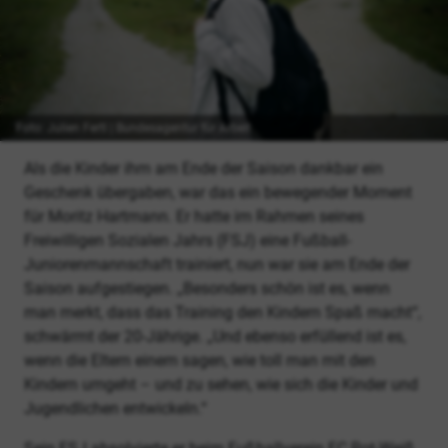
Foto: Julien Fertl | Bundesagentur für Arbeit
Als die Kinder ihm am Ende der Saison dankbar ein
Geschenk übergaben, war das ein bewegender Moment
für Moritz Hartmann. Er hatte im Rahmen seines
Freiwilligen Sozialen Jahrs (FSJ) eine Fußball-
Juniorenmannschaft trainiert, nun war sie am Ende der
Saison aufgestiegen. „Besonders schön ist es, wenn
man merkt, dass das Training den Kindern Spaß macht“,
schwärmt der 20-Jährige. „Und ebenso erfüllend ist es,
wenn die Eltern einem sagen, wie toll man mit den
Kindern umgeht – und zu sehen, wie sich die Kinder und
Jugendlichen entwickeln.“