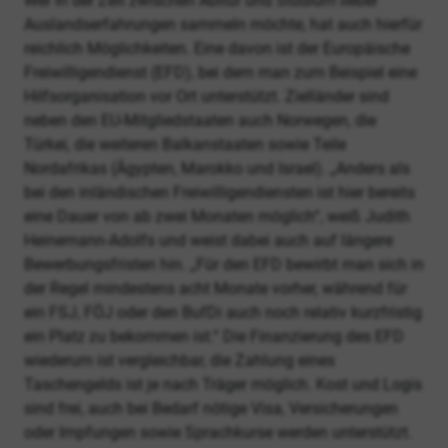
Wer in der Zeit zwischen Abitur und Studium lieber
Auslandserfahrungen sammeln möchte, hat auch hierfür
reichlich Möglichkeiten. Eine davon ist der Europäische
Freiwilligendienst (EFD), bei dem man zum Beispiel eine
Hilfsorganisation vor Ort unterstützt. Zielländer sind
neben den EU-Mitgliedstaaten auch Norwegen, die
Türkei, die weiteren Balkanstaaten sowie Teile
Nordafrikas (Ägypten, Marokko und Israel). „Anders als
bei den inländischen Freiwilligendiensten ist hier bereits
eine Dauer von ab zwei Monaten möglich“, weiß Judith
Heinemann-Adolfs und weist dabei auch auf längere
Bewerbungsfristen hin. „Für den EFD bewirbt man sich in
der Regel mindestens acht Monate vorher, während für
ein FSJ, FÖJ oder den BufDi auch noch relativ kurzfristig
ein Platz zu bekommen ist.“ Die Finanzierung des EFD
wiederum ist vergleichbar, die Zahlung eines
Taschengelds ist je nach Träger möglich. Kost und Logis
sind frei, auch bei Bedarf nötige Visa, Versicherungen
oder Impfungen sowie Sprachkurse werden unterstützt.