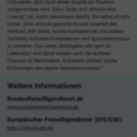
mitzuteilen, dass nach dieser Auszeit ein Studium
aufgenommen wird. Dann findet sich oftmals eine
Lösung“, rät Judith Heinemann-Adolfs. Sie selbst ist sich
sicher: „Eine sinnvoll genutzte Auszeit erweitert den
Horizont, hilft dabei, soziale Kompetenzen und andere
Softskills, kulturelle Kompetenzen und Sprachkenntnisse
zu vertiefen. Das sehen Arbeitgeber sehr gern im
Lebenslauf und damit steigen auch die späteren
Chancen im Berufsleben. Außerdem stärken solche
Erfahrungen das eigene Selbstbewusstsein.“
Weitere Informationen
Bundesfreiwilligendienst.de
www.bundesfreiwilligendienst.de
Europäischer Freiwilligendienst (EFD/ESK)
https://ich-will-efd.de