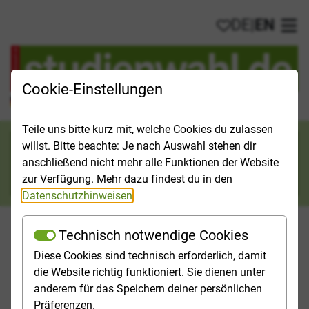
DE
|
EN
My favorites
Ope
Cookie-Einstellungen
Official Study Guide for Germany
Teile uns bitte kurz mit, welche Cookies du zulassen
Search category
willst. Bitte beachte: Je nach Auswahl stehen dir
anschließend nicht mehr alle Funktionen der Website
Search
zur Verfügung. Mehr dazu findest du in den
Datenschutzhinweisen
.
Technisch notwendige Cookies
Diese Cookies sind technisch erforderlich, damit
Studies & Universities
Study Opportunities
Applicatio
die Website richtig funktioniert. Sie dienen unter
anderem für das Speichern deiner persönlichen
Homepage
[Translate to English:] Top-Themen
Präferenzen.