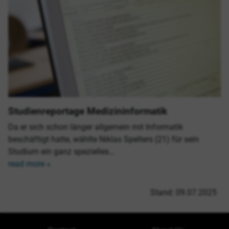
Studienreportage Medizininformatik
Da er sich schon länger allgemein mit Informatik
beschäftigt hatte, wählte Niklas Spelters (21) für sein
Studium ein ganz spezielles…
read more »
Stand: 09.07.2025