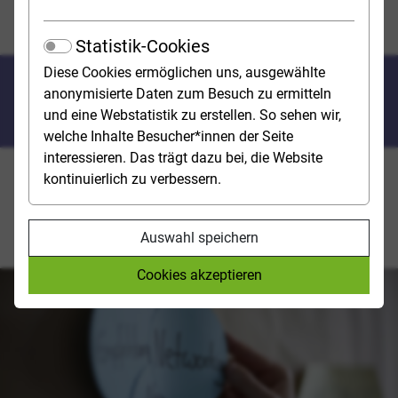
Schnittstellenstudiengänge
Studienreportage Wirtschaftspsychologie
Statistik-Cookies
Diese Cookies ermöglichen uns, ausgewählte
Breit gefächert und zugleich
anonymisierte Daten zum Besuch zu ermitteln
spezialisiert
und eine Webstatistik zu erstellen. So sehen wir,
welche Inhalte Besucher*innen der Seite
interessieren. Das trägt dazu bei, die Website
kontinuierlich zu verbessern.
Emelie (21) hat sich für den Studiengang
Wirtschaftspsychologie entschieden, weil sie später
lieber in der Wirtschaft als im klinisch-therapeutischen
Auswahl speichern
Bereich arbeiten möchte.
Cookies akzeptieren