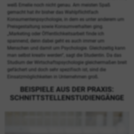
weiß Emelie noch nicht genau. Am meisten Spaß
gemacht hat ihr bisher das Wahlpflichtfach
Konsumentenpsychologie, in dem es unter anderem um
Preisgestaltung sowie Konsumverhalten ging.
„Marketing oder Öffentlichkeitsarbeit finde ich
spannend, denn dabei geht es auch immer um
Menschen und damit um Psychologie. Gleichzeitig kann
man selbst kreativ werden“, sagt die Studentin. Da das
Studium der Wirtschaftspsychologie gleichermaßen breit
gefächert und doch sehr spezifisch ist, sind die
Einsatzmöglichkeiten in Unternehmen groß.
BEISPIELE AUS DER PRAXIS:
SCHNITTSTELLENSTUDIENGÄNGE