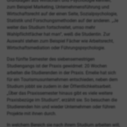
Grundlagen aus Wirtschaft und Psychologie kennen,
zum Beispiel Marketing, Unternehmensführung und
Wirtschaftsrecht auf der einen Seite, Sozialpsychologie,
Statistik und Forschungsmethoden auf der anderen. „Je
weiter das Studium fortschreitet, umso mehr
Wahlpflichtfächer hat man“, weiß die Studentin. Zur
Auswahl stehen zum Beispiel Fächer wie Arbeitsrecht,
Wirtschaftsmediation oder Führungspsychologie.
Das fünfte Semester des siebensemestrigen
Studiengangs ist der Praxis gewidmet: 20 Wochen
arbeiten die Studierenden in der Praxis. Emelie hat sich
für ein Tourismusunternehmen entschieden, neben dem
Studium jobbt sie zudem in der Öffentlichkeitsarbeit.
„Über das Praxissemester hinaus gibt es viele weitere
Praxisbezüge im Studium“, erzählt sie. So besuchen die
Studierenden hin und wieder Unternehmen oder führen
Projekte mit ihnen durch.
In welchem Bereich sie nach ihrem Studium arbeiten will,