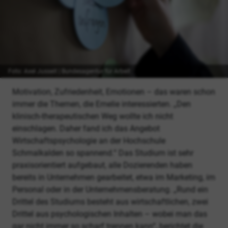
Foto: Axel Jusseit | Bundesagentur für Arbeit
Motivation, Zufriedenheit, Emotionen – das waren schon
immer die Themen, die Emelie interessierten. „Den
klinisch-therapeutischen Weg wollte ich nicht
einschlagen. Daher fand ich das Angebot
Wirtschaftspsychologie an der Hochschule
Schmalkalden so spannend.“ Das Studium ist sehr
praxisorientiert aufgebaut, alle Dozierenden haben
bereits in Unternehmen gearbeitet, etwa im Marketing, im
Personal oder in der Unternehmensberatung. „Rund ein
Drittel des Studiums besteht aus wirtschaftlichen, zwei
Drittel aus psychologischen Inhalten – wobei man das
gar nicht immer so scharf trennen kann“, berichtet die