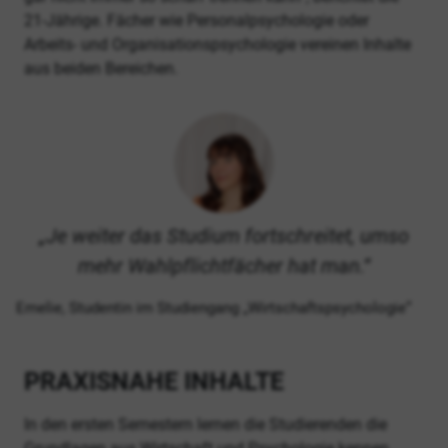
21-Jährige. Fächer wie Personalpsychologie oder
Arbeits- und Organisationspsychologie vereinen Inhalte
aus beiden Bereichen.
Je weiter das Studium fortschreitet, umso
mehr Wahlpflichtfächer hat man.
Emelie, Studentin im Studiengang „Wirtschaftspsychologie“
PRAXISNAHE INHALTE
In den ersten Semestern lernen die Studierenden die