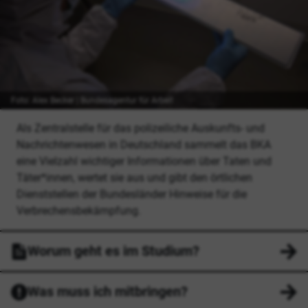
Foto: Alex Becker | Bundesagentur für Arbeit
Als Zentralstelle für das polizeiliche Auskunfts- und
Nachrichtenwesen in Deutschland sammelt das BKA
eine Vielzahl wichtiger Informationen über Taten und
Täter*innen, wertet sie aus und gibt den örtlichen
Dienststellen der Bundesländer Hinweise für die
Verbrechensbekämpfung.
Worum geht es im Studium?
Was muss ich mitbringen?