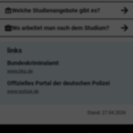
Welche Studienangebote gibt es?
Wo arbeitet man nach dem Studium?
links
Bundeskriminalamt
www.bka.de
Offizielles Portal der deutschen Polizei
www.polizei.de
Stand: 27.04.2026