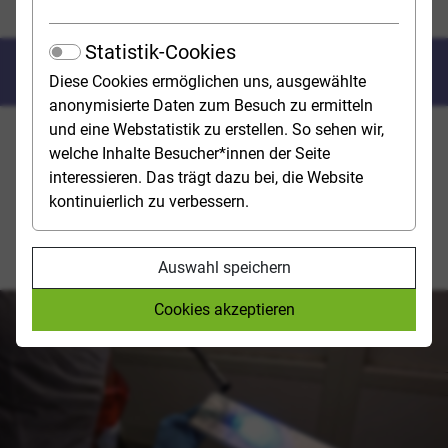
Bundeskriminalamt
Statistik-Cookies
Bundes­kriminalamt (BKA)
Diese Cookies ermöglichen uns, ausgewählte
anonymisierte Daten zum Besuch zu ermitteln
und eine Webstatistik zu erstellen. So sehen wir,
Das BKA koordiniert die Zusammenarbeit des Bundes
welche Inhalte Besucher*innen der Seite
mit den Landeskriminalämtern und ermittelt u.a. in den
interessieren. Das trägt dazu bei, die Website
Bereichen Cyberkriminalität, Terrorismusbekämpfung
kontinuierlich zu verbessern.
und bei schwerer und organisierter Kriminalität.
Außerdem läuft der gesamte Dienstverkehr der
deutschen Polizei mit dem Ausland über das BKA.
Auswahl speichern
Cookies akzeptieren