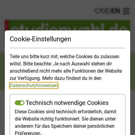
DE
|
EN
My favorites
Ope
Cookie-Einstellungen
Official Study Guide for Germany
Teile uns bitte kurz mit, welche Cookies du zulassen
Search category
willst. Bitte beachte: Je nach Auswahl stehen dir
anschließend nicht mehr alle Funktionen der Website
Search
zur Verfügung. Mehr dazu findest du in den
Datenschutzhinweisen
.
Technisch notwendige Cookies
Diese Cookies sind technisch erforderlich, damit
Studies & Universities
Study Opportunities
Applicatio
die Website richtig funktioniert. Sie dienen unter
anderem für das Speichern deiner persönlichen
Homepage
Study Opportunities
Öffentliche Verwaltung
Präferenzen.