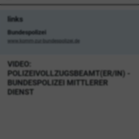
links
Bundespolizei
www.komm-zur-bundespolizei.de
VIDEO:
POLIZEIVOLLZUGSBEAMT(ER/IN) -
BUNDESPOLIZEI MITTLERER
DIENST