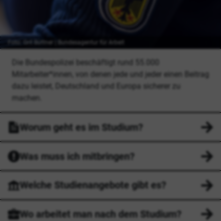
Foto: Grit Büttner | Bundesagentur für Arbeit
Die Bundespolizei beschäftigt rund 55.000
Mitarbeiter*innen, von denen jede und jeder einen Beitrag
dazu leistet, Deutschland und Europa sicherer zu
machen.
Worum geht es im Studium?
Was muss ich mitbringen?
Welche Studienangebote gibt es?
Wo arbeitet man nach dem Studium?