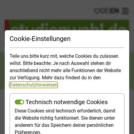
DE
|
EN
My favorites
Ope
Cookie-Einstellungen
Official Study Guide for Germany
Teile uns bitte kurz mit, welche Cookies du zulassen
Search category
willst. Bitte beachte: Je nach Auswahl stehen dir
anschließend nicht mehr alle Funktionen der Website
Search
zur Verfügung. Mehr dazu findest du in den
Datenschutzhinweisen
.
Technisch notwendige Cookies
Diese Cookies sind technisch erforderlich, damit
Studies & Universities
Study Opportunities
Applicatio
die Website richtig funktioniert. Sie dienen unter
anderem für das Speichern deiner persönlichen
Homepage
Study Opportunities
Öffentliche Verwaltung
Präferenzen.