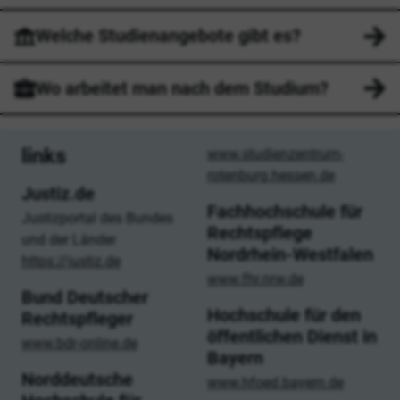
Welche Studienangebote gibt es?
Wo arbeitet man nach dem Studium?
links
www.studienzentrum-
rotenburg.hessen.de
Justiz.de
Fachhochschule für
Justizportal des Bundes
Rechtspflege
und der Länder
Nordrhein-Westfalen
https://justiz.de
www.fhr.nrw.de
Bund Deutscher
Hochschule für den
Rechtspfleger
öffentlichen Dienst in
www.bdr-online.de
Bayern
Norddeutsche
www.hfoed.bayern.de