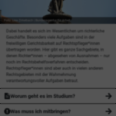
Foto: Lisa Zirkelbach | Bundesagentur für Arbeit
Dabei handelt es sich im Wesentlichen um richterliche
Geschäfte. Besonders viele Aufgaben sind in der
freiwilligen Gerichtsbarkeit auf Rechtspfleger*innen
übertragen worden. Hier gibt es ganze Sachgebiete, in
denen Richter*innen – abgesehen von Ausnahmen – nur
noch im Rechtsbehelfsverfahren entscheiden.
Rechtspfleger*innen sind aber auch in vielen anderen
Rechtsgebieten mit der Wahrnehmung
verantwortungsvoller Aufgaben betraut.
Worum geht es im Studium?
Was muss ich mitbringen?