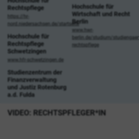
Hochschule für
Hochschule für
Rechtspflege
Wirtschaft und Recht
https://hr-
Berlin
nord.niedersachsen.de/startseite
www.hwr-
Hochschule für
berlin.de/studium/studiengaen
Rechtspflege
rechtspflege
Schwetzingen
www.hfr-schwetzingen.de
Studienzentrum der
Finanzverwaltung
und Justiz Rotenburg
a.d. Fulda
VIDEO: RECHTSPFLEGER*IN