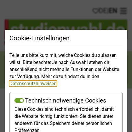
DE
|
EN
My favorites
Ope
Cookie-Einstellungen
Official Study Guide for Germany
Teile uns bitte kurz mit, welche Cookies du zulassen
Search category
willst. Bitte beachte: Je nach Auswahl stehen dir
anschließend nicht mehr alle Funktionen der Website
Search
zur Verfügung. Mehr dazu findest du in den
Datenschutzhinweisen
.
Technisch notwendige Cookies
Diese Cookies sind technisch erforderlich, damit
Studies & Universities
Study Opportunities
Applicatio
die Website richtig funktioniert. Sie dienen unter
anderem für das Speichern deiner persönlichen
Homepage
Study Opportunities
Öffentliche Verwaltung
Präferenzen.