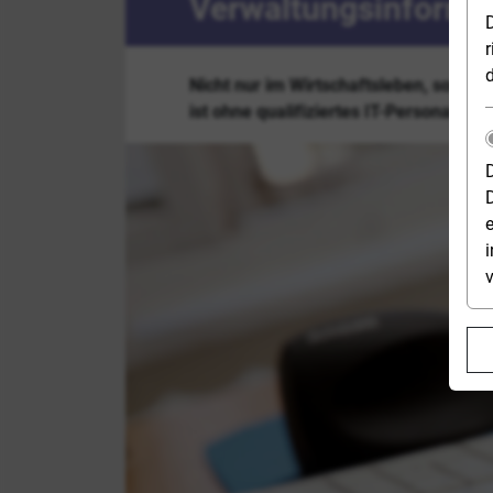
Verwaltungs­informa
r
Nicht nur im Wirtschaftsleben, sonder
ist ohne qualifiziertes IT-Personal ni
e
i