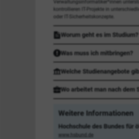
Verwaltungsinformatiker*innen unterstüt
kontrollieren IT-Projekte in untersch
oder IT-Sicherheitskonzepte.
Worum geht es im Studium?
Was muss ich mitbringen?
Welche Studienangebote gib
Wo arbeitet man nach dem 
Weitere Informationen
Hochschule des Bundes für ö
www.hsbund.de