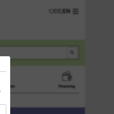
DE
|
EN
My favorites
Open main menu
Search
Admission
Financing
n