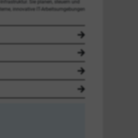
nfrastruktur. Sie planen, steuern und
steme, innovative IT-Arbeitsumgebungen