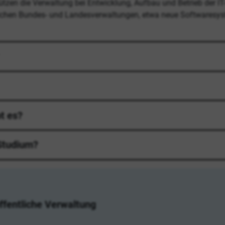
zen die Verwaltung bei Entwicklung, Aufbau und Betrieb der IT-I
iedlichen Bundes- und Landesverwaltungen, etwa neue Softwaresy
t es?
Studium?
ffentliche Verwaltung