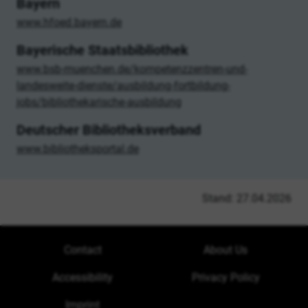
Bayern
www.hfoed.bayern.de
Bayerische Staatsbibliothek
www.bsb-muenchen.de/kompetenzzentren-und-
landesweite-dienste/ausbildung-fortbildung-
jobs/bibliothekarische-ausbildung
Deutscher Bibliotheksverband
www.bibliotheksportal.de
Stand: 27.04.2026
Contact
About Us
Accessibility
Privacy Policy
Imprint