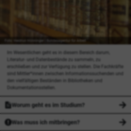
Foto: Heidrun Hönninger | Bundesagentur für Arbeit
Im Wesentlichen geht es in diesem Bereich darum,
Literatur- und Datenbestände zu sammeln, zu
erschließen und zur Verfügung zu stellen. Die Fachkräfte
sind Mittler*innen zwischen Informationssuchenden und
den vielfältigen Beständen in Bibliotheken und
Dokumentationsstellen.
Worum geht es im Studium?
Was muss ich mitbringen?