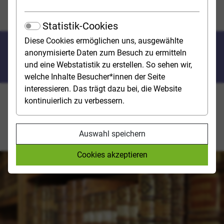
Wissenschaftliche Bibliotheken und
Dokumentationsstellen
Statistik-Cookies
Diese Cookies ermöglichen uns, ausgewählte
Wissen­schaftliches
anonymisierte Daten zum Besuch zu ermitteln
Bibliotheks­wesen
und eine Webstatistik zu erstellen. So sehen wir,
welche Inhalte Besucher*innen der Seite
interessieren. Das trägt dazu bei, die Website
kontinuierlich zu verbessern.
Hohe Anforderungen werden an die Fachkräfte in
Bibliotheken und Dokumentationsstellen gestellt.
Gefragt sind kommunikative und
Auswahl speichern
informationstechnisch orientierte Mitarbeiter*innen.
Cookies akzeptieren