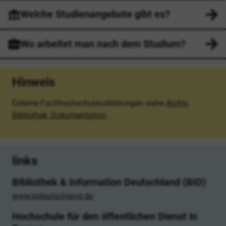
Welche Studienangebote gibt es?
Wo arbeitet man nach dem Studium?
Hinweis
Externe Fachhochschulausbildungen siehe
Archiv,
Bibliothek, Dokumentation
.
links
Bibliothek & Information Deutschland (BID)
www.bideutschland.de
Hochschule für den öffentlichen Dienst in