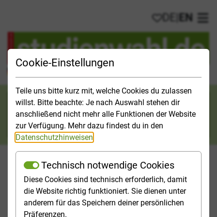
DE
|
EN
My favorites
Ope
Cookie-Einstellungen
Official Study Guide for Germany
Teile uns bitte kurz mit, welche Cookies du zulassen
Search category
willst. Bitte beachte: Je nach Auswahl stehen dir
anschließend nicht mehr alle Funktionen der Website
Search
zur Verfügung. Mehr dazu findest du in den
Datenschutzhinweisen
.
Technisch notwendige Cookies
Diese Cookies sind technisch erforderlich, damit
Studies & Universities
Study Opportunities
Applicatio
die Website richtig funktioniert. Sie dienen unter
anderem für das Speichern deiner persönlichen
Homepage
Study Opportunities
Öffentliche Verwaltung
Präferenzen.