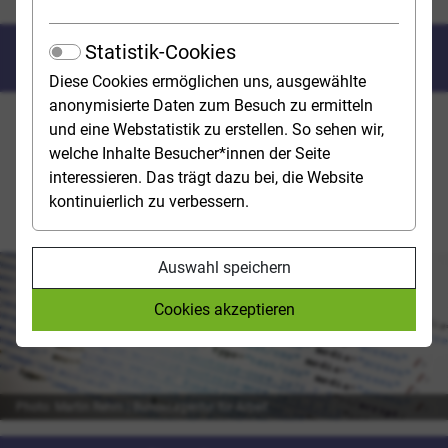
Statistik-Cookies
Computer science
Diese Cookies ermöglichen uns, ausgewählte
anonymisierte Daten zum Besuch zu ermitteln
Computer science is both a basic science and an
und eine Webstatistik zu erstellen. So sehen wir,
engineering discipline. It provides the theoretical and
welche Inhalte Besucher*innen der Seite
methodological prerequisites with which technical
interessieren. Das trägt dazu bei, die Website
solutions can be developed, IT systems built and
kontinuierlich zu verbessern.
product innovations manufactured.
Auswahl speichern
Cookies akzeptieren
Photo: Martin Rehm | Bundesagentur für Arbeit