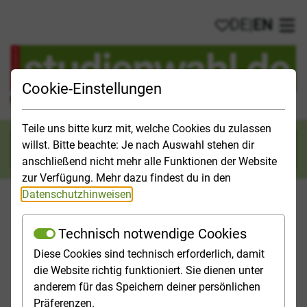
DE
|
EN
My favorites
Ope
Cookie-Einstellungen
Official Study Guide for Germany
Teile uns bitte kurz mit, welche Cookies du zulassen
willst. Bitte beachte: Je nach Auswahl stehen dir
Search
anschließend nicht mehr alle Funktionen der Website
zur Verfügung. Mehr dazu findest du in den
Datenschutzhinweisen
.
Technisch notwendige Cookies
Studies & Universities
Study Opportunities
Applicatio
Diese Cookies sind technisch erforderlich, damit
die Website richtig funktioniert. Sie dienen unter
Homepage
Study Opportunities
anderem für das Speichern deiner persönlichen
Field of study Mathematics, Natural Sciences
Präferenzen.
Computer science