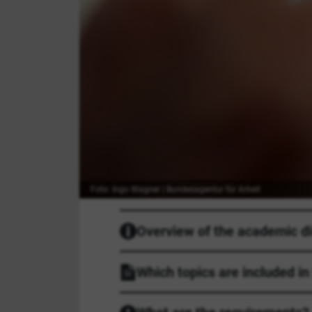
Foto: Ingo Wagner | Bundesagentur für Arbeit
Overview of the academic di
Which topics are included in