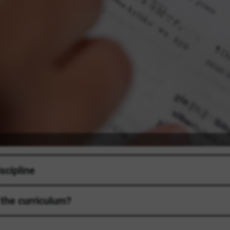
scipline
 the curriculum?