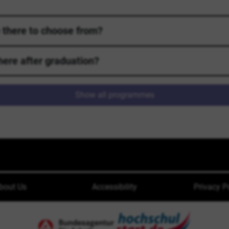
there to choose from?
here after graduation?
Show all programmes
bout Us
Accessibility
Privacy P