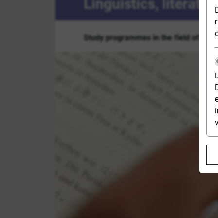
Linguistics, literatu
r
Study programmes in the field of Lingui
e
i