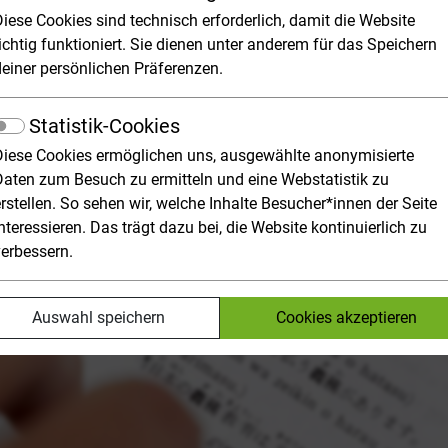
re, interpreting and translation
Diese Cookies sind technisch erforderlich, damit die Website
ichtig funktioniert. Sie dienen unter anderem für das Speichern
deiner persönlichen Präferenzen.
stics, Literary Studies, Interpreting and Translation deal with
Statistik-Cookies
Diese Cookies ermöglichen uns, ausgewählte anonymisierte
Daten zum Besuch zu ermitteln und eine Webstatistik zu
rstellen. So sehen wir, welche Inhalte Besucher*innen der Seite
nteressieren. Das trägt dazu bei, die Website kontinuierlich zu
verbessern.
Auswahl speichern
Cookies akzeptieren