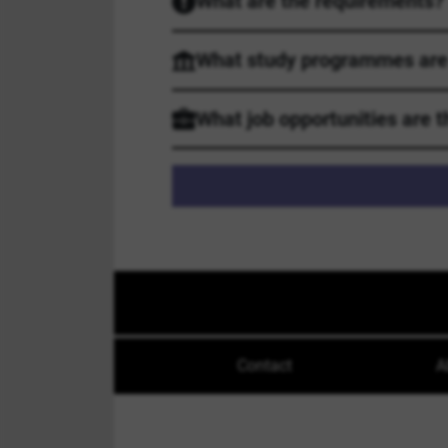
What are the requirements?
What study programmes are 
What job opportunities are t
Contact
A