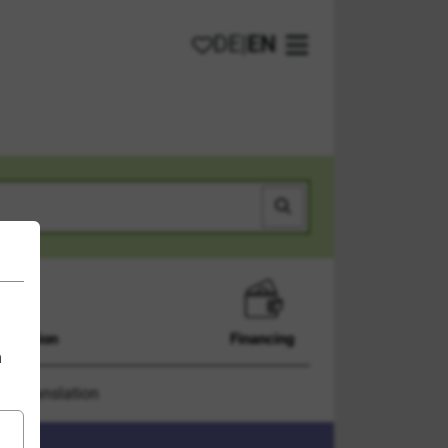
DE
|
EN
My favorites
Open main menu
Search
Admission
Financing
n
 and translation