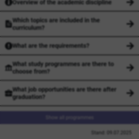
Overview of the academic discipline
Which topics are included in the
curriculum?
What are the requirements?
What study programmes are there to
choose from?
What job opportunities are there after
graduation?
Show all programmes
Stand: 09.07.2025