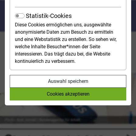
Construction industry,
Statistik-Cookies
property industry
Diese Cookies ermöglichen uns, ausgewählte
anonymisierte Daten zum Besuch zu ermitteln
und eine Webstatistik zu erstellen. So sehen wir,
This field of study is primarily concerned with the
welche Inhalte Besucher*innen der Seite
business side of construction projects and the
interessieren. Das trägt dazu bei, die Website
marketing of buildings - both residential and
kontinuierlich zu verbessern.
commercial.
Auswahl speichern
Cookies akzeptieren
Photo: Axel Jusseit | Bundesagentur für Arbeit