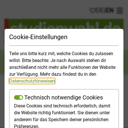
DE
|
EN
My favorites
Ope
Cookie-Einstellungen
Official Study Guide for Germany
Teile uns bitte kurz mit, welche Cookies du zulassen
willst. Bitte beachte: Je nach Auswahl stehen dir
Search
anschließend nicht mehr alle Funktionen der Website
zur Verfügung. Mehr dazu findest du in den
Datenschutzhinweisen
.
Technisch notwendige Cookies
Studies & Universities
Study Opportunities
Applicatio
Diese Cookies sind technisch erforderlich, damit
die Website richtig funktioniert. Sie dienen unter
Homepage
Study Opportunities
Field of study Economics
anderem für das Speichern deiner persönlichen
Construction industry, property industry
Präferenzen.