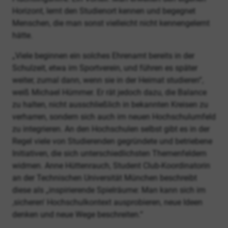
Horizont, lernt den Studienort kennen und begegnet
Menschen, die man sonst vielleicht nicht kennengelernt
hätte.
„Viele beginnen ein solches Ehrenamt bereits in der
Schulzeit, etwa im Sportverein, und führen es später
weiter, zumal dann, wenn sie in der Heimat studieren“,
weiß Michael Hümmer. Er rät jedoch dazu, die Balance
zu halten, nicht ausschließlich in bekannten Kreisen zu
verharren, sondern sich auch im neuen Hochschulumfeld
zu integrieren. An den Hochschulen selbst gibt es in der
Regel viele von Studierenden gegründete und betriebene
Initiativen, die sich unterschiedlichsten Themenfeldern
widmen. Anne Hüttenrauch, Student Club-Koordinatorin
an der Technischen Universität München beschreibt
diese als „inspirierende Spielräume: Man kann sich im
,sicheren' Hochschulkontext ausprobieren, neue Ideen
denken und neue Wege beschreiten.“