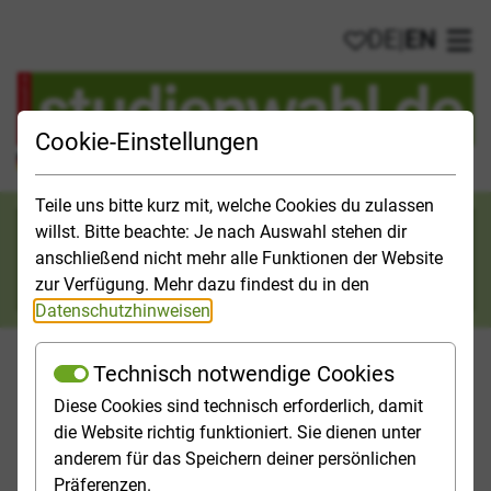
DE
|
EN
My favorites
Ope
Cookie-Einstellungen
Official Study Guide for Germany
Teile uns bitte kurz mit, welche Cookies du zulassen
Search category
willst. Bitte beachte: Je nach Auswahl stehen dir
anschließend nicht mehr alle Funktionen der Website
Search
zur Verfügung. Mehr dazu findest du in den
Datenschutzhinweisen
.
Technisch notwendige Cookies
Diese Cookies sind technisch erforderlich, damit
Studies & Universities
Study Opportunities
Applicatio
die Website richtig funktioniert. Sie dienen unter
anderem für das Speichern deiner persönlichen
Homepage
[Translate to English:] Top-Themen
Präferenzen.