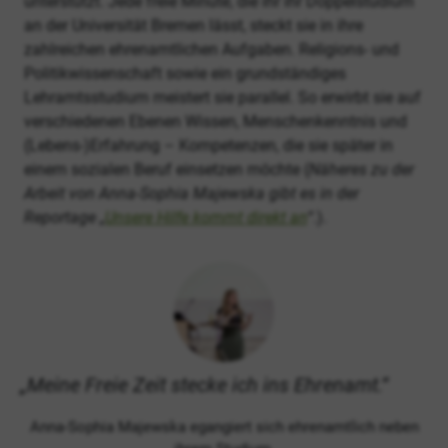
unterstützt. Jede freie Minute, die ihr ihr Doppelstudium
an der Universität Bremen lässt, steckt sie in ihre
zahlreichen ehrenamtlichen Aufgaben. Religions- und
Politikwissenschaft sowie ein grundständiges
Lehramtsstudium meistert sie parallel. So erwirbt sie auf
verschiedenen Ebenen Wissen, Menschenkenntnis und
(Lebens-)Erfahrung – Kompetenzen, die sie später in
einem sozialen Beruf einsetzen möchte (
Näheres zu der
Arbeit von Anna-Sophia Majewska gibt es in der
Reportage „
Unsere Hilfe kommt direkt an
“
.).
Meine Freie Zeit stecke ich ins Ehrenamt.
Anna-Sophia Majewska egangiert sich ehrenamtlich neben