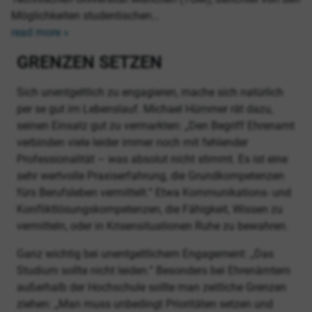
Möglichkeiten studentischen…
read more »
GRENZEN SETZEN
Sich unentgeltlich zu engagieren, mache sich natürlich
per se gut im Lebenslauf. Michael Hümmer rät dazu,
seinen Einsatz gut zu vermarkten: „Den Begriff Ehrenamt
verbinden viele leider immer noch mit fehlender
Professionalität – was absolut nicht stimmt. Es ist eine
sehr wertvolle Praxiserfahrung, die Grundkompetenzen
fürs Berufsleben vermittelt.“ Etwa Kommunikations- und
Konfliktlösungskompetenzen, die Fähigkeit, Wissen zu
vermitteln, oder in Krisensituationen Ruhe zu bewahren.
Ganz wichtig bei unentgeltlichem Engagement: „Das
Studium sollte nicht leiden.“ Besonders bei Ehrenämtern
außerhalb der Hochschule sollte man zeitliche Grenzen
ziehen: „Man muss unbedingt Prioritäten setzen und