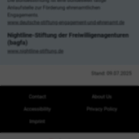
Die Bundesstiftung ist eine bundesweit tätige
Anlaufstelle zur Förderung ehrenamtlichen
Engagements.
www.deutsche-stiftung-engagement-und-ehrenamt.de
Nightline-Stiftung der Freiwilligenagenturen
(bagfa)
www.nightline-stiftung.de
Stand: 09.07.2025
Contact
About Us
Accessibility
Privacy Policy
Imprint