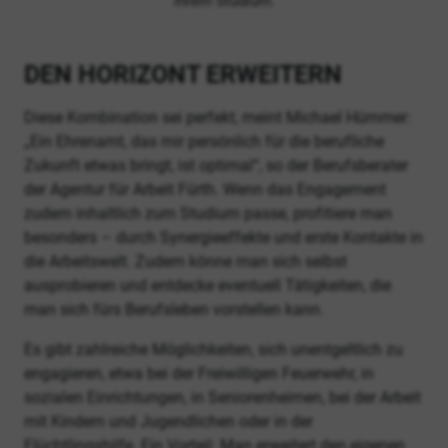
ihrem Studium.
DEN HORIZONT ERWEITERN
Diese Kombination sei perfekt, meint Michael Hümmer:
„Ein Ehrenamt, das mir persönlich für die berufliche
Zukunft etwas bringt, ist optimal“, so der Berufsberater
der Agentur für Arbeit Fürth. Wenn das Engagement
zudem inhaltlich zum Studium passe, profitiere man
besonders – durch Synergieeffekte und erste Kontakte in
die Arbeitswelt. Zudem könne man sich selbst
ausprobieren und entdecke eventuell Tätigkeiten, die
man sich fürs Berufsleben vorstellen kann.
Es gibt zahlreiche Möglichkeiten, sich unentgeltlich zu
engagieren, etwa bei der Freiwilligen Feuerwehr, in
sozialen Einrichtungen, in Seniorenheimen, bei der Arbeit
mit Kindern und Jugendlichen oder in der
Flüchtlingshilfe. Ein Vorteil: Man erweitert den eigenen