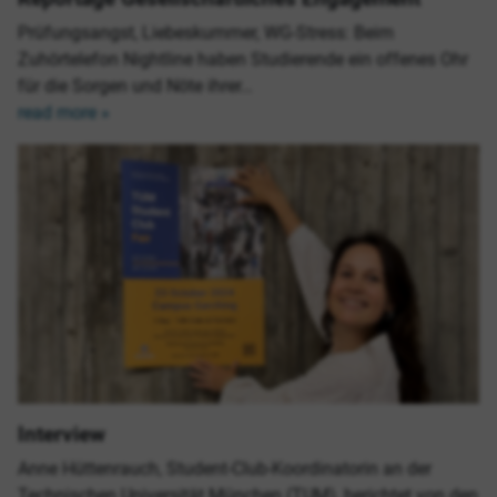
Prüfungsangst, Liebeskummer, WG-Stress: Beim
Zuhörtelefon Nightline haben Studierende ein offenes Ohr
für die Sorgen und Nöte ihrer…
read more »
Interview
Anne Hüttenrauch, Student-Club-Koordinatorin an der
Technischen Universität München (TUM), berichtet von den