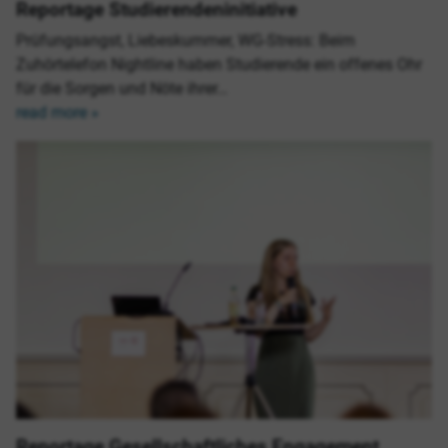
Reportage Studierendeninitiative
Prüfungsangst, Liebeskummer, WG-Stress: Beim
Zuhörtelefon Nightline haben Studierende ein offenes Ohr
für die Sorgen und Nöte ihrer…
read more »
Reportage Gesellschaftliches Engagement