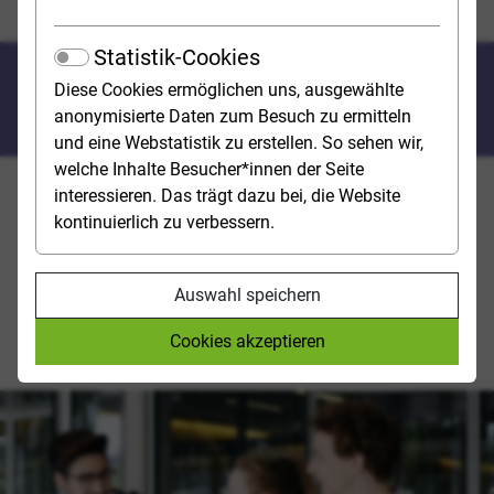
Engagement neben dem Studium
Statistik-Cookies
Engagement neben dem
Diese Cookies ermöglichen uns, ausgewählte
Studium
anonymisierte Daten zum Besuch zu ermitteln
und eine Webstatistik zu erstellen. So sehen wir,
welche Inhalte Besucher*innen der Seite
DAS EHRENAMT ALS WERTVOLLE
interessieren. Das trägt dazu bei, die Website
kontinuierlich zu verbessern.
PRAXISERFAHRUNG
Freiwilliges Engagement neben dem Studium lohnt
Auswahl speichern
sich: Für die Gesellschaft, aber auch für die eigene
Persönlichkeitsentwicklung und das spätere
Cookies akzeptieren
Berufsleben. Studienwahl.de zeigt einige Beispiele auf.