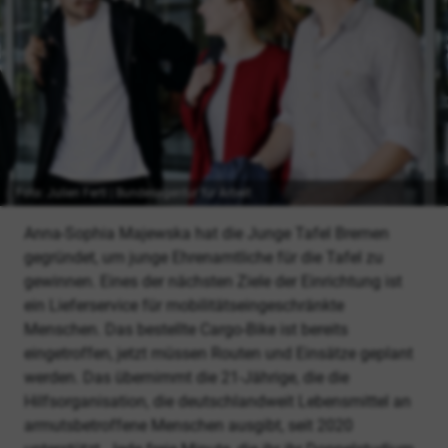
Foto: Julien Fertl | Bundesagentur für Arbeit
Anna-Sophia Majewska hat die Junge Tafel Bremen
gegründet, um junge Ehrenamtliche für die Tafel zu
gewinnen. Eines der nächsten Ziele der Einrichtung ist
ein Lieferservice für mobilitätseingeschränkte
Menschen. Das bestellte Cargo-Bike ist bereits
eingetroffen, jetzt müssen Routen und Einsätze geplant
werden. Das übernimmt die 21-Jährige, die die
Hilfsorganisation, die deutschlandweit Lebensmittel an
armutsbetroffene Menschen ausgibt, seit 2020