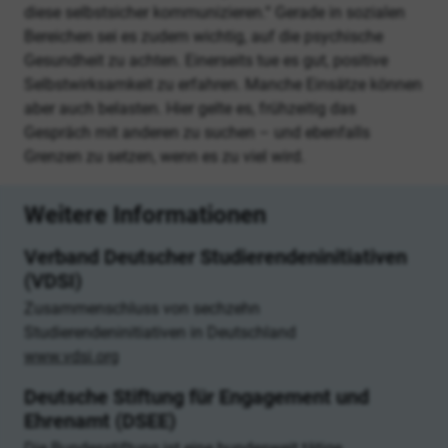
diese selbstsicher kommunizieren.“ Gerade in sozialen
Bereichen sei es zudem wichtig, auf die psychische
Gesundheit zu achten. Einerseits tue es gut, positive
Selbstwirksamkeit zu erfahren. Manche Einsätze können
aber auch belasten. Hier gelte es, frühzeitig das
Gespräch mit anderen zu suchen – und ebenfalls
Grenzen zu setzen, wenn es zu viel wird.
Weitere Informationen
Verband Deutscher Studierendeninitiativen
(VDSI)
Zusammenschluss von sechzehn
Studierendeninitiativen in Deutschland
www.vdsi.org
Deutsche Stiftung für Engagement und
Ehrenamt (DSEE)