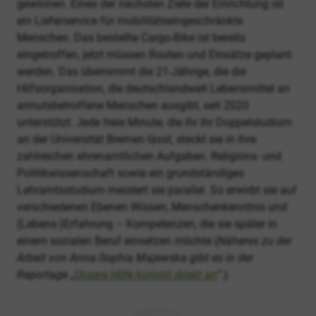
gewinnen. Eines der nächsten Ziele der Einrichtung ist
ein Lieferservice für mobilitätseingeschränkte
Menschen. Das bestellte Cargo-Bike ist bereits
eingetroffen, jetzt müssen Routen und Einsätze geplant
werden. Das übernimmt die 21-Jährige, die die
Hilfsorganisation, die deutschlandweit Lebensmittel an
armutsbetroffene Menschen ausgibt, seit 2020
unterstützt. Jede freie Minute, die ihr ihr Doppelstudium
an der Universität Bremen lässt, steckt sie in ihre
zahlreichen ehrenamtlichen Aufgaben. Religions- und
Politikwissenschaft sowie ein grundständiges
Lehramtsstudium meistert sie parallel. So erwirbt sie auf
verschiedenen Ebenen Wissen, Menschenkenntnis und
(Lebens-)Erfahrung – Kompetenzen, die sie später in
einem sozialen Beruf einsetzen möchte (
Näheres zu der
Arbeit von Anna-Sophia Majewska gibt es in der
Reportage „
Unsere Hilfe kommt direkt an
“
.).