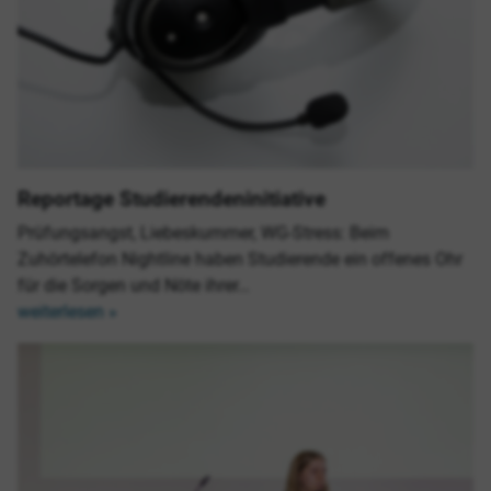
Reportage Studierendeninitiative
Prüfungsangst, Liebeskummer, WG-Stress: Beim
Zuhörtelefon Nightline haben Studierende ein offenes Ohr
für die Sorgen und Nöte ihrer…
weiterlesen »