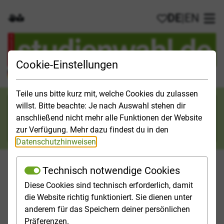
DE
|
EN
Gebärdensprache
Leichte Sprache
Meine Favorit
Hau
Cookie-Einstellungen
Der offizielle Studienführer für Deutschland
Teile uns bitte kurz mit, welche Cookies du zulassen
Suchkategorie
willst. Bitte beachte: Je nach Auswahl stehen dir
anschließend nicht mehr alle Funktionen der Website
Suche
zur Verfügung. Mehr dazu findest du in den
Datenschutzhinweisen
.
Technisch notwendige Cookies
Diese Cookies sind technisch erforderlich, damit
Orientieren
Studieninfos
Studienfelder
Hochschulp
die Website richtig funktioniert. Sie dienen unter
anderem für das Speichern deiner persönlichen
Startseite
Top-Themen
Engagement neben dem Studium
Präferenzen.