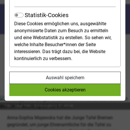
Engagement neben dem
Statistik-Cookies
Studium
Diese Cookies ermöglichen uns, ausgewählte
anonymisierte Daten zum Besuch zu ermitteln
und eine Webstatistik zu erstellen. So sehen wir,
DAS EHRENAMT ALS WERTVOLLE
welche Inhalte Besucher*innen der Seite
interessieren. Das trägt dazu bei, die Website
PRAXISERFAHRUNG
kontinuierlich zu verbessern.
Freiwilliges Engagement neben dem Studium lohnt
sich: Für die Gesellschaft, aber auch für die eigene
Auswahl speichern
Persönlichkeitsentwicklung und das spätere
Berufsleben. Studienwahl.de zeigt einige Beispiele auf.
Cookies akzeptieren
Foto: Julien Fertl | Bundesagentur für Arbeit
Anna-Sophia Majewska hat die Junge Tafel Bremen
gegründet, um junge Ehrenamtliche für die Tafel zu