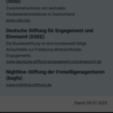
(VDSI)
Zusammenschluss von sechzehn
Studierendeninitiativen in Deutschland
www.vdsi.org
Deutsche Stiftung für Engagement und
Ehrenamt (DSEE)
Die Bundesstiftung ist eine bundesweit tätige
Anlaufstelle zur Förderung ehrenamtlichen
Engagements.
www.deutsche-stiftung-engagement-und-ehrenamt.de
Nightline-Stiftung der Freiwilligenagenturen
(bagfa)
www.nightline-stiftung.de
Stand: 09.07.2025