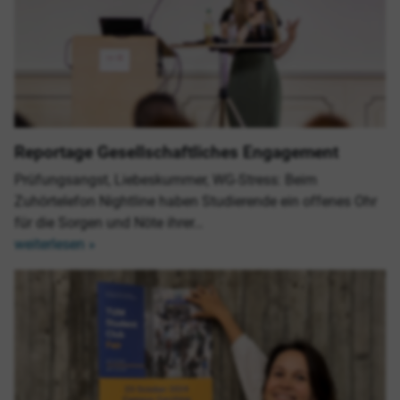
Reportage Gesellschaftliches Engagement
Prüfungsangst, Liebeskummer, WG-Stress: Beim
Zuhörtelefon Nightline haben Studierende ein offenes Ohr
für die Sorgen und Nöte ihrer…
weiterlesen »