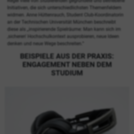
Regel viele von Studierenden gegründete und betriebene
Initiativen, die sich unterschiedlichsten Themenfeldern
widmen. Anne Hüttenrauch, Student Club-Koordinatorin
an der Technischen Universität München beschreibt
diese als „inspirierende Spielräume: Man kann sich im
,sicheren' Hochschulkontext ausprobieren, neue Ideen
denken und neue Wege beschreiten.“
BEISPIELE AUS DER PRAXIS:
ENGAGEMENT NEBEN DEM
STUDIUM