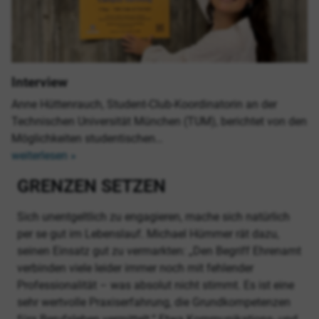
Interview
Anne Hüttenrauch, Student-Club-Koordinatorin an der
Technischen Universität München (TUM), berichtet von den
Möglichkeiten studentischen…
weiterlesen »
GRENZEN SETZEN
Sich unentgeltlich zu engagieren, mache sich natürlich
per se gut im Lebenslauf. Michael Hümmer rät dazu,
seinen Einsatz gut zu vermarkten: „Den Begriff Ehrenamt
verbinden viele leider immer noch mit fehlender
Professionalität – was absolut nicht stimmt. Es ist eine
sehr wertvolle Praxiserfahrung, die Grundkompetenzen