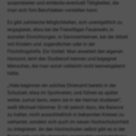
ausprobieren und entdecke eventuell Tätigkeiten, die
man sich fürs Berufsleben vorstellen kann.
Es gibt zahlreiche Möglichkeiten, sich unentgeltlich zu
engagieren, etwa bei der Freiwilligen Feuerwehr, in
sozialen Einrichtungen, in Seniorenheimen, bei der Arbeit
mit Kindern und Jugendlichen oder in der
Flüchtlingshilfe. Ein Vorteil: Man erweitert den eigenen
Horizont, lernt den Studienort kennen und begegnet
Menschen, die man sonst vielleicht nicht kennengelernt
hätte.
„Viele beginnen ein solches Ehrenamt bereits in der
Schulzeit, etwa im Sportverein, und führen es später
weiter, zumal dann, wenn sie in der Heimat studieren“,
weiß Michael Hümmer. Er rät jedoch dazu, die Balance
zu halten, nicht ausschließlich in bekannten Kreisen zu
verharren, sondern sich auch im neuen Hochschulumfeld
zu integrieren. An den Hochschulen selbst gibt es in der