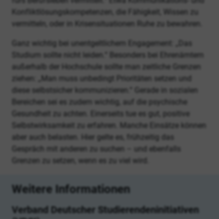
fürs Berufsleben vermittelt.“ Etwa Kommunikations- und
Konfliktlösungskompetenzen, die Fähigkeit, Wissen zu
vermitteln, oder in Krisensituationen Ruhe zu bewahren.
Ganz wichtig bei unentgeltlichem Engagement: „Das
Studium sollte nicht leiden.“ Besonders bei Ehrenämtern
außerhalb der Hochschule sollte man zeitliche Grenzen
ziehen: „Man muss unbedingt Prioritäten setzen und
diese selbstsicher kommunizieren.“ Gerade in sozialen
Bereichen sei es zudem wichtig, auf die psychische
Gesundheit zu achten. Einerseits tue es gut, positive
Selbstwirksamkeit zu erfahren. Manche Einsätze können
aber auch belasten. Hier gelte es, frühzeitig das
Gespräch mit anderen zu suchen – und ebenfalls
Grenzen zu setzen, wenn es zu viel wird.
Weitere Informationen
Verband Deutscher Studierendeninitiativen