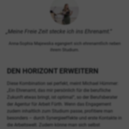
Meine Freie Zeit stecke ich ins Ehrenamt.
Anna-Sophia Majewska egangiert sich ehrenamtlich neben
ihrem Studium.
DEN HORIZONT ERWEITERN
Diese Kombination sei perfekt, meint Michael Hümmer:
„Ein Ehrenamt, das mir persönlich für die berufliche
Zukunft etwas bringt, ist optimal“, so der Berufsberater
der Agentur für Arbeit Fürth. Wenn das Engagement
zudem inhaltlich zum Studium passe, profitiere man
besonders – durch Synergieeffekte und erste Kontakte in
die Arbeitswelt. Zudem könne man sich selbst