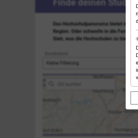
Finde deinen Studi
r
Das Hochschulpanorama bietet dir eine
Region. Oder schweife in die Ferne un
Sieh, was die Hochschulen zu bieten h
Bundesland
e
i
Ort suchen