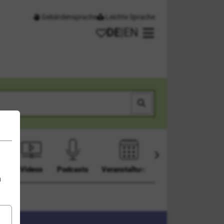
Gebärdensprache
Leichte Sprache
DE
|
EN
Meine Favoriten
Hauptmenü öffnen
Suchen
en
Videos
Podcasts
Veranstaltungen
n