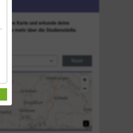
eraktive Karte und erkunde deine
rfahre mehr über die Studienstädte.
Reset
Legende öffnen