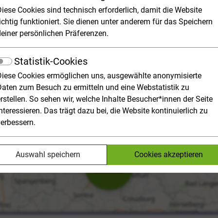
enort: Hochschulpanorama
Diese Cookies sind technisch erforderlich, damit die Website
ichtig funktioniert. Sie dienen unter anderem für das Speichern
deiner persönlichen Präferenzen.
n Überblick über alle deutschen Studienorte. Klicke in die int
d halte Ausschau nach dir (noch) unbekannten Studienorten. E
Statistik-Cookies
aben. Wo wirst du studieren?
Diese Cookies ermöglichen uns, ausgewählte anonymisierte
Stadt
Hochschulart
Daten zum Besuch zu ermitteln und eine Webstatistik zu
rstellen. So sehen wir, welche Inhalte Besucher*innen der Seite
nteressieren. Das trägt dazu bei, die Website kontinuierlich zu
verbessern.
Auswahl speichern
Cookies akzeptieren
419
Hochschulen