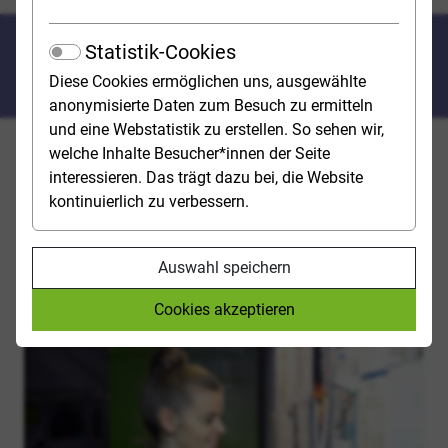
Ergebnis der
Statistik-Cookies
Studienplatzvergabe
Diese Cookies ermöglichen uns, ausgewählte
anonymisierte Daten zum Besuch zu ermitteln
und eine Webstatistik zu erstellen. So sehen wir,
welche Inhalte Besucher*innen der Seite
Ob es mit dem Studienplatz geklappt hat oder nicht,
interessieren. Das trägt dazu bei, die Website
erfährst du per Zulassungsbescheid bzw.
kontinuierlich zu verbessern.
Ablehnungsbescheid. Dass eine Ablehnung
unerfreulich ist, ist nachvollziehbar. Doch auch
Zusagen können problematisch sein, wenn sie zu
Auswahl speichern
kniffligen Entscheidungslagen führen.
Cookies akzeptieren