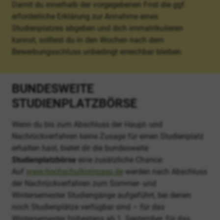
Damit du innerhalb der vorgegebenen Frist die ggf.
erforderliche Erklärung zur Annahme eines
Studienplatzes abgeben und dich immatrikulieren
kannst, solltest du in den Wochen nach dem
Bewerbungsschluss unbedingt erreichbar bleiben.
BUNDESWEITE
STUDIENPLATZBÖRSE
Wenn du bis zum Abschluss der Haupt- und
Nachrückverfahren keine Zusage für einen Studienplatz
erhalten hast, bietet dir die bundesweite
Studienplatzbörse
eine zusätzliche Chance:
Auf
www.hochschulkompass.de
werden nach Abschluss
der Nachrückverfahren zum Sommer- und
Wintersemester Studiengänge aufgeführt, bei denen
noch Studienplätze verfügbar sind – für das
Wintersemester frühestens ab 1. September, für das