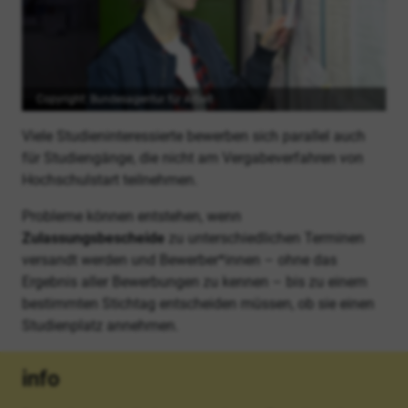
Copyright: Bundesagentur für Arbeit
Viele Studieninteressierte bewerben sich parallel auch
für Studiengänge, die nicht am Vergabeverfahren von
Hochschulstart teilnehmen.
Probleme können entstehen, wenn
Zulassungsbescheide
zu unterschiedlichen Terminen
versandt werden und Bewerber*innen – ohne das
Ergebnis aller Bewerbungen zu kennen – bis zu einem
bestimmten Stichtag entscheiden müssen, ob sie einen
Studienplatz annehmen.
info