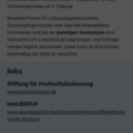
Sommersemester ab 1. Februar.
Bewerber*innen für zulassungsbeschränkte
Studiengänge können sich über die Internetbörse
informieren und bei der
jeweiligen Hochschule
eine
Teilnahme am Losverfahren beantragen. Die Einträge
werden täglich aktualisiert, daher kann es sich lohnen,
regelmäßig die Seite zu besuchen.
links
Stiftung für Hochschulzulassung
www.hochschulstart.de
meinBERUF
www.arbeitsagentur.de/bildung/bewerbung#Bewerbung-
für-ein-Studium