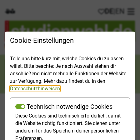
DE
|
EN
Gebärdensprache
Leichte Sprache
Meine Favorit
Hau
Cookie-Einstellungen
Der offizielle Studienführer für Deutschland
Teile uns bitte kurz mit, welche Cookies du zulassen
Suchkategorie
willst. Bitte beachte: Je nach Auswahl stehen dir
anschließend nicht mehr alle Funktionen der Website
Suche
zur Verfügung. Mehr dazu findest du in den
Datenschutzhinweisen
.
Technisch notwendige Cookies
Diese Cookies sind technisch erforderlich, damit
Orientieren
Studieninfos
Studienfelder
Hochschulp
die Website richtig funktioniert. Sie dienen unter
anderem für das Speichern deiner persönlichen
Startseite
Bewerbung
Ergebnis der Studienplatzvergabe
Präferenzen.