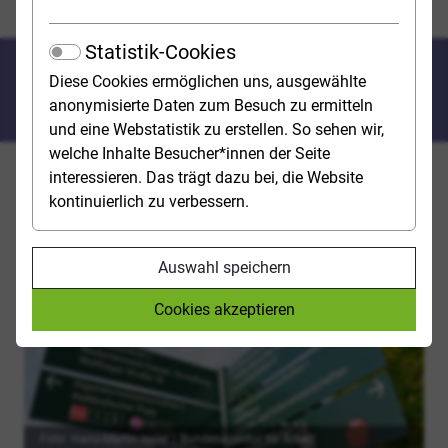
Wo muss ich mich für ein Studium bewerben?
Statistik-Cookies
Wo muss ich mich für ein
Diese Cookies ermöglichen uns, ausgewählte
Studium bewerben?
anonymisierte Daten zum Besuch zu ermitteln
und eine Webstatistik zu erstellen. So sehen wir,
welche Inhalte Besucher*innen der Seite
interessieren. Das trägt dazu bei, die Website
Für Studiengänge mit Zulassungsbeschränkung musst
kontinuierlich zu verbessern.
du dich um einen Studienplatz bewerben – entweder
direkt bei der Hochschule ODER über
hochschulstart.de, das zentrale Bewerbungsportal der
Auswahl speichern
Stiftung für Hochschulzulassung (SfH).
Cookies akzeptieren
Foto: Hans-Martin Issler / Bundesagentur für Arbeit