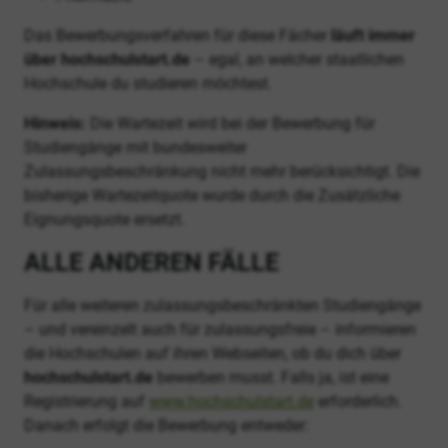
Das Bewerbungsverfahren für diese Fächer
läuft immer
über hochschulstart.de
– egal, an welcher staatlichen
Hochschule du studieren möchtest.
Hinweis:
Die Wartezeit wird bei der Bewerbung für
Studiengänge mit bundesweiter
Zulassungsbeschränkung nicht mehr berücksichtigt. Die
bisherige Wartezeitquote wurde durch die Zusätzliche
Eignungsquote ersetzt.
ALLE ANDEREN FÄLLE
Für alle weiteren zulassungsbeschränkten Studiengänge
– und vereinzelt auch für zulassungsfreie – informieren
die Hochschulen auf ihren Webseiten, ob du dich über
hochschulstart.de
bewerben musst. Falls ja, ist eine
Registrierung auf
www.hochschulstart.de
erforderlich.
Danach erfolgt die Bewerbung entweder: