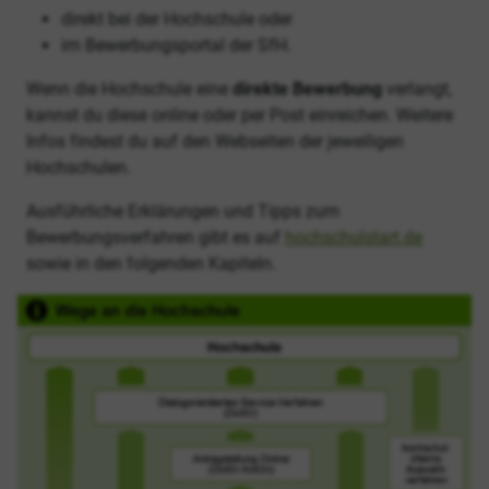
direkt bei der Hochschule oder
im Bewerbungsportal der SfH.
Wenn die Hochschule eine
direkte Bewerbung
verlangt,
kannst du diese online oder per Post einreichen. Weitere
Infos findest du auf den Webseiten der jeweiligen
Hochschulen.
Ausführliche Erklärungen und Tipps zum
Bewerbungsverfahren gibt es auf
hochschulstart.de
sowie in den folgenden Kapiteln.