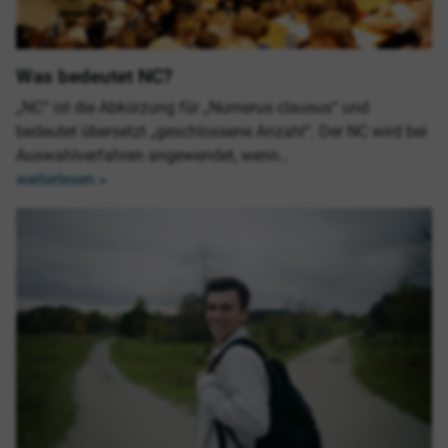
Was bedeutet NC?
„NC“ ist die Abkürzung für „Numerus clausus“ und
bedeutet übersetzt „geschlossene Anzahl“. Der NC wird bei
Auswahlverfahren angewendet, wenn…
weiterlesen »