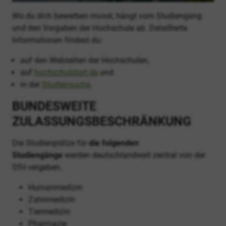
Wo du dich bewerben musst, hängt vom Studiengang
und den Vorgaben der Hochschule ab. Detaillierte
Informationen findest du:
auf den Webseiten der Hochschulen,
auf
hochschulstart.de
und
in der
Studiensuche
.
BUNDESWEITE
ZULASSUNGSBESCHRÄNKUNG
Die Studienplätze für
die folgenden
Studiengänge
werden deutschlandweit zentral von der
SfH vergeben.
Humanmedizin
Zahnmedizin
Tiermedizin
Pharmazie