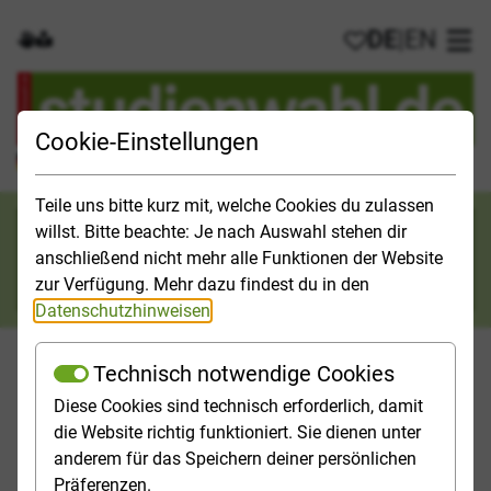
DE
|
EN
Gebärdensprache
Leichte Sprache
Meine Favorit
Hau
Cookie-Einstellungen
Der offizielle Studienführer für Deutschland
Teile uns bitte kurz mit, welche Cookies du zulassen
Suchkategorie
willst. Bitte beachte: Je nach Auswahl stehen dir
anschließend nicht mehr alle Funktionen der Website
Suche
zur Verfügung. Mehr dazu findest du in den
Datenschutzhinweisen
.
Technisch notwendige Cookies
Diese Cookies sind technisch erforderlich, damit
Orientieren
Studieninfos
Studienfelder
Hochschulp
die Website richtig funktioniert. Sie dienen unter
anderem für das Speichern deiner persönlichen
Startseite
Bewerbung
Präferenzen.