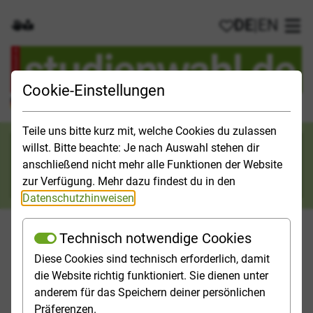
DE
|
EN
Gebärdensprache
Leichte Sprache
Meine Favorit
Hau
Cookie-Einstellungen
Der offizielle Studienführer für Deutschland
Teile uns bitte kurz mit, welche Cookies du zulassen
Suchkategorie
willst. Bitte beachte: Je nach Auswahl stehen dir
anschließend nicht mehr alle Funktionen der Website
Suche
zur Verfügung. Mehr dazu findest du in den
Datenschutzhinweisen
.
Technisch notwendige Cookies
Diese Cookies sind technisch erforderlich, damit
Orientieren
Studieninfos
Studienfelder
Hochschulp
die Website richtig funktioniert. Sie dienen unter
anderem für das Speichern deiner persönlichen
Startseite
Orientieren
Schritte der Entscheidungsfindung
Präferenzen.