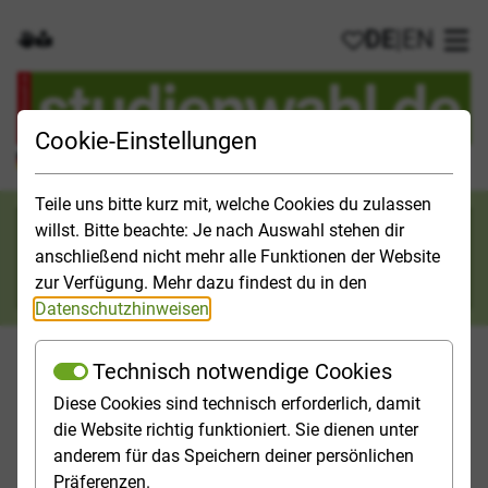
DE
|
EN
Gebärdensprache
Leichte Sprache
Meine Favorit
Hau
Cookie-Einstellungen
Der offizielle Studienführer für Deutschland
Teile uns bitte kurz mit, welche Cookies du zulassen
Suchkategorie
willst. Bitte beachte: Je nach Auswahl stehen dir
anschließend nicht mehr alle Funktionen der Website
Suche
zur Verfügung. Mehr dazu findest du in den
Datenschutzhinweisen
.
Technisch notwendige Cookies
Diese Cookies sind technisch erforderlich, damit
Orientieren
Studieninfos
Studienfelder
Hochschulp
die Website richtig funktioniert. Sie dienen unter
anderem für das Speichern deiner persönlichen
Startseite
Orientieren
Präferenzen.