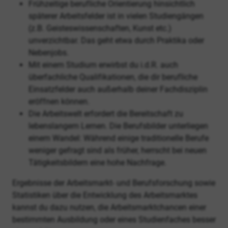
Frühzeitige berufliche Orientierung hinsichtlich
späterer Arbeitsfelder ist in vielen Studiengängen
(z.B. Geisteswissenschaften, Kunst etc.)
unverzichtbar. Das geht etwa durch Praktika oder
Nebenjobs.
Mit einem Studium erwirbst du i.d.R. auch
überfachliche Qualifikationen, die dir berufliche
Einsatzfelder auch außerhalb deiner Fachdisziplin
eröffnen können.
Die Arbeitswelt erfordert die Bereitschaft zu
lebenslangem Lernen. Die Berufsbilder unterliegen
einem Wandel: Während einige traditionelle Berufe
weniger gefragt sind als früher, herrscht bei neuen
Tätigkeitsbildern eine hohe Nachfrage.
Ergebnisse der Arbeitsmarkt- und Berufsforschung sowie
Statistiken über die Entwicklung des Arbeitsmarktes
kannst du dazu nutzen, die Arbeitsmarktchancen einer
bestimmten Ausbildung oder eines Studienfaches besser