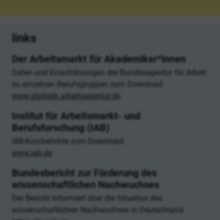
links
Der Arbeitsmarkt für Akademiker*innen
Daten und Einschätzungen der Bundesagentur für Arbeit
zu einzelnen Berufsgruppen zum Download:
www.statistik.arbeitsagentur.de
Institut für Arbeitsmarkt- und
Berufsforschung (IAB)
IAB-Kurzberichte zum Download:
www.iab.de
Bundesbericht zur Förderung des
wissenschaftlichen Nachwuchses
Der Bericht informiert über die Situation des
wissenschaftlichen Nachwuchses in Deutschland.