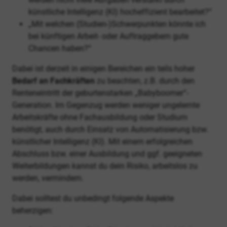
künstliche Intelligenz (KI) hocheffizient bearbeitet?“
„Mit welchen (Studien-)Schwerpunkten könnte ich
bei künftigen Arbeit- oder Auftraggebern gute
Chancen haben?“
Dabei ist derzeit in einigen Bereichen ein teils hoher
Bedarf an Fachkräften
zu beachten, z.B. durch den
Renteneintritt der geburtenstarken „Babyboomer“-
Generation. Im Gegenzug werden weniger ungelernte
Arbeitskräfte ohne Fachausbildung oder Studium
benötigt, auch durch Einsatz von Automatisierung bzw.
künstlicher Intelligenz (KI). Mit einem erfolgreichen
Abschluss bzw. einer Ausbildung und ggf. geeigneten
Weiterbildungen kannst du dein Risiko, arbeitslos zu
werden, vermindern.
Dabei solltest du unbedingt folgende Aspekte
beherzigen: