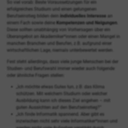
So viel vorab: Beste Voraussetzungen für ein
erfolgreiches Studium und einen gelungenen
Berufseinstieg bilden dein
individuelles Interesse
an
einem Fach sowie deine
Kompetenzen und Neigungen
.
Diese sollten unabhängig von Vorhersagen über ein
Überangebot an Akademiker*innen oder einen Mangel in
manchen Branchen und Berufen, z.B. aufgrund einer
wirtschaftlichen Lage, niemals unterbewertet werden.
Fest steht allerdings, dass viele junge Menschen bei der
Studien- und Berufswahl immer wieder auch folgende
oder ähnliche Fragen stellen:
„Ich möchte etwas Gutes tun, z.B. das Klima
schützen. Mit welchem Studium oder welcher
Ausbildung kann ich dieses Ziel angehen – mit
guten Aussichten auf den Berufseinstieg?“
„Ich finde Informatik spannend. Aber gibt es
inzwischen nicht sehr viele Informatiker*innen und
werden nicht viele Aufgaben verstärkt durch