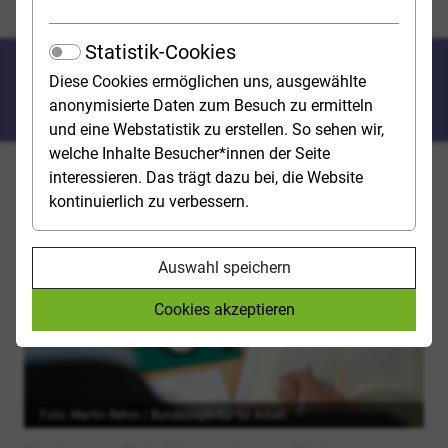
Arbeitsmarkt & Beschäftigungschancen
Statistik-Cookies
Arbeitsmarkt &
Diese Cookies ermöglichen uns, ausgewählte
Beschäftigungschancen
anonymisierte Daten zum Besuch zu ermitteln
und eine Webstatistik zu erstellen. So sehen wir,
welche Inhalte Besucher*innen der Seite
interessieren. Das trägt dazu bei, die Website
In die Entscheidung für ein Studienfach fließen nicht
kontinuierlich zu verbessern.
nur persönliche Ziele, Interessen und Fähigkeiten ein.
Auch voraussichtliche Chancen am Arbeitsmarkt
können Einfluss auf die Studienwahl haben.
Auswahl speichern
Cookies akzeptieren
Foto: Martin Rehm / Bundesagentur für Arbeit