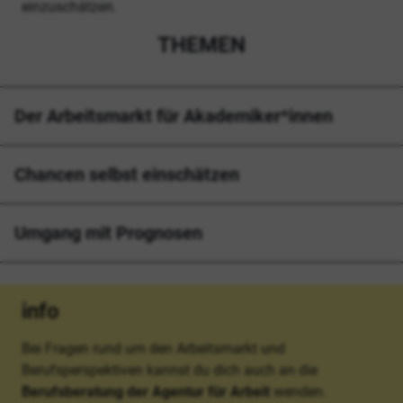
einzuschätzen.
THEMEN
Der Arbeitsmarkt für Akademiker*innen
Chancen selbst einschätzen
Umgang mit Prognosen
info
Bei Fragen rund um den Arbeitsmarkt und
Berufsperspektiven kannst du dich auch an die
Berufsberatung der Agentur für Arbeit
wenden.