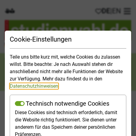
DE
|
EN
Gebärdensprache
Leichte Sprache
Meine Favorit
Hau
Cookie-Einstellungen
Der offizielle Studienführer für Deutschland
Teile uns bitte kurz mit, welche Cookies du zulassen
Suchkategorie
willst. Bitte beachte: Je nach Auswahl stehen dir
anschließend nicht mehr alle Funktionen der Website
Suche
zur Verfügung. Mehr dazu findest du in den
Datenschutzhinweisen
.
Technisch notwendige Cookies
Diese Cookies sind technisch erforderlich, damit
Orientieren
Studieninfos
Studienfelder
Hochschulp
die Website richtig funktioniert. Sie dienen unter
anderem für das Speichern deiner persönlichen
Startseite
Studienfelder
Präferenzen.