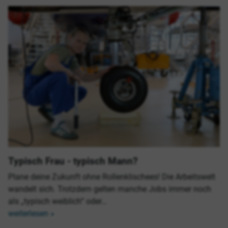
Typisch Frau - typisch Mann?
Plane deine Zukunft ohne Rollenklischees! Die Arbeitswelt
wandelt sich. Trotzdem gelten manche Jobs immer noch
als „typisch weiblich“ oder…
weiterlesen »