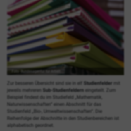
Foto: Bundesagentur für Arbeit
Zur besseren Übersicht sind sie in elf
Studienfelder
mit
jeweils mehreren
Sub-Studienfeldern
eingeteilt. Zum
Beispiel findest du im Studiefeld „Mathematik,
Naturwissenschaften“ einen Abschnitt für das
Studienfeld „Bio-, Umwelt­wissenschaften“. Die
Reihenfolge der Abschnitte in den Studienbereichen ist
alphabetisch geordnet.