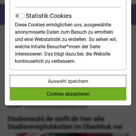
Was kann ich wo studieren?
Statistik-Cookies
Diese Cookies ermöglichen uns, ausgewählte
anonymisierte Daten zum Besuch zu ermitteln
In diesem Kapitel kannst du dir einen Überblick über
und eine Webstatistik zu erstellen. So sehen wir,
das Studienangebot in Deutschland verschaffen.
welche Inhalte Besucher*innen der Seite
Blättere hierzu ruhig ein wenig durch die
interessieren. Das trägt dazu bei, die Website
verschiedenen Abschnitte. Für eine gute Entscheidung
kontinuierlich zu verbessern.
ist es von Vorteil, auch die Alternativen zu kennen!
Über 400 Universitäten, (Fach-)Hochschulen und
Auswahl speichern
Berufsakademien in Deutschland bieten derzeit
über
22.200 Studiengänge
an, darunter etwa 10.000
Cookies akzeptieren
Bachelor-
sowie mehr als 10.400
Masterstudiengänge
(Quelle:
www.hochschulkompass.de
).
Studienwahl.de stellt dir hier alle
Studienmöglichkeiten im Überblick vor.