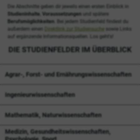
Die Abschnitte geben dir jeweils einen ersten Einblick in
Studieninhalte
,
Voraussetzungen
und spätere
Berufsmöglichkeiten
. Bei jedem Studienfeld findest du
außerdem einen
Direktlink zur Studiensuche
sowie Links
auf ergänzende Informationsquellen. Los geht's!
DIE STUDIENFELDER IM ÜBERBLICK
Agrar-, Forst- und Ernährungswissenschaften
Ingenieurwissenschaften
Mathematik, Naturwissenschaften
Medizin, Gesundheitswissenschaften,
Psychologie, Sport