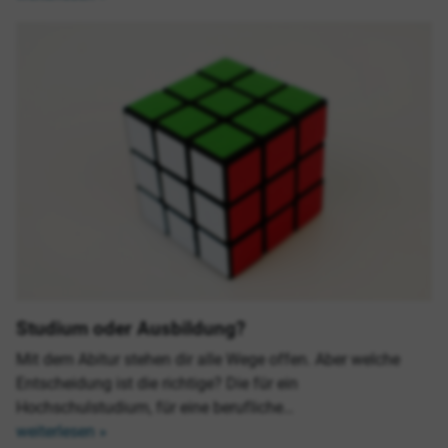
Studium oder Ausbildung?
Mit dem Abitur stehen dir alle Wege offen. Aber welche
Entscheidung ist die richtige? Die für ein
Hochschulstudium, für eine berufliche…
weiterlesen »