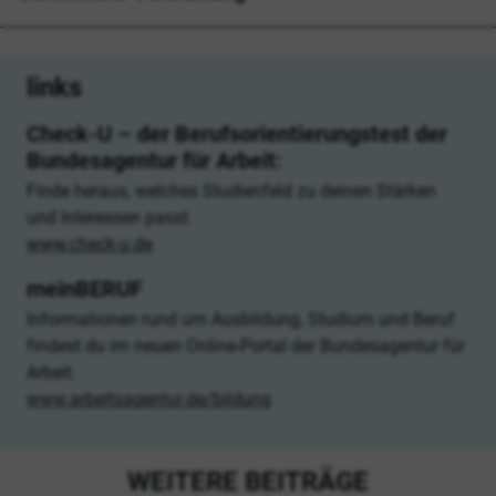
links
Check-U – der Berufsorientierungstest der
Bundesagentur für Arbeit:
Finde heraus, welches Studienfeld zu deinen Stärken
und Interessen passt.
www.check-u.de
meinBERUF
Informationen rund um Ausbildung, Studium und Beruf
findest du im neuen Online-Portal der Bundesagentur für
Arbeit.
www.arbeitsagentur.de/bildung
WEITERE BEITRÄGE