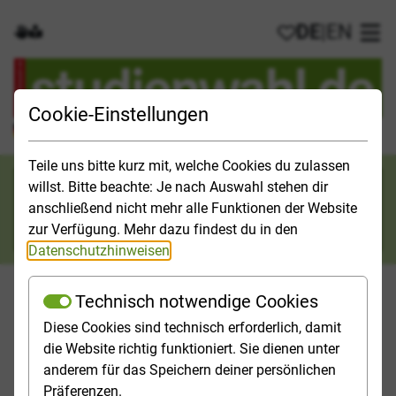
DE
|
EN
Gebärdensprache
Leichte Sprache
Meine Favorit
Hau
Cookie-Einstellungen
Der offizielle Studienführer für Deutschland
Teile uns bitte kurz mit, welche Cookies du zulassen
Suchkategorie
willst. Bitte beachte: Je nach Auswahl stehen dir
anschließend nicht mehr alle Funktionen der Website
Suche
zur Verfügung. Mehr dazu findest du in den
Datenschutzhinweisen
.
Technisch notwendige Cookies
Diese Cookies sind technisch erforderlich, damit
Orientieren
Studieninfos
Studienfelder
Hochschulp
die Website richtig funktioniert. Sie dienen unter
anderem für das Speichern deiner persönlichen
Startseite
Orientieren
Typisch Frau - typisch Mann?
Präferenzen.