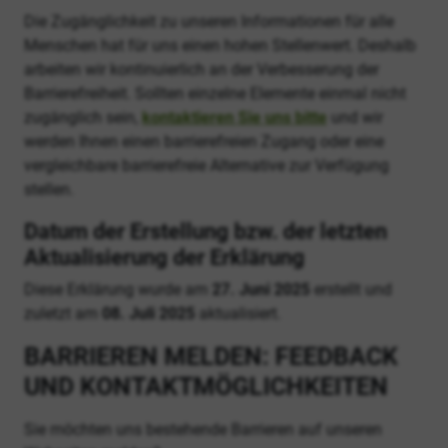
Die Zugänglichkeit zu unseren Informationen für alle
Menschen hat für uns einen hohen Stellenwert. Deshalb
arbeiten wir kontinuierlich an der Verbesserung der
Barrierefreiheit. Sollten einzelne Elemente einmal nicht
zugänglich sein,
kontaktieren Sie uns bitte
und wir
werden Ihnen einen barrierefreien Zugang oder eine
vergleichbare barrierefreie Alternative zur Verfügung
stellen.
Datum der Erstellung bzw. der letzten
Aktualisierung der Erklärung
Diese Erklärung wurde am
27. Juni 2025
erstellt und
zuletzt am
08. Juli 2025
aktualisiert.
BARRIEREN MELDEN: FEEDBACK
UND KONTAKTMÖGLICHKEITEN
Sie möchten uns bestehende Barrieren auf unseren