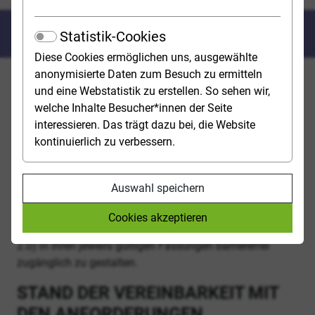
Erklärung zur Barrierefreiheit
Statistik-Cookies
Diese Cookies ermöglichen uns, ausgewählte
anonymisierte Daten zum Besuch zu ermitteln
Diese Erklärung zur Barrierefreiheit gilt für die unter
und eine Webstatistik zu erstellen. So sehen wir,
https://studienwahl.de veröffentlichte Webseite der
welche Inhalte Besucher*innen der Seite
Bundesagentur für Arbeit.
interessieren. Das trägt dazu bei, die Website
kontinuierlich zu verbessern.
Die Bundesagentur für Arbeit ist bemüht, die unter
studienwahl.de veröffentlichte Webseite im Einklang mit
den Rechtsgrundlagen der UN-
Auswahl speichern
Behindertenrechtskonvention (UN-BRK), des
Behindertengleichstellungsgesetzes (BGG) sowie der
Cookies akzeptieren
Barrierefreien Informationstechnik-Verordnung (BITV
2.0) in ihren jeweils gültigen Fassungen barrierefrei
zugänglich zu gestalten.
STAND DER VEREINBARKEIT MIT
DEN ANFORDERUNGEN