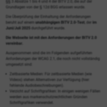
§§ 3 Absätze 1 bis 4 und 4 der BITV 2.0, die auf der
Grundlagen von der § 12d BGG erlassen wurde.
Die Überprüfung der Einhaltung der Anforderungen
beruht auf einem
unabhängigen BITV 2.0-Test
, der
im
Juni/Juli 2025
durchgeführt wurde.
Die Webseite ist mit den Anforderungen der BITV 2.0
vereinbar.
Ausgenommen sind die im Folgenden aufgeführten
Anforderungen der WCAG 2.1, die noch nicht vollständig
umgesetzt sind:
Zeitbasierte Medien: Für zeitbasierte Medien (wie
Videos) stehen Alternativen zur Verfügung (hier:
fehlende Audiobeschreibungen).
Verzicht auf Schriftgrafiken: In einigen wenigen Fällen
werden aus markenschutzrechtlichen Gründen
Schriftgrafiken verwendet.