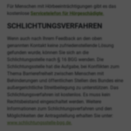
Für Menschen mit Hörbeeinträchtigungen gibt es das
kostenlose
Servicetelefon für Hörgeschädigte
.
SCHLICHTUNGSVERFAHREN
Wenn auch nach Ihrem Feedback an den oben
genannten Kontakt keine zufriedenstellende Lösung
gefunden wurde, können Sie sich an die
Schlichtungsstelle nach § 16 BGG wenden. Die
Schlichtungsstelle hat die Aufgabe, bei Konflikten zum
Thema Barrierefreiheit zwischen Menschen mit
Behinderungen und öffentlichen Stellen des Bundes eine
außergerichtliche Streitbeilegung zu unterstützen. Das
Schlichtungsverfahren ist kostenlos. Es muss kein
Rechtsbeistand eingeschaltet werden. Weitere
Informationen zum Schlichtungsverfahren und den
Möglichkeiten der Antragstellung erhalten Sie unter:
www.schlichtungsstelle-bgg.de.