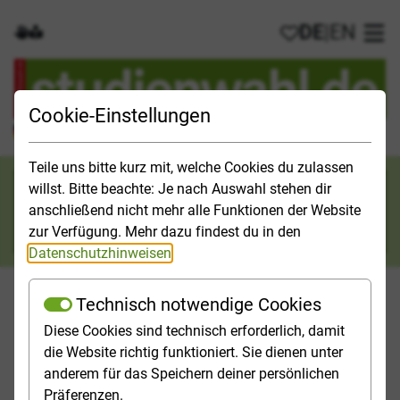
DE
|
EN
Gebärdensprache
Leichte Sprache
Meine Favorit
Hau
Cookie-Einstellungen
Der offizielle Studienführer für Deutschland
Teile uns bitte kurz mit, welche Cookies du zulassen
Suchkategorie
willst. Bitte beachte: Je nach Auswahl stehen dir
anschließend nicht mehr alle Funktionen der Website
Suche
zur Verfügung. Mehr dazu findest du in den
Datenschutzhinweisen
.
Technisch notwendige Cookies
Diese Cookies sind technisch erforderlich, damit
Orientieren
Studieninfos
Studienfelder
Hochschulp
die Website richtig funktioniert. Sie dienen unter
anderem für das Speichern deiner persönlichen
Startseite
Barrierefreiheit
Präferenzen.