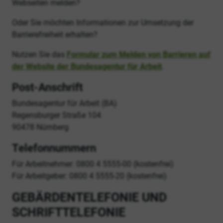
Webseiten melden?
Oder Sie möchten Informationen zur Umsetzung der
Barrierefreiheit erhalten?
Nutzen Sie das
Formular zum Melden von Barrieren auf
der Website der Bundesagentur für Arbeit
.
Post-Anschrift
Bundesagentur für Arbeit (BA)
Regensburger Straße 104
90478 Nürnberg
Telefonnummern
Für Arbeitnehmer: 0800 4 5555-00 (kostenfrei)
Für Arbeitgeber: 0800 4 5555-20 (kostenfrei)
GEBÄRDENTELEFONIE UND
SCHRIFTTELEFONIE