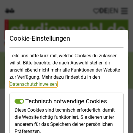
DE
|
EN
Gebärdensprache
Leichte Sprache
Meine Favorit
Hau
Cookie-Einstellungen
Der offizielle Studienführer für Deutschland
Teile uns bitte kurz mit, welche Cookies du zulassen
Suchkategorie
willst. Bitte beachte: Je nach Auswahl stehen dir
anschließend nicht mehr alle Funktionen der Website
Suche
zur Verfügung. Mehr dazu findest du in den
Datenschutzhinweisen
.
Technisch notwendige Cookies
Diese Cookies sind technisch erforderlich, damit
Orientieren
Studieninfos
Studienfelder
Hochschulp
die Website richtig funktioniert. Sie dienen unter
anderem für das Speichern deiner persönlichen
Startseite
Studienführer
Präferenzen.