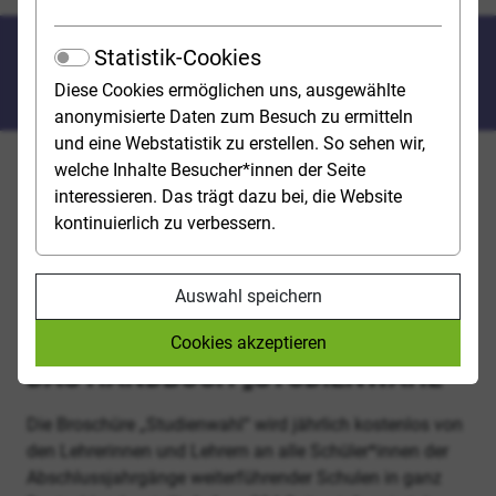
Über studienwahl.de und das
Statistik-Cookies
Buch „Studienwahl“
Diese Cookies ermöglichen uns, ausgewählte
anonymisierte Daten zum Besuch zu ermitteln
und eine Webstatistik zu erstellen. So sehen wir,
welche Inhalte Besucher*innen der Seite
Das Handbuch „Studienwahl“ und das Portal
interessieren. Das trägt dazu bei, die Website
studienwahl.de informieren Abiturient*innen und
kontinuierlich zu verbessern.
Studieninteressierte umfassend zur Studienwahl und -
planung. Diese offiziellen Informationsmedien der
Bundesrepublik Deutschland werden im Auftrag der
Auswahl speichern
Stiftung für Hochschulzulassung und der
Bundesagentur für Arbeit erstellt.
Cookies akzeptieren
DAS HANDBUCH „STUDIENWAHL“
Die Broschüre „Studienwahl“ wird jährlich kostenlos von
den Lehrerinnen und Lehrern an alle Schüler*innen der
Abschlussjahrgänge weiterführender Schulen in ganz