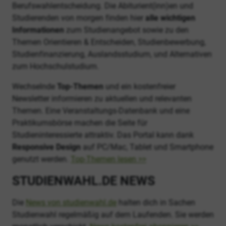
Berufswahlentscheidung. Die Abiturient(inn)en und
Studierenden von morgen finden hier
alle wichtigen
Informationen
zum Studienangebot sowie zu den
Themen Orientieren & Entscheiden, Studienbewerbung,
Studienfinanzierung, Auslandsstudium, und Alternativen
zum Hochschulstudium.
Wechselnde
Top-Themen
und ein kostenfreier
Newsletter informieren zu aktuellen und relevanten
Themen. Eine Veranstaltungs-Datenbank und eine
Praktikumsbörse machen die Seite für
Studieninteressierte attraktiv. Das Portal kann dank
Responsive Design
auf PC/Mac, Tablet und Smartphone
genutzt werden.
Top-Themen lesen >>
STUDIENWAHL.DE NEWS
Die
News von studienwahl.de
halten dich in Sachen
Studienwahl regelmäßig auf dem Laufenden. Sie werden