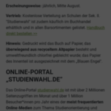
Erscheinungsweise:
jährlich, Mitte August.
Vertrieb:
Kostenlose Verteilung an Schulen der Sek. II.
"Studienwahl" ist zudem käuflich im Buchhandel
erhältlich und in allen Barsortimenten gelistet.
Handbuch
direkt bestellen >>
Hinweis:
Gedruckt wird das Buch auf Papier, das
überwiegend aus recyceltem Altpapier
besteht und
umweltfreundlich chlorfrei gebleicht wurde; das Papier
des Innenteil ist ausgezeichnet mit dem „Blauen Engel".
ONLINE-PORTAL
„STUDIENWAHL.DE“
Das Online-Portal
studienwahl.de
ist mit über 2 Millionen
Seitenzugriffen im Monat und über 1 Million
Besucher*innen pro Jahr eines der
meist frequentierten
Online-Medien
zum Thema Studienorientierung und