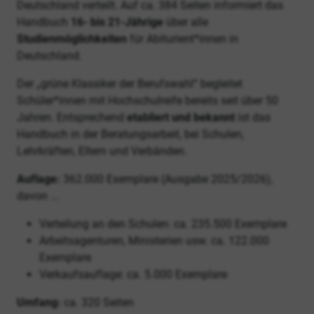
Deutschland verteilt. Auf ca. 384 Seiten informiert das
Handbuch
16- bis 21-Jährige
über alle
Studienmöglichkeiten
für Abiturient*innen in
Deutschland.
Der „grüne Klassiker der Berufswahl“ begleitet
Schüler*innen mit Hochschulreife bereits seit über 50
Jahren. Entsprechend
etabliert und bekannt
ist das
Handbuch in der Beratungsarbeit, bei Schulen,
Lehrkräften, Eltern und Verbänden.
Auflage:
362.000
Exemplare (Ausgabe 2025/2026),
davon ...
Verteilung an den Schulen: ca. 235.500 Exemplare
Arbeitsagenturen, Ministerien usw. ca. 122.000
Exemplare
Verkaufsauflage: ca. 5.000 Exemplare
Umfang:
ca. 320 Seiten