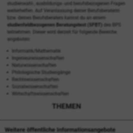
studienwahl-, ausbildungs- und berufsbezogenen Fragen
weiterhelfen. Auf Veranlassung deiner Berufsberaterin
bzw. deines Berufsberaters kannst du an einem
studienfeldbezogenen Beratungstest (SFBT)
des BPS
teilnehmen. Dieser wird derzeit für folgende Bereiche
angeboten:
Informatik/Mathematik
Ingenieurwissenschaften
Naturwissenschaften
Philologische Studiengänge
Rechtswissenschaften
Sozialwissenschaften
Wirtschaftswissenschaften
THEMEN
Weitere öffentliche Informationsangebote