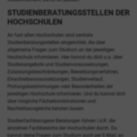
STUDIENBERATUNGSSTELLEN DER
HOCHSCHULEN
An fast allen Hochschulen sind zentrale
Studienberatungsstellen eingerichtet, die über
allgemeine Fragen zum Studium an der jeweiligen
Hochschule informieren. Hier kannst du dich u.a. über
Studienangebote und Studienvoraussetzungen,
Zulassungsbeschränkungen, Bewerbungsverfahren,
Einschreibevoraussetzungen, Studienverlauf,
Prüfungsbestimmungen oder Besonderheiten der
jeweiligen Hochschule informieren. Und du kannst dich
über mögliche Fächerkombinationen und
Nachteilsausgleiche beraten lassen.
Studienfachbezogene Beratungen führen i.d.R. die
einzelnen Fachbereiche der Hochschulen durch. Du
kannst deine Fragen zum Studium auch per E-Mail, an