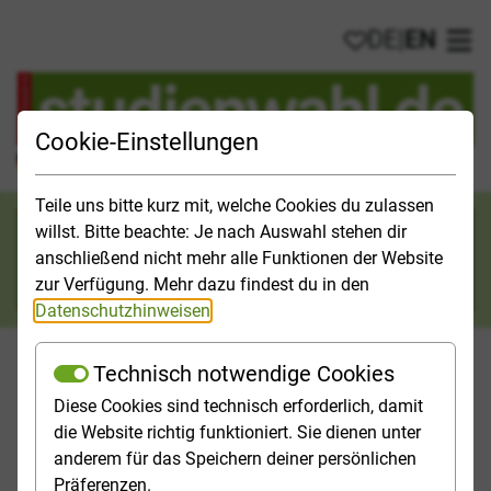
DE
|
EN
My favorites
Ope
Cookie-Einstellungen
Official Study Guide for Germany
Teile uns bitte kurz mit, welche Cookies du zulassen
Search category
willst. Bitte beachte: Je nach Auswahl stehen dir
anschließend nicht mehr alle Funktionen der Website
Search
zur Verfügung. Mehr dazu findest du in den
Datenschutzhinweisen
.
Technisch notwendige Cookies
Diese Cookies sind technisch erforderlich, damit
Studies & Universities
Study Opportunities
Applicatio
die Website richtig funktioniert. Sie dienen unter
anderem für das Speichern deiner persönlichen
Homepage
Orientation
Schritte der Entscheidungsfindung
Präferenzen.