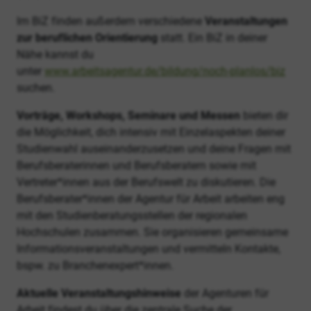
Im BiZ finden außerdem verschiedene
Veranstaltungen
zur beruflichen Orientierung
statt. Ein BiZ in deiner
Nähe kannst du
unter
www.arbeitsagentur.de/bildung/noch-planlos/biz
suchen.
Vorträge, Workshops, Seminare und Messen
bieten dir
die Möglichkeit, dich intensiv mit Einzelaspekten deiner
Studienwahl auseinanderzusetzen und deine Fragen mit
Berufsberaterinnen und Berufsberatern sowie mit
Vertreter*innen aus der Berufswelt zu diskutieren. Die
Berufsberater*innen der Agentur für Arbeit arbeiten eng
mit den Studienberatungsstellen der regionalen
Hochschulen zusammen. Sie organisieren gemeinsame
Informationsveranstaltungen und vermitteln Kontakte,
bspw. zu Branchenexpert*innen.
Aktuelle Veranstaltungshinweise
der Agenturen für
Arbeit findest du über die zentrale Suche der