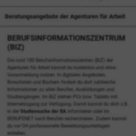
Beratungsangebote der Agenturen für Arbeit
BERUFSINFORMATIONSZENTRUM
(BIZ)
Die rund 180 Berufsinformationszentren (BiZ) der
Agenturen für Arbeit kannst du kostenlos und ohne
Voranmeldung nutzen. In digitalen Angeboten,
Broschüren und Büchern findest du dort zahlreiche
Informationen zu allen Berufen, Ausbildungen und
Studiengängen. Im BiZ stehen PCs bzw. Tablets mit
Internetzugang zur Verfügung. Damit kannst du dich z.B.
in der
Studiensuche der BA
informieren oder im
BERUFENET nach Berufen recherchieren. Zudem kannst
du vor Ort professionelle Bewerbungsunterlagen
erstellen.