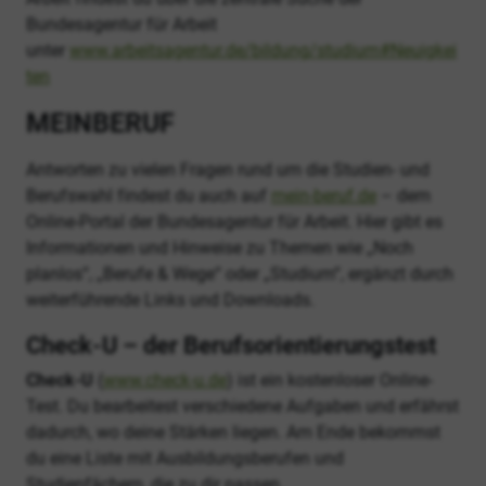
Bundesagentur für Arbeit
unter
www.arbeitsagentur.de/bildung/studium#Neuigkei
ten
MEINBERUF
Antworten zu vielen Fragen rund um die Studien- und
Berufswahl findest du auch auf
mein-beruf.de
– dem
Online-Portal der Bundesagentur für Arbeit. Hier gibt es
Informationen und Hinweise zu Themen wie „Noch
planlos“, „Berufe & Wege“ oder „Studium“, ergänzt durch
weiterführende Links und Downloads.
Check-U – der Berufsorientierungstest
Check-U
(
www.check-u.de
) ist ein kostenloser Online-
Test. Du bearbeitest verschiedene Aufgaben und erfährst
dadurch, wo deine Stärken liegen. Am Ende bekommst
du eine Liste mit Ausbildungsberufen und
Studienfächern, die zu dir passen.