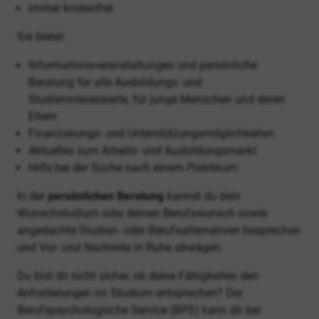
immer kostenfrei
Sie bietet:
Informationsveranstaltungen und persönliche
Beratung für alle Ausbildungs- und
Studieninteressierte, für junge Menschen und deren
Eltern
Finanzierungs- und Unterstützungsmöglichkeiten
Aktuelles zum Arbeits- und Ausbildungsmarkt
Hilfe bei der Suche nach einem Praktikum
In der
persönlichen Beratung
kannst du dein
Wunschstudium oder deinen Berufswunsch sowie
angedachte Studien- oder Berufsalternativen besprechen
und Vor- und Nachteile in Ruhe abwägen.
Du bist dir nicht sicher, ob deine Fähigkeiten den
Anforderungen im Studium entsprechen? Der
Berufspsychologische Service (BPS) kann dir bei