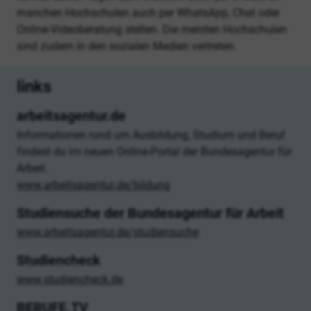
manchen Hochschulen auch per WhatsApp, Chat oder
Online-Videoberatung stellen. Die meisten Hochschulen
sind zudem in den sozialen Medien vertreten.
links
arbeitsagentur.de
Informationen rund um Ausbildung, Studium und Beruf
findest du im neuen Online-Portal der Bundesagentur für
Arbeit.
www.arbeitsagentur.de/bildung
Studiensuche der Bundesagentur für Arbeit
www.arbeitsagentur.de/studiensuche
Studiencheck
www.studiencheck.de
BERUFE.TV