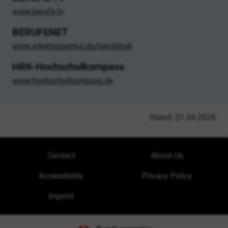
www.berufe.tv
BERUFENET
www.arbeitsagentur.de/berufenet
HRK-Hochschulkompass
www.hochschulkompass.de
Stand: 21.04.2026
Contact
About Us
Accessibility
Privacy Policy
Imprint