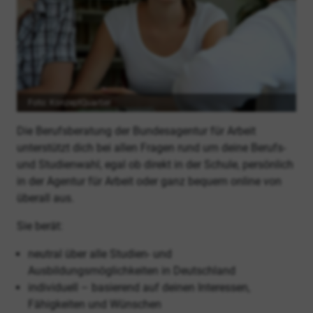
Foto: KonzeptQuartier
Die Berufsberatung der Bundesagentur für Arbeit
unterstützt dich bei allen Fragen rund um deine Berufs-
und Studienwahl, egal ob direkt in der Schule, persönlich
in der Agentur für Arbeit oder ganz bequem online von
überall aus.
Sie berät:
neutral über alle Studien- und
Ausbildungsmöglichkeiten in Deutschland
individuell – basierend auf deinen Interessen,
Fähigkeiten und Wünschen