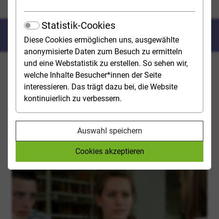
Lass dich beraten!
Statistik-Cookies
Lass dich beraten!
Diese Cookies ermöglichen uns, ausgewählte
anonymisierte Daten zum Besuch zu ermitteln
und eine Webstatistik zu erstellen. So sehen wir,
Es gibt viele Beratungs- und Informationsangebote
welche Inhalte Besucher*innen der Seite
sowie Eignungs- und Interessentests, die dich in allen
interessieren. Das trägt dazu bei, die Website
Phasen deines Entscheidungsprozesses unterstützen
kontinuierlich zu verbessern.
können. Welcher Test bei welchen Fragen hilft, wissen
die Berufsberater*innen.
Auswahl speichern
BERUFSBERATUNG DER
AGENTUREN FÜR ARBEIT
Cookies akzeptieren