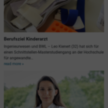
Berufsziel Kinderarzt
Ingenieurwesen und BWL – Leo Kienert (32) hat sich für
einen Schnittstellen-Masterstudiengang an der Hochschule
für angewandte…
read more »