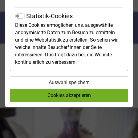
Medizin studieren
FAQ
Statistik-Cookies
Step by step durchs
Diese Cookies ermöglichen uns, ausgewählte
Bewerbungsverfahren
anonymisierte Daten zum Besuch zu ermitteln
und eine Webstatistik zu erstellen. So sehen wir,
welche Inhalte Besucher*innen der Seite
interessieren. Das trägt dazu bei, die Website
Die Stiftung für Hochschulzulassung ist zuständig für
kontinuierlich zu verbessern.
die Durchführung des Zentralen Vergabeverfahrens
(ZV) von bundesweit zulassungsbeschränkten
Studienplätzen und betreibt die Serviceplattform
Auswahl speichern
hochschulstart.de. Wie man bei der Bewerbung am
besten vorgeht und seine Chancen verbessern kann,
Cookies akzeptieren
dass wollte studienwahl.de von der Stiftung wissen.