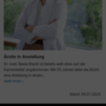
Ärztin in Anstellung
Dr. med. Beate Blank ist bereits weit oben auf der
Karriereleiter angekommen: Mit 35 Jahren leitet die Ärztin
eine Abteilung in einem…
read more »
Stand: 09.07.2025