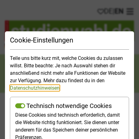
DE
|
EN
My favorites
Ope
Cookie-Einstellungen
Official Study Guide for Germany
Teile uns bitte kurz mit, welche Cookies du zulassen
Search category
willst. Bitte beachte: Je nach Auswahl stehen dir
anschließend nicht mehr alle Funktionen der Website
Search
zur Verfügung. Mehr dazu findest du in den
Datenschutzhinweisen
.
Technisch notwendige Cookies
Diese Cookies sind technisch erforderlich, damit
Studies & Universities
Study Opportunities
Applicatio
die Website richtig funktioniert. Sie dienen unter
anderem für das Speichern deiner persönlichen
Homepage
[Translate to English:] Top-Themen
Präferenzen.