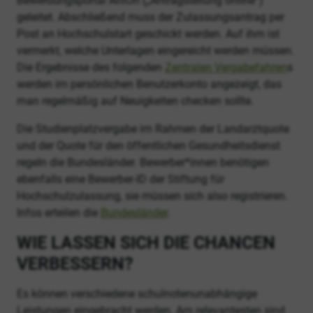
Bewerbungsportal AntOn („Antragstellung online“)
geleitet. Abschließend muss der Zulassungsantrag per
Post an Hochschulstart geschickt werden. Auf ihm ist
vermerkt, welche Unterlagen eingereicht werden müssen.
Die Ergebnisse des folgenden
Zentralen Vergabefahren
s
werden im persönlichen Benutzerkonto angezeigt, das
man regelmäßig auf Neuigkeiten checken sollte.
Die Studienplatzvergabe im Rahmen der Landarztquote
und der Quote für den öffentlichen Gesundheitsdienst
regeln die Bundesländer. Bewerber*innen benötigen
ebenfalls eine Bewerber-ID der Stiftung für
Hochschulzulassung, sie müssen sich also registrieren.
Infos erteilen die
Bundesländer
.
WIE LASSEN SICH DIE CHANCEN
VERBESSERN?
Es können verschiedene schulnotenunabhängige
Leistungen eingebracht werden. Am relevantesten sind