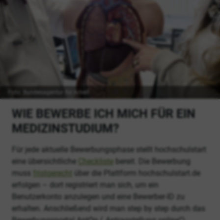
Foto: Bundesagentur für Arbeit
WIE BEWERBE ICH MICH FÜR EIN
MEDIZINSTUDIUM?
Für jede aktuelle Bewerbungsphase stellt hochschulstart
eine übersichtliche
Checkliste
bereit. Die Bewerbung
muss
fristgerecht
über die Plattform hochschulstart.de
erfolgen – dort registriert man sich, um ein
Benutzerkonto anzulegen und eine Bewerber-ID zu
erhalten. Anschließend wird man step by step durch das