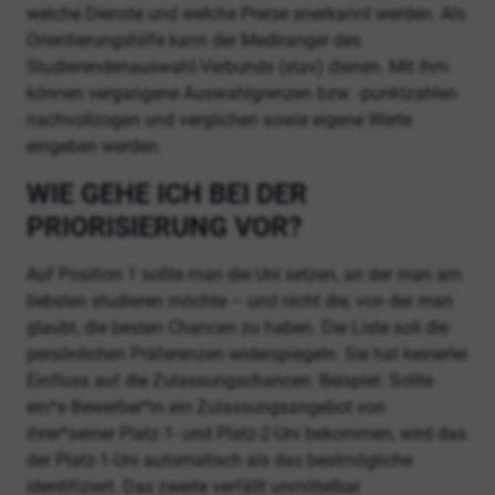
welche Dienste und welche Preise anerkannt werden. Als
Orientierungshilfe kann der Mediranger des
Studierendenauswahl-Verbunds (stav) dienen. Mit ihm
können vergangene Auswahlgrenzen bzw. -punktzahlen
nachvollzogen und verglichen sowie eigene Werte
eingeben werden.
WIE GEHE ICH BEI DER
PRIORISIERUNG VOR?
Auf Position 1 sollte man die Uni setzen, an der man am
liebsten studieren möchte – und nicht die, von der man
glaubt, die besten Chancen zu haben. Die Liste soll die
persönlichen Präferenzen widerspiegeln. Sie hat keinerlei
Einfluss auf die Zulassungschancen. Beispiel: Sollte
ein*e Bewerber*in ein Zulassungsangebot von
ihrer*seiner Platz-1- und Platz-2-Uni bekommen, wird das
der Platz-1-Uni automatisch als das bestmögliche
identifiziert. Das zweite verfällt unmittelbar