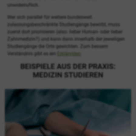
unwiderruflich.
Wer sich parallel für weitere bundesweit
zulassungsbeschränkte Studiengänge bewirbt, muss
zuerst dort priorisieren (also: lieber Human- oder lieber
Zahnmedizin?) und kann dann innerhalb der jeweiligen
Studiengänge die Orte gewichten. Zum bessern
Verständnis gibt es ein
Erklärvideo
.
BEISPIELE AUS DER PRAXIS:
MEDIZIN STUDIEREN