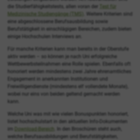
die Studierfähigkeitstests, allen voran der
Test für
Medizinische Studiengänge (TMS)
. Weitere Kriterien sind
eine abgeschlossene Berufsausbildung sowie
Berufstätigkeit in einschlägigen Bereichen, zudem bieten
einige Hochschulen Interviews an.
Für manche Kriterien kann man bereits in der Oberstufe
aktiv werden – so können je nach Uni erfolgreiche
Wettbewerbsteilnahmen eine Rolle spielen. Ebenfalls oft
honoriert werden mindestens zwei Jahre ehrenamtliches
Engagement in anerkannten Institutionen und
Freiwilligendienste (mindestens elf vollendete Monate),
wobei nur eins von beiden geltend gemacht werden
kann.
Welche Uni was mit wie vielen Bonuspunkten honoriert,
listet hochschulstart in den aktuellen Info-Dokumenten
im
Download-Bereich
. In den Broschüren steht auch,
welche Berufsausbildungen und Berufstätigkeiten,