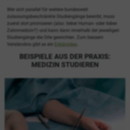
Wer sich parallel für weitere bundesweit
zulassungsbeschränkte Studiengänge bewirbt, muss
zuerst dort priorisieren (also: lieber Human- oder lieber
Zahnmedizin?) und kann dann innerhalb der jeweiligen
Studiengänge die Orte gewichten. Zum bessern
Verständnis gibt es ein
Erklärvideo
.
BEISPIELE AUS DER PRAXIS:
MEDIZIN STUDIEREN