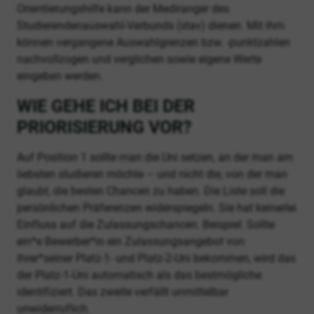
Orientierungshilfe kann der Mediranger des
Studierendenauswahl-Verbunds (stav) dienen. Mit ihm
können vergangene Auswahlgrenzen bzw. -punktzahlen
nachvollzogen und verglichen sowie eigene Werte
eingeben werden.
WIE GEHE ICH BEI DER
PRIORISIERUNG VOR?
Auf Position 1 sollte man die Uni setzen, an der man am
liebsten studieren möchte – und nicht die, von der man
glaubt, die besten Chancen zu haben. Die Liste soll die
persönlichen Präferenzen widerspiegeln. Sie hat keinerlei
Einfluss auf die Zulassungschancen. Beispiel: Sollte
ein*e Bewerber*in ein Zulassungsangebot von
ihrer*seiner Platz-1- und Platz-2-Uni bekommen, wird das
der Platz-1-Uni automatisch als das bestmögliche
identifiziert. Das zweite verfällt unmittelbar
unwiderruflich.