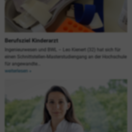
Berufsziel Kinderarzt
Ingenieurwesen und BWL – Leo Kienert (32) hat sich für
einen Schnittstellen-Masterstudiengang an der Hochschule
für angewandte…
weiterlesen »