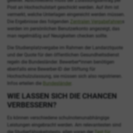
geleitet. Abschließend muss der Zulassungsantrag per
Post an Hochschulstart geschickt werden. Auf ihm ist
vermerkt, welche Unterlagen eingereicht werden müssen.
Die Ergebnisse des folgenden
Zentralen Vergabefahren
s
werden im persönlichen Benutzerkonto angezeigt, das
man regelmäßig auf Neuigkeiten checken sollte.
Die Studienplatzvergabe im Rahmen der Landarztquote
und der Quote für den öffentlichen Gesundheitsdienst
regeln die Bundesländer. Bewerber*innen benötigen
ebenfalls eine Bewerber-ID der Stiftung für
Hochschulzulassung, sie müssen sich also registrieren.
Infos erteilen die
Bundesländer
.
WIE LASSEN SICH DIE CHANCEN
VERBESSERN?
Es können verschiedene schulnotenunabhängige
Leistungen eingebracht werden. Am relevantesten sind
die Studierfähigkeitstests, allen voran der
Test für