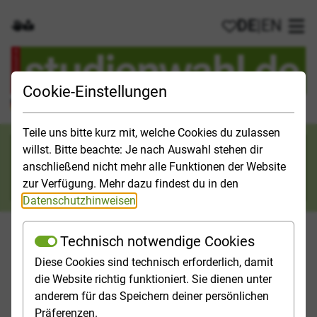
DE
|
EN
Gebärdensprache
Leichte Sprache
Meine Favorit
Hau
Cookie-Einstellungen
Der offizielle Studienführer für Deutschland
Teile uns bitte kurz mit, welche Cookies du zulassen
Suchkategorie
willst. Bitte beachte: Je nach Auswahl stehen dir
anschließend nicht mehr alle Funktionen der Website
Suche
zur Verfügung. Mehr dazu findest du in den
Datenschutzhinweisen
.
Technisch notwendige Cookies
Diese Cookies sind technisch erforderlich, damit
Orientieren
Studieninfos
Studienfelder
Hochschulp
die Website richtig funktioniert. Sie dienen unter
anderem für das Speichern deiner persönlichen
Startseite
Top-Themen
Medizin studieren
FAQ
Präferenzen.