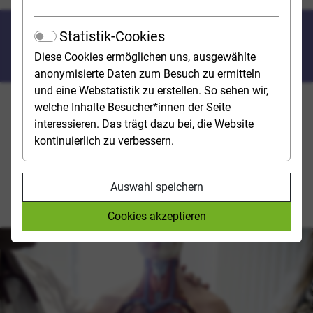
Step by step durchs
Statistik-Cookies
Bewerbungsverfahren
Diese Cookies ermöglichen uns, ausgewählte
anonymisierte Daten zum Besuch zu ermitteln
und eine Webstatistik zu erstellen. So sehen wir,
welche Inhalte Besucher*innen der Seite
Die Stiftung für Hochschulzulassung ist zuständig für
interessieren. Das trägt dazu bei, die Website
die Durchführung des Zentralen Vergabeverfahrens
kontinuierlich zu verbessern.
(ZV) von bundesweit zulassungsbeschränkten
Studienplätzen und betreibt die Serviceplattform
hochschulstart.de. Wie man bei der Bewerbung am
Auswahl speichern
besten vorgeht und seine Chancen verbessern kann,
dass wollte studienwahl.de von der Stiftung wissen.
Cookies akzeptieren