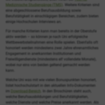
Medizinische Studiengänge (TMS)
. Weitere Kriterien sind
eine abgeschlossene Berufsausbildung sowie
Berufstätigkeit in einschlägigen Bereichen, zudem bieten
einige Hochschulen Interviews an.
Für manche Kriterien kann man bereits in der Oberstufe
aktiv werden – so können je nach Uni erfolgreiche
Wettbewerbsteilnahmen eine Rolle spielen. Ebenfalls oft
honoriert werden mindestens zwei Jahre ehrenamtliches
Engagement in anerkannten Institutionen und
Freiwilligendienste (mindestens elf vollendete Monate),
wobei nur eins von beiden geltend gemacht werden
kann.
Welche Uni was mit wie vielen Bonuspunkten honoriert,
listet hochschulstart in den aktuellen Info-Dokumenten
im
Download-Bereich
. In den Broschüren steht auch,
welche Berufsausbildungen und Berufstätigkeiten,
welche Dienste und welche Preise anerkannt werden. Als