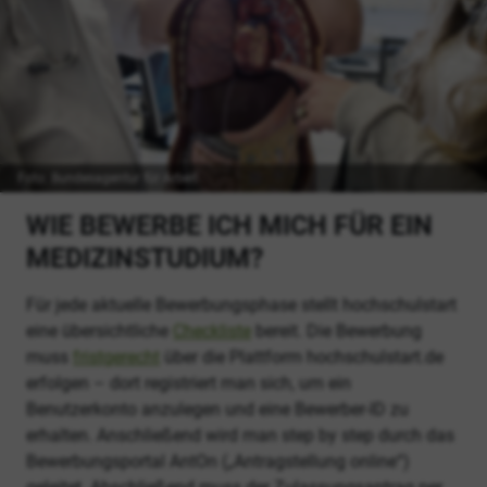
Foto: Bundesagentur für Arbeit
WIE BEWERBE ICH MICH FÜR EIN
MEDIZINSTUDIUM?
Für jede aktuelle Bewerbungsphase stellt hochschulstart
eine übersichtliche
Checkliste
bereit. Die Bewerbung
muss
fristgerecht
über die Plattform hochschulstart.de
erfolgen – dort registriert man sich, um ein
Benutzerkonto anzulegen und eine Bewerber-ID zu
erhalten. Anschließend wird man step by step durch das
Bewerbungsportal AntOn („Antragstellung online“)