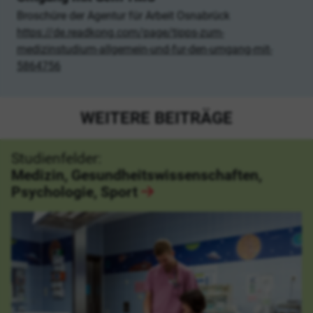
Broschüre der Agentur für Arbeit Osnabrück
https://de.readkong.com/page/tipps-zum-
medizinstudium-allgemein-und-fur-den-umgang-mit-
5864756
WEITERE BEITRÄGE
Studienfelder:
Medizin, Gesundheitswissenschaften,
Psychologie, Sport