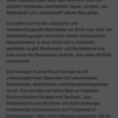
Silvia Klausing macht Mut: Man solle sich nicht von
äußeren Umständen abschrecken lassen, sondern „mit
Willenskraft und Leidenschaft“ seinen Weg gehen.
Das gelte auch für das anspruchs- und
verantwortungsvolle Berufsleben als Ärztin bzw. Arzt. Die
Arbeitsbedingungen sind meist mental und körperlich
herausfordernd: In einer Klinik wird in Schichten
gearbeitet, es gibt Wochenend- und Nachtdienste und
man muss mit Überstunden rechnen, etwa wenn Notfälle
reinkommen.
Dort wie auch in einer Praxis hat man es mit
unterschiedlichsten Menschen mit verschiedenen
Beschwerden, Bedürfnissen und Bildungshintergründen
zu tun. Das erfordere ein hohes Maß an Empathie,
Kommunikationsfähigkeit und Resilienz: „Aus
Patientensicht sind Ärztinnen und Ärzte Seelsorger,
Problemlöser, Kommunikator und Fürsprecher in
Personalunion“, fasst Silvia Klausing zusammen. Sie rät