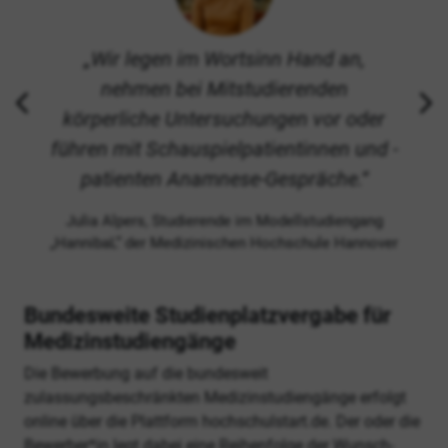
Wir legen im Wortsinn Hand an,
nehmen bei Mitstudierenden
körperliche Untersuchungen vor oder
führen mit Schauspielpatientinnen und -
patienten Anamnese-Gespräche.
Julia Alpers, Studierende im Modellstudiengang
„HannibaL“ der Medizinischen Hochschule Hannover
Bundesweite Studienplatzvergabe für
Medizinstudiengänge
Die Bewerbung auf die bundesweit
zulassungsbeschränkten Medizinstudiengänge erfolgt
online über die Plattform hochschulstart.de. Der oder die
Bewerber*in legt dabei eine Reihenfolge der Wunsch-