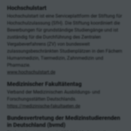
Hochschulstart
Hochschulstart ist eine Serviceplattform der Stiftung für
Hochschulzulassung (SfH). Die Stiftung koordiniert die
Bewerbungen für grundständige Studiengänge und ist
zuständig für die Durchführung des Zentralen
Vergabeverfahrens (ZV) von bundesweit
zulassungsbeschränkten Studienplätzen in den Fächern
Humanmedizin, Tiermedizin, Zahnmedizin und
Pharmazie.
www.hochschulstart.de
Medizinischer Fakultätentag
Verband der Medizinischen Ausbildungs- und
Forschungsstätten Deutschlands.
https://medizinische-fakultaeten.de
Bundesvertretung der Medizinstudierenden
in Deutschland (bvmd)