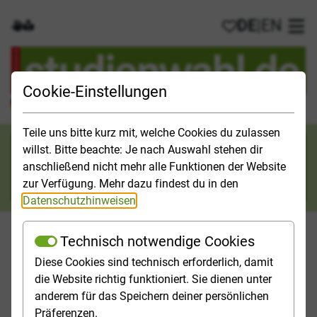
DE
|
EN
Gebärdensprache
Leichte Sprache
Meine Favorit
Hau
Cookie-Einstellungen
Der offizielle Studienführer für Deutschland
Teile uns bitte kurz mit, welche Cookies du zulassen
Suchkategorie
willst. Bitte beachte: Je nach Auswahl stehen dir
anschließend nicht mehr alle Funktionen der Website
Suche
zur Verfügung. Mehr dazu findest du in den
Datenschutzhinweisen
.
Technisch notwendige Cookies
Diese Cookies sind technisch erforderlich, damit
Orientieren
Studieninfos
Studienfelder
Hochschulp
die Website richtig funktioniert. Sie dienen unter
anderem für das Speichern deiner persönlichen
Startseite
Top-Themen
Medizin studieren
Präferenzen.