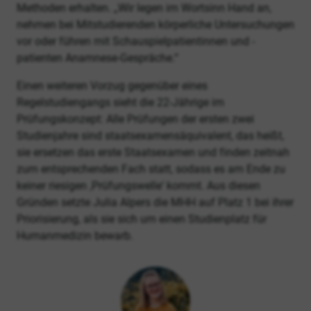
Methoden erhalten. „Wir legen im Wortsinn Hand an,
nehmen bei Mitstudierenden körperliche Untersuchungen
vor oder führen mit Schauspielpatientinnen und -
patienten Anamnese-Gespräche.“
Einen weiteren Vorzug gegenüber eines
Regelstudiengangs sieht die 22-Jährige im
Prüfungskonzept: Alle Prüfungen der ersten zwei
Studienjahre sind staatsexamensäquivalent, das heißt,
sie ersetzen das erste Staatsexamen und finden zeitnah
zum entsprechenden Fach statt, sodass es am Ende zu
keiner riesigen ‚Prüfungswelle‘ kommt. Aus diesen
Gründen setzte Julia Alpers die MHH auf Platz 1 bei ihrer
Priorisierung, als sie sich um einen Studienplatz für
Humanmedizin bewarb.