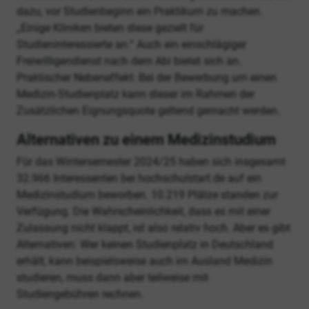
dazu, vor Studienbeginn ein Praktikum zu machen.
„Einige Kliniken bieten diese gezielt für
Studieninteressierte an.“ Auch ein einschlägiger
Freiwilligendienst nach dem Abi bietet sich an.
Praktischer Nebeneffekt: Bei der Bewerbung um einen
Medizin-Studienplatz kann dieser im Rahmen der
Zusätzlichen Eignungsquote geltend gemacht werden.
Alternativen zu einem Medizinstudium
Für das Wintersemester 2024/25 haben sich insgesamt
32.966 Interessenten bei hochschulstart.de auf ein
Medizinstudium beworben. 10.219 Plätze standen zur
Verfügung. Die Wahrscheinlichkeit, dass es mit einer
Zulassung nicht klappt, ist also relativ hoch. Aber es gibt
Alternativen: Wer keinen Studienplatz in Deutschland
erhält, kann beispielsweise auch im Ausland Medizin
studieren, muss dann aber teilweise mit
Studiengebühren rechnen.