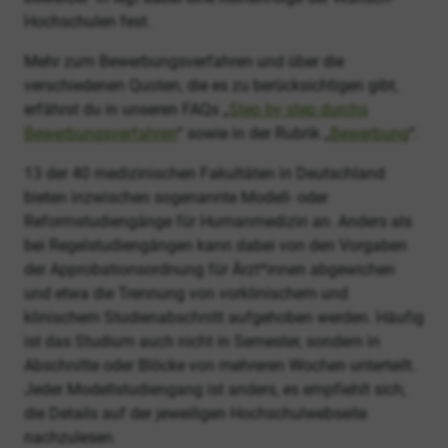
Hochschulen fest.
Mehr zum Bewerbungsverfahren und über die
verschiedenen Quoten, die es zu berücksichtigen gibt,
erfährst du in unseren FAQs „
Step by step durchs
Bewerbungsverfahren
“ sowie in der Rubrik „
Bewerbung
“.
13 der 40 medizinischen Fakultäten in Deutschland
bieten inzwischen sogenannte Modell- oder
Reformstudiengänge für Humanmedizin an. Anders als
bei Regelstudiengängen kann dabei von den Vorgaben
der Approbationsordnung für Ärzt*innen abgewichen
und etwa die Trennung von vorklinischem und
klinischem Studienabschnitt aufgehoben werden. Häufig
ist das Studium auch nicht in Semester, sondern in
Abschnitte oder Blöcke von mehreren Wochen unterteilt.
Jeder Modellstudiengang ist anders, es empfiehlt sich,
die Details auf der jeweiligen Hochschulwebseite
nachzulesen.