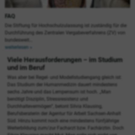
FAQ
Die Stiftung für Hochschulzulassung ist zuständig für die
Durchführung des Zentralen Vergabeverfahrens (ZV) von
bundesweit…
weiterlesen »
Viele Herausforderungen – im Studium
und im Beruf
Was aber bei Regel- und Modellstudiengang gleich ist:
Das Studium der Humanmedizin dauert mindestens
sechs Jahre und das Lernpensum ist hoch. „Man
benötigt Disziplin, Stressresistenz und
Durchhaltevermögen“, betont Silvia Klausing,
Berufsberaterin der Agentur für Arbeit Sachsen-Anhalt
Süd. Hinzu kommt noch eine mindestens fünfjährige
Weiterbildung zum/zur Facharzt bzw. Fachärztin. Doch