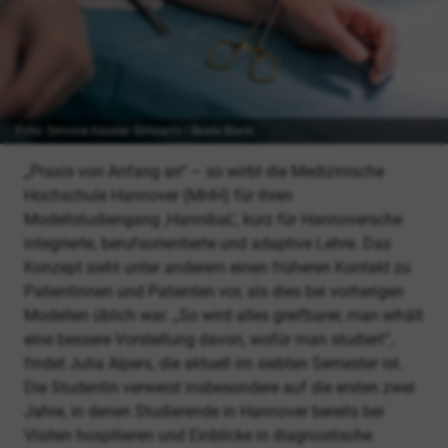
Foto: Simone Kessler Simoarts | Beate Blank
„Praxis von Anfang an“ – so wirbt die Medizinische
Hochschule Hannover (MHH) für ihren
Modellstudiengang ‚HannibaL‘, kurz für Hannoversche
integrierte, berufsorientierte und adaptive Lehre. Das
Konzept sieht unter anderem einen früheren Kontakt zu
Patientinnen und Patienten vor, als dies bei vorherigen
Modellen üblich war. „So wird alles greifbarer, man erhält
eine bessere Vorstellung davon, wofür man studiert“,
findet Julia Alpers, die aktuell im siebten Semester ist.
Die Studentin verweist insbesondere auf die ersten zwei
Jahre, in denen Studierende in Hannover bereits bei
Visiten hospitieren und Einblicke in diagnostische