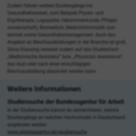
Zudem führen weitere Studiengänge ins
Gesundheitswesen, zum Beispiel Physio- und
Ergotherapie, Logopädie, Hebammenkunde, Pflege(-
wissenschaft), Biomedizin, Medizininformatik und -
technik sowie Gesundheitsmanagement. Auch das
Angebot an Berufsausbildungen in der Branche ist groß.
Silvia Klausing verweist zudem auf das Studienfach
„Medizinische Assistenz“ bzw. „Physician Assistance“,
das dual oder nach einer einschlägigen
Berufsausbildung absolviert werden kann.
Weitere Informationen
Studiensuche der Bundesagentur für Arbeit
In der Studiensuche kannst du recherchieren, welche
Studiengänge an welchen Hochschulen in Deutschland
angeboten werden.
www.arbeitsagentur.de/studiensuche