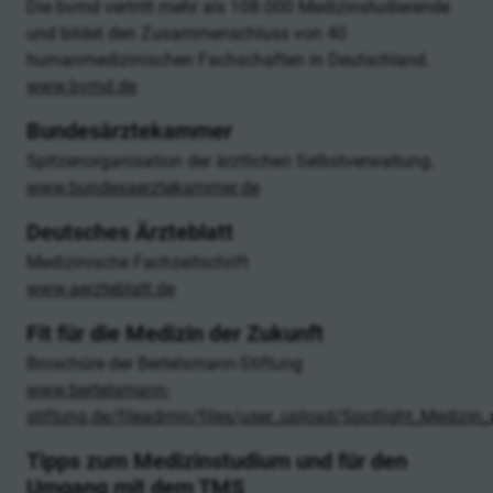
Die bvmd vertritt mehr als 108.000 Medizinstudierende
und bildet den Zusammenschluss von 40
humanmedizinischen Fachschaften in Deutschland.
www.bvmd.de
Bundesärztekammer
Spitzenorganisation der ärztlichen Selbstverwaltung.
www.bundesaerztekammer.de
Deutsches Ärzteblatt
Medizinische Fachzeitschrift
www.aerzteblatt.de
Fit für die Medizin der Zukunft
Broschüre der Bertelsmann-Stiftung
www.bertelsmann-
stiftung.de/fileadmin/files/user_upload/Spotlight_Medizin_
Tipps zum Medizinstudium und für den
Umgang mit dem TMS