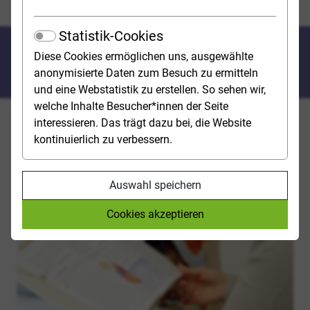
Bundesweite Zulassungsbeschränkung
Statistik-Cookies
Bundesweite
Diese Cookies ermöglichen uns, ausgewählte
Zulassungsbeschränkung
anonymisierte Daten zum Besuch zu ermitteln
und eine Webstatistik zu erstellen. So sehen wir,
welche Inhalte Besucher*innen der Seite
interessieren. Das trägt dazu bei, die Website
Die Studienplätze für Humanmedizin, Zahnmedizin,
kontinuierlich zu verbessern.
Tiermedizin und Pharmazie werden für alle deutschen
Hochschulen zentral über hochschulstart.de vergeben.
Auswahl speichern
Cookies akzeptieren