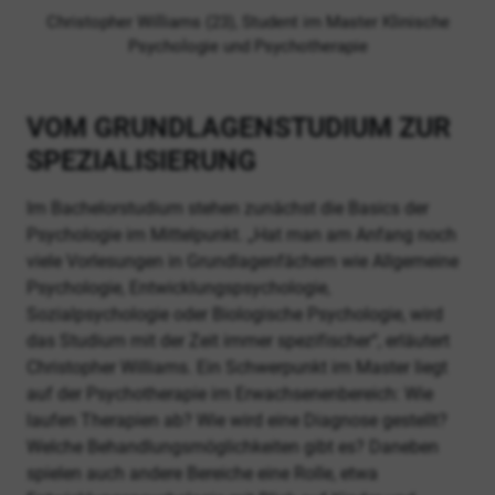
Christopher Williams (23), Student im Master Klinische
Psychologie und Psychotherapie
VOM GRUNDLAGENSTUDIUM ZUR
SPEZIALISIERUNG
Im Bachelorstudium stehen zunächst die Basics der
Psychologie im Mittelpunkt. „Hat man am Anfang noch
viele Vorlesungen in Grundlagenfächern wie Allgemeine
Psychologie, Entwicklungspsychologie,
Sozialpsychologie oder Biologische Psychologie, wird
das Studium mit der Zeit immer spezifischer“, erläutert
Christopher Williams. Ein Schwerpunkt im Master liegt
auf der Psychotherapie im Erwachsenenbereich: Wie
laufen Therapien ab? Wie wird eine Diagnose gestellt?
Welche Behandlungsmöglichkeiten gibt es? Daneben
spielen auch andere Bereiche eine Rolle, etwa