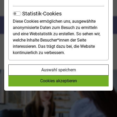
Psychologie studieren
Master Klinische Psychologie und Psychotherapie
Statistik-Cookies
Diese Cookies ermöglichen uns, ausgewählte
Vom Hörsaal in die Praxis
anonymisierte Daten zum Besuch zu ermitteln
und eine Webstatistik zu erstellen. So sehen wir,
welche Inhalte Besucher*innen der Seite
Christopher Williams (23) hat sich im Master auf
interessieren. Das trägt dazu bei, die Website
Klinische Psychologie und Psychotherapie spezialisiert.
kontinuierlich zu verbessern.
Der Student gibt Einblicke in Studieninhalte,
Praxisphasen und seine beruflichen Pläne.
Auswahl speichern
Cookies akzeptieren