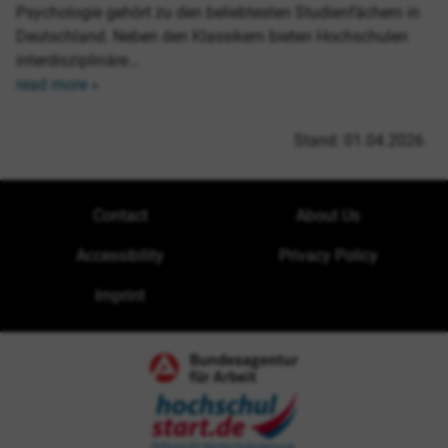
Psychologie gehört zu den beliebtesten Studienfächern in
Deutschland. Neben den Klassikern bieten Hochschulen
interdisziplinäre…
read more »
Stand: 01.04.2026
Contact
About Us
Accessibility
Privacy Policy
Imprint