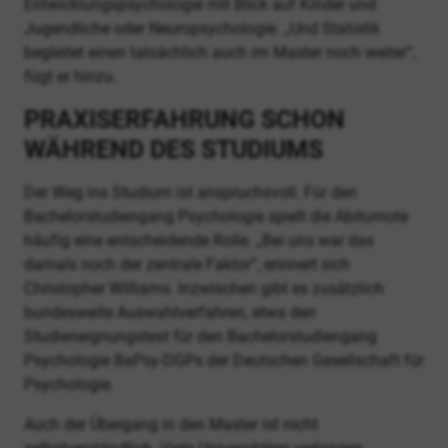
Entwicklungspsychologie mit Blick auf Kinder und
Jugendliche oder Neuropsychologie. „Und Statistik
begleitet einen tatsächlich auch im Master noch weiter“,
fügt er hinzu.
PRAXISERFAHRUNG SCHON
WÄHREND DES STUDIUMS
Der Weg ins Studium ist anspruchsvoll. Für den
Bachelorstudiengang Psychologie spielt die Abiturnote
häufig eine entscheidende Rolle. „Bei uns war das
damals noch der zentrale Faktor“, erinnert sich
Christopher Williams. Inzwischen gibt es zusätzlich
bundesweite Auswahlverfahren, etwa den
Studieneignungstest für den Bachelorstudiengang
Psychologie BaPsy-DGPs der Deutschen Gesellschaft für
Psychologie.
Auch der Übergang in den Master ist nicht