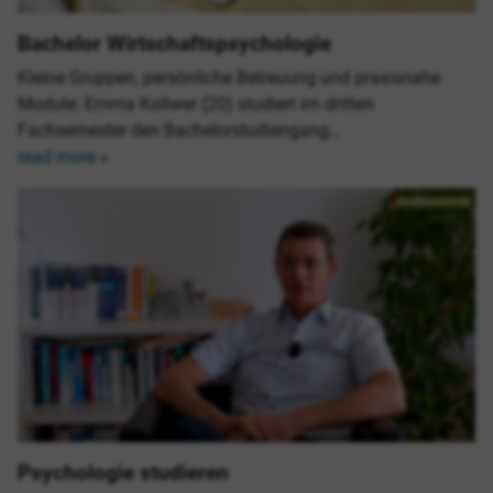
Bachelor Wirtschaftspsychologie
Kleine Gruppen, persönliche Betreuung und praxisnahe
Module: Emma Kollwer (20) studiert im dritten
Fachsemester den Bachelorstudiengang…
read more »
Psychologie studieren