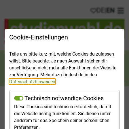
DE
|
EN
My favorites
Ope
Cookie-Einstellungen
Official Study Guide for Germany
Teile uns bitte kurz mit, welche Cookies du zulassen
Search category
willst. Bitte beachte: Je nach Auswahl stehen dir
anschließend nicht mehr alle Funktionen der Website
Search
zur Verfügung. Mehr dazu findest du in den
Datenschutzhinweisen
.
Technisch notwendige Cookies
Diese Cookies sind technisch erforderlich, damit
Studies & Universities
Study Opportunities
Applicatio
die Website richtig funktioniert. Sie dienen unter
anderem für das Speichern deiner persönlichen
Homepage
[Translate to English:] Top-Themen
Präferenzen.