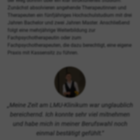
der Weg dorthin über ein klar strukturiertes Studium:
Zunächst absolvieren angehende Therapeutinnen und
Therapeuten ein fünfjähriges Hochschulstudium mit drei
Jahren Bachelor und zwei Jahren Master. Anschließend
folgt eine mehrjährige Weiterbildung zur
Fachpsychotherapeutin oder zum
Fachpsychotherapeuten, die dazu berechtigt, eine eigene
Praxis mit Kassensitz zu führen.
Meine Zeit am LMU-Klinikum war unglaublich
bereichernd. Ich konnte sehr viel mitnehmen
und habe mich in meiner Berufswahl noch
einmal bestätigt gefühlt.