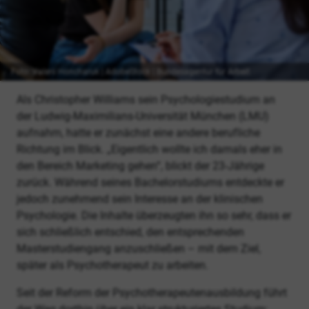
Foto: Valerii Honcharuk | AdobeStock | Bundesagentur für Arbeit
Als Christopher Williams sein Psychologiestudium an
der Ludwig-Maximilians-Universität München (LMU)
aufnahm, hatte er zunächst eine andere berufliche
Richtung im Blick. „Eigentlich wollte ich damals eher in
den Bereich Marketing gehen“, blickt der 23-Jährige
zurück. Während seines Bachelorstudiums entdeckte er
jedoch zunehmend sein Interesse an der klinischen
Psychologie. Die Inhalte überzeugten ihn so sehr, dass er
sich schließlich entschied, den entsprechenden
Masterstudiengang anzuschließen – mit dem Ziel,
später als Psychotherapeut zu arbeiten.
Seit der Reform der Psychotherapeutenausbildung führt