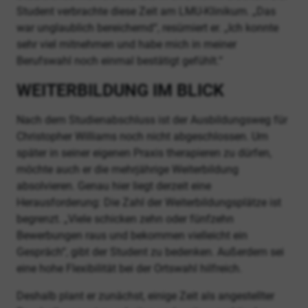
Student verbrachte diese Zeit am LMU-Klinikum. „Das
war unglaublich bereichernd“, resümiert er. „Ich konnte
sehr viel mitnehmen und habe mich in meiner
Berufswahl noch einmal bestätigt gefühlt.“
WEITERBILDUNG IM BLICK
Nach dem Studienabschluss ist der Ausbildungsweg für
Christopher Williams noch nicht abgeschlossen. Um
später in seiner eigenen Praxis therapieren zu dürfen,
möchte auch er die mehrjährige Weiterbildung
absolvieren. Genau hier liegt derzeit eine
Herausforderung: Die Zahl der Weiterbildungsplätze ist
begrenzt. „Viele schicken zehn oder fünfzehn
Bewerbungen raus und bekommen vielleicht ein
Gespräch“, gibt der Student zu bedenken. Außerdem sei
eine hohe Flexibilität bei der Ortswahl hilfreich.
Deshalb plant er zunächst, einige Zeit als angestellter