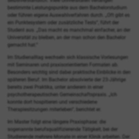
selbstverständlich. Viele Universitäten verlangen
bestimmte Leistungspunkte aus dem Bachelorstudium
oder führen eigene Auswahlverfahren durch. „Oft gibt es
ein Punktesystem oder zusätzliche Tests“, führt der
Student aus. „Das macht es manchmal einfacher, an der
Universität zu bleiben, an der man schon den Bachelor
gemacht hat.“
Im Studienalltag wechseln sich klassische Vorlesungen
mit Seminaren und praxisorientierten Formaten ab.
Besonders wichtig sind dabei praktische Einblicke in den
späteren Beruf. Im Bachelor absolvierte der 23-Jährige
bereits zwei Praktika, unter anderem in einer
psychotherapeutischen Gemeinschaftspraxis. „Ich
konnte dort hospitieren und verschiedene
Therapiesitzungen miterleben“, berichtet er.
Im Master folgt eine längere Praxisphase: die
sogenannte berufsqualifizierende Tätigkeit, bei der
Studierende mehrere Monate in einer Klinik arbeiten. Der