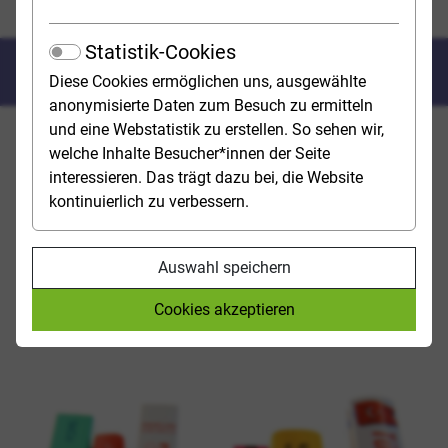
Fremdsprachen studieren
Statistik-Cookies
Fremdsprachen studieren
Diese Cookies ermöglichen uns, ausgewählte
anonymisierte Daten zum Besuch zu ermitteln
und eine Webstatistik zu erstellen. So sehen wir,
EINTAUCHEN IN ANDERE WELTEN
welche Inhalte Besucher*innen der Seite
interessieren. Das trägt dazu bei, die Website
Wer ein Faible für Sprachen hat, kann seine Kenntnisse
kontinuierlich zu verbessern.
im Studium gezielt ausbauen und dabei neue
Fachgebiete entdecken – etwa wenn Sprache auf
Wirtschaft, Kultur oder Technik trifft. Je nach Fach
Auswahl speichern
kann die Sprache dabei ganz unterschiedlich
eingesetzt werden – mal als Kern des Studiums, mal
Cookies akzeptieren
als wichtiges Werkzeug in einem anderen Bereich.