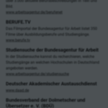
über 3.000 aktuelle Berufsbeschreibungen in Text und
Bild.
www.arbeitsagentur.de/berufenet
BERUFE.TV
Das Filmportal der Bundesagentur für Arbeit listet 350
Filme über Ausbildungsberufe und Studiengänge.
www.berufe.tv
Studiensuche der Bundesagentur für Arbeit
In der Studiensuche kannst du recherchieren, welche
Studiengänge an welchen Hochschulen in Deutschland
angeboten werden.
www.arbeitsagentur.de/studiensuche
Deutscher Akademischer Austauschdienst
www.daad.de
Bundesverband der Dolmetscher und
Übersetzer e. V. (BDÜ)