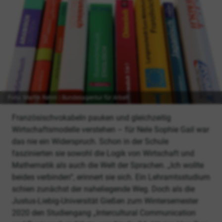
Foto: Martin Rehm | Bundesagentur für Arbeit
Französischvokabeln pauken und gleichzeitig
Wirtschaftsmodelle verstehen – für Nele Sophie Gail war
das nie ein Widerspruch. Schon in der Schule
faszinierten sie sowohl die Logik von Wirtschaft und
Mathematik als auch die Welt der Sprachen. „Ich wollte
beides verbinden“, erinnert sie sich. Ein Lehramtsstudium
schien zunächst der naheliegende Weg. Doch als die
Justus-Liebig-Universität Gießen zum Wintersemester
2020 den Studiengang „Intercultural Communication