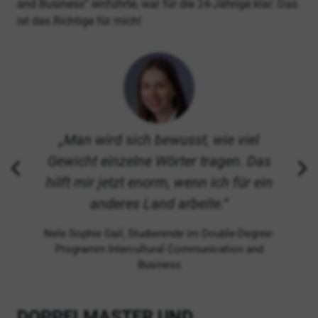
and Business“ einführte, war für die 24-Jährige klar: Das
ist das Richtige für mich!
Man wird sich bewusst, wie viel
Gewicht einzelne Wörter tragen. Das
hilft mir jetzt enorm, wenn ich für ein
anderes Land arbeite.
Nele Sophie Gail, Studierende im Double-Degree-
Programm Intercultural Communication and
Business
DOPPELMASTER UND