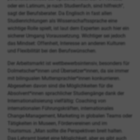
oder ein Latinum, je nach Studienfach, sind hilfreich“,
sagt der Berufsberater. Da Englisch in fast allen
Studienrichtungen als Wissenschaftssprache eine
wichtige Rolle spielt, ist laut dem Experten auch hier ein
sicherer Umgang Voraussetzung. Wichtiger sei jedoch
das Mindset: Offenheit, Interesse an anderen Kulturen
und Flexibilität bei den Berufswünschen.
Der Arbeitsmarkt ist wettbewerbsintensiv, besonders für
Dolmetscher*innen und Übersetzer*innen, da sie immer
mit bilingualen Muttersprachler*innen konkurrieren.
Abgesehen davon sind die Möglichkeiten für die
Absolvent*innen sprachlicher Studiengänge dank der
Internationalisierung vielfältig: Coaching von
internationalen Führungskräften, internationales
Change-Management, Marketing in globalen Teams oder
Tätigkeiten in Museen, Fördervereinen und im
Tourismus. „Man sollte die Perspektiven breit halten.
Das Lehramt bietet eine Möglichkeit, aber es gibt auch