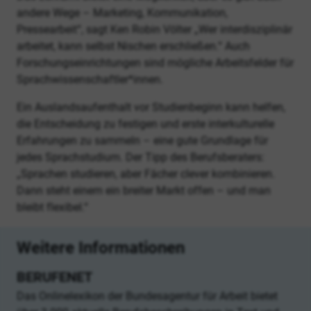
andere Wege – Marketing, Kommunikation,
Pressearbeit“, sagt Ken Robin Völter „Wer interdisziplinär
arbeitet, kann selbst Nischen erschließen.“ Auch
Forschungseinrichtungen sind mögliche Arbeitsfelder für
Sprachwissenschaftler*innen.
Ein Auslandsaufenthalt vor Studienbeginn kann helfen,
die Entscheidung zu festigen und erste interkulturelle
Erfahrungen zu sammeln – eine gute Grundlage für
jedes Sprachstudium. Der Tipp des Berufsberaters:
„Sprachen studieren, aber Fächer clever kombinieren.
Dann steht einem ein breiter Markt offen – und man
bleibt flexibel.“
Weitere Informationen
BERUFENET
Das Onlinelexikon der Bundesagentur für Arbeit bietet