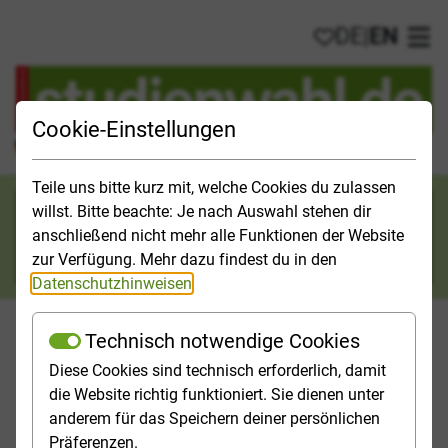
DE
|
EN
My favorites
Ope
Cookie-Einstellungen
Official Study Guide for Germany
Teile uns bitte kurz mit, welche Cookies du zulassen
Search category
willst. Bitte beachte: Je nach Auswahl stehen dir
anschließend nicht mehr alle Funktionen der Website
Search
zur Verfügung. Mehr dazu findest du in den
Datenschutzhinweisen
.
Technisch notwendige Cookies
Diese Cookies sind technisch erforderlich, damit
Studies & Universities
Study Opportunities
Applicatio
die Website richtig funktioniert. Sie dienen unter
anderem für das Speichern deiner persönlichen
Homepage
[Translate to English:] Top-Themen
Präferenzen.