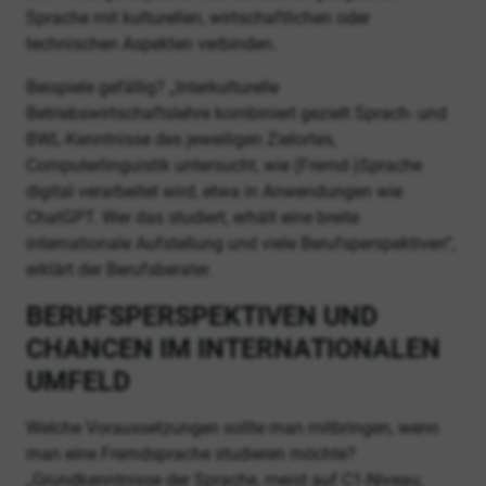
Sprache mit kulturellen, wirtschaftlichen oder
technischen Aspekten verbinden.
Beispiele gefällig? „Interkulturelle
Betriebswirtschaftslehre kombiniert gezielt Sprach- und
BWL-Kenntnisse des jeweiligen Zielortes,
Computerlinguistik untersucht, wie (Fremd-)Sprache
digital verarbeitet wird, etwa in Anwendungen wie
ChatGPT. Wer das studiert, erhält eine breite
internationale Aufstellung und viele Berufsperspektiven“,
erklärt der Berufsberater.
BERUFSPERSPEKTIVEN UND
CHANCEN IM INTERNATIONALEN
UMFELD
Welche Voraussetzungen sollte man mitbringen, wenn
man eine Fremdsprache studieren möchte?
„Grundkenntnisse der Sprache, meist auf C1-Niveau,