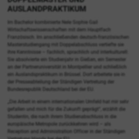
AUSLANDPRAKTIKUM
Im Bachelor kombinierte Nele Sophie Gail
Wirtschaftswissenschaften mit dem Hauptfach
Französisch. Im anschließenden deutsch-französischen
Masterstudiengang mit Doppelabschluss vertiefte sie
ihre Kenntnisse – fachlich, sprachlich und interkulturell:
Sie absolvierte ein Studienjahr in Gießen, ein Semester
an der Partneruniversität in Montpellier und schließlich
ein Auslandspraktikum in Brüssel. Dort arbeitete sie in
der Presseabteilung der Ständigen Vertretung der
Bundesrepublik Deutschland bei der EU.
„Die Arbeit in einem internationalen Umfeld hat mir sehr
gefallen und mich für die Zukunft geprägt“, erzählt die
Studentin, die nach ihrem Studienabschluss in die
europäische Metropole zurückkehren wird – als
Reception and Administration Officer in der Ständigen
Vertretung Irlands bei der EU.