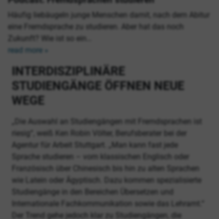
Häufig liebäugeln junge Menschen damit, nach dem Abitur
eine Fremdsprache zu studieren. Aber hat das noch
Zukunft? Wie ist so ein…
read more »
INTERDISZIPLINÄRE
STUDIENGÄNGE ÖFFNEN NEUE
WEGE
„Die Auswahl an Studiengängen mit Fremdsprachen ist
riesig“, weiß Ken Robin Völter, Berufsberater bei der
Agentur für Arbeit Stuttgart. „Man kann fast jede
Sprache studieren – vom klassischen Englisch oder
Französisch über Chinesisch bis hin zu alten Sprachen
wie Latein oder Ägyptisch. Dazu kommen spezialisierte
Studiengänge in den Bereichen Übersetzen und
Internationale Fachkommunikation sowie das Lehramt.“
Der Trend gehe jedoch klar zu Studiengängen, die