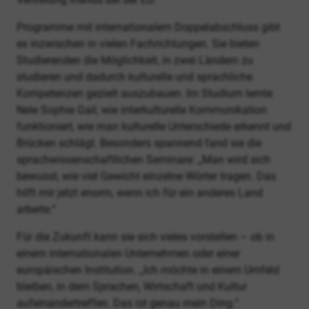
Programme mit internationalem Doppelabschluss gibt
es inzwischen in vielen Fachrichtungen. Sie bieten
Studierenden die Möglichkeit, in zwei Ländern zu
studieren und dadurch kulturelle und sprachliche
Kompetenzen gezielt auszubauen. Im Studium lernte
Nele Sophie Gail, wie interkulturelle Kommunikation
funktioniert, wie man kulturelle Unterschiede erkennt und
Brücken schlägt. Besonders spannend fand sie die
sprachwissenschaftlichen Seminare: „Man wird sich
bewusst, wie viel Gewicht einzelne Wörter tragen. Das
hilft mir jetzt enorm, wenn ich für ein anderes Land
arbeite.“
Für die Zukunft kann sie sich vieles vorstellen – ob in
einem internationalen Unternehmen oder einer
europäischen Institution. „Ich möchte in einem Umfeld
bleiben, in dem Sprachen, Wirtschaft und Kultur
aufeinandertreffen. Das ist genau mein Ding.“