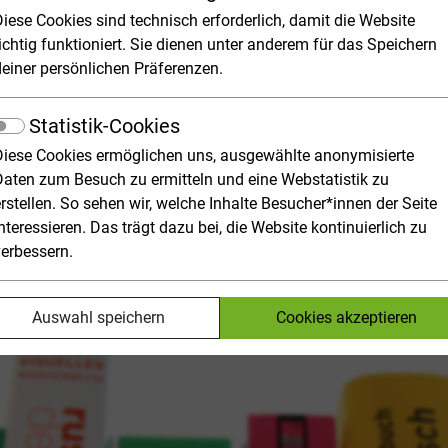
ieren
Diese Cookies sind technisch erforderlich, damit die Website
ichtig funktioniert. Sie dienen unter anderem für das Speichern
deiner persönlichen Präferenzen.
E WELTEN
n seine Kenntnisse im Studium gezielt ausbauen und dabei ne
Statistik-Cookies
echnik trifft. Je nach Fach kann die Sprache dabei ganz unters
Diese Cookies ermöglichen uns, ausgewählte anonymisierte
 Werkzeug in einem anderen Bereich.
Daten zum Besuch zu ermitteln und eine Webstatistik zu
rstellen. So sehen wir, welche Inhalte Besucher*innen der Seite
nteressieren. Das trägt dazu bei, die Website kontinuierlich zu
verbessern.
Auswahl speichern
Cookies akzeptieren