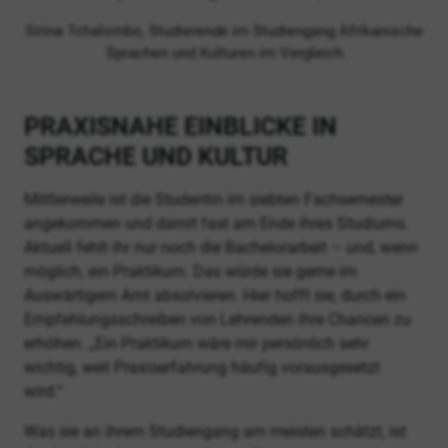
Sirina Tchalombo, Studierende im Studiengang Afrikanische
Sprachen und Kulturen im Vergleich
PRAXISNAHE EINBLICKE IN
SPRACHE UND KULTUR
Mittlerweile ist die Studentin im siebten Fachsemester
angekommen und damit fast am Ende ihres Studiums.
Aktuell fehlt ihr nur noch die Bachelorarbeit – und, wenn
möglich, ein Praktikum. Das würde sie gerne im
Auswärtigem Amt absolvieren. Hier hofft sie, durch ein
Empfehlungsschreiben von Lehrenden ihre Chancen zu
erhöhen. „Ein Praktikum wäre mir persönlich sehr
wichtig, weil Praxiserfahrung häufig vorausgesetzt
wird.“
Was sie an ihrem Studiengang am meisten schätzt, ist