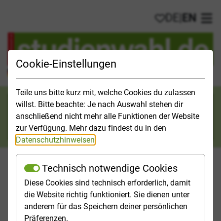
DE
|
EN
My favorites
Ope
Cookie-Einstellungen
Official Study Guide for Germany
Teile uns bitte kurz mit, welche Cookies du zulassen
Search category
willst. Bitte beachte: Je nach Auswahl stehen dir
anschließend nicht mehr alle Funktionen der Website
Search
zur Verfügung. Mehr dazu findest du in den
Datenschutzhinweisen
.
Technisch notwendige Cookies
Diese Cookies sind technisch erforderlich, damit
Studies & Universities
Study Opportunities
Applicatio
die Website richtig funktioniert. Sie dienen unter
anderem für das Speichern deiner persönlichen
Homepage
[Translate to English:] Top-Themen
Präferenzen.