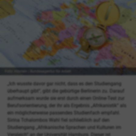
Foto: Hörrlein | Bundesagentur für Arbeit
„Ich wusste davor gar nicht, dass es den Studiengang
überhaupt gibt“, gibt die gebürtige Berlinerin zu. Darauf
aufmerksam wurde sie erst durch einen Online-Test zur
Berufsorientierung, der ihr als Ergebnis „Afrikanistik“ als
ein möglicherweise passendes Studienfach empfahl.
Sirina Tchalombos Wahl fiel schließlich auf den
Studiengang „Afrikanische Sprachen und Kulturen im
Vergleich“ an der Universität Hamburg. Dieser ist