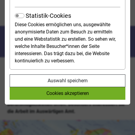
Fremdsprachen studieren
Bachelorstudiengang Afrikanische Sprachen und
Statistik-Cookies
Kulturen im Vergleich
Diese Cookies ermöglichen uns, ausgewählte
anonymisierte Daten zum Besuch zu ermitteln
Studium mit globaler
und eine Webstatistik zu erstellen. So sehen wir,
Perspektive
welche Inhalte Besucher*innen der Seite
interessieren. Das trägt dazu bei, die Website
kontinuierlich zu verbessern.
Sirina Tchalombo (25) studiert im Bachelorstudiengang
„Afrikanische Sprachen und Kulturen im Vergleich“ an
Auswahl speichern
der Universität Hamburg. Mit dem Abschluss stehen ihr
von Forschung über den Unterhaltungs- und
Cookies akzeptieren
Kulturbereich bis hin zur Diplomatie facettenreiche
Berufsmöglichkeiten offen. Besonders interessiert sie
die Arbeit im Auswärtigen Amt.