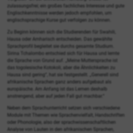
zulassungsfrei; ein großes fachliches Interesse und gute
Englischkenntnisse werden jedoch empfohlen, um
englischsprachige Kurse gut verfolgen zu können.
Zu Beginn können sich die Studierenden für Swahili,
Hausa oder Amharisch entscheiden. Das gewählte
Sprachprofil begleitet sie durchs gesamte Studium.
Sirina Tchalombo entschied sich für Hausa und lernte
die Sprache von Grund auf. „Meine Muttersprache ist
das togolesische Kotokoli, aber die Ähnlichkeiten zu
Hausa sind gering“, hat sie festgestellt. „Generell sind
afrikanische Sprachen ganz anders aufgebaut als
europäische. Am Anfang ist das Lernen deshalb
anstrengend, aber auf jeden Fall gut machbar.“
Neben dem Sprachunterricht setzen sich verschiedene
Module mit Themen wie Sprachenvielfalt, Handschriften
oder Phonologie, also der sprachwissenschaftlichen
Analyse von Lauten in den afrikanischen Sprachen,