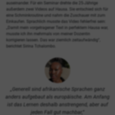
auseinander. Für ein Seminar drehte die 25-Jährige
außerdem zwei Videos auf Hausa. Sie entschied sich für
eine Schminkroutine und nahm die Zuschauer mit zum
Einkaufen. Sprachlich musste das Video fehlerfrei sein:
„Damit mein vorgetragener Text in perfektem Hausa war,
musste ich ihn mehrmals von meiner Dozentin
korrigieren lassen. Das war ziemlich zeitaufwändig“,
berichtet Sirina Tchalombo.
Generell sind afrikanische Sprachen ganz
anders aufgebaut als europäische. Am Anfang
ist das Lernen deshalb anstrengend, aber auf
jeden Fall gut machbar,