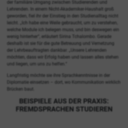
der familiäre Umgang zwischen Studierenden und
Lehrenden. In einem Nicht-Akademiker-Haushalt groß
geworden, fiel ihr der Einstieg in den Studienalltag nicht
leicht. „Ich habe eine Weile gebraucht, um zu verstehen,
welche Module ich belegen muss, und bin deswegen ein
wenig hinterher“, erläutert Sirina Tchalombo. Gerade
deshalb ist sie für die gute Betreuung und Vernetzung
der Lehrbeauftragten dankbar. „Unsere Lehrenden
möchten, dass wir Erfolg haben und lassen alles stehen
und liegen, um uns zu helfen.“
Langfristig möchte sie ihre Sprachkenntnisse in der
Diplomatie einsetzen – dort, wo Kommunikation wirklich
Brücken baut.
BEISPIELE AUS DER PRAXIS:
FREMDSPRACHEN STUDIEREN