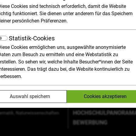
cht gefunden werden.
Diese Cookies sind technisch erforderlich, damit die Website
ichtig funktioniert. Sie dienen unter anderem für das Speichern
deiner persönlichen Präferenzen.
Hochschultypen im Überblick
Medizin,
Statistik-Cookies
ienabschlüsse und -
Gesundheitswissenschaften,
isation
Psychologie, Sport
Diese Cookies ermöglichen uns, ausgewählte anonymisierte
ndere Studienformen
Wirtschaftswissenschaften
Daten zum Besuch zu ermitteln und eine Webstatistik zu
ieren im Ausland
Rechts- und Sozialwissenschaf
rstellen. So sehen wir, welche Inhalte Besucher*innen der Seite
 für den Studienstart
Erziehungs-,
nteressieren. Das trägt dazu bei, die Website kontinuierlich zu
schul-ABC
Bildungswissenschaften
verbessern.
Sprach- und Kulturwissenschaf
DIENFELDER
Kunst, Musik studieren
-, Forst- und
Lehrämter
Auswahl speichern
Cookies akzeptieren
hrungswissenschaften
Öffentliche Verwaltung
nieurwissenschaften
HOCHSCHULPANORAM
ematik, Naturwissenschaften
BEWERBUNG