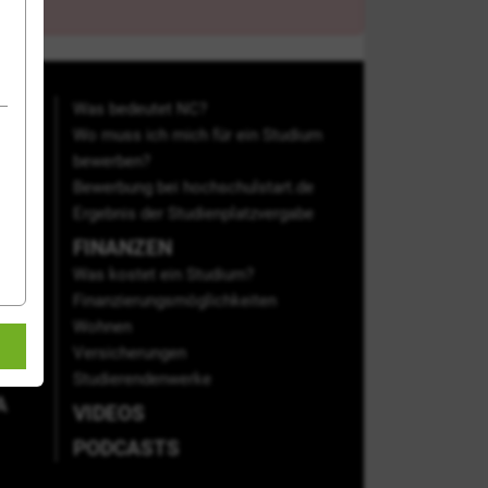
Was bedeutet NC?
Wo muss ich mich für ein Studium
bewerben?
Bewerbung bei hochschulstart.de
ten
Ergebnis der Studienplatzvergabe
FINANZEN
Was kostet ein Studium?
ten
Finanzierungsmöglichkeiten
Wohnen
Versicherungen
Studierendenwerke
A
VIDEOS
PODCASTS