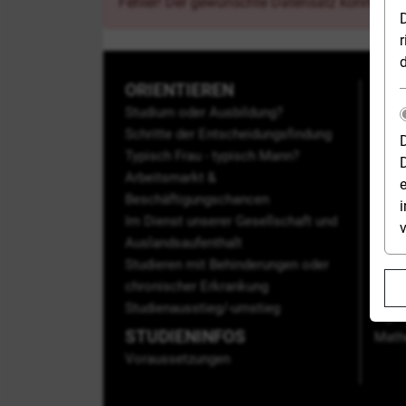
Fehler! Der gewünschte Datensatz konnte ni
r
ORIENTIEREN
Die 
Studium oder Ausbildung?
Stud
Schritte der Entscheidungsfindung
organ
Typisch Frau - typisch Mann?
Beso
Arbeitsmarkt &
Stud
e
Beschäftigungschancen
Tipps
i
Im Dienst unserer Gesellschaft und
Hoch
Auslandsaufenthalt
STU
Studieren mit Behinderungen oder
Agrar
chronischer Erkrankung
Ernä
Studienausstieg/-umstieg
Inge
STUDIENINFOS
Math
Voraussetzungen