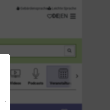
Gebärdensprache
Leichte Sprache
DE
|
EN
Meine Favoriten
Hauptmenü öffnen
Suchen
en
Videos
Podcasts
Veranstaltungen
n