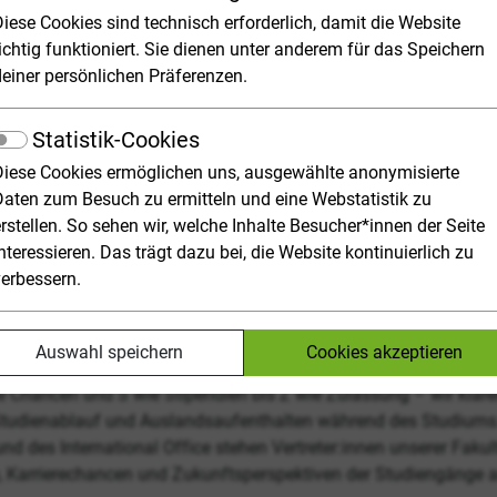
tag
Diese Cookies sind technisch erforderlich, damit die Website
ichtig funktioniert. Sie dienen unter anderem für das Speichern
deiner persönlichen Präferenzen.
Externer Link zur Webseite
Webseite:
08:00
Statistik-Cookies
Uhrzeit:
14.01.2027
Diese Cookies ermöglichen uns, ausgewählte anonymisierte
Datum:
Daten zum Besuch zu ermitteln und eine Webstatistik zu
rstellen. So sehen wir, welche Inhalte Besucher*innen der Seite
TERE ANGABEN:
nteressieren. Das trägt dazu bei, die Website kontinuierlich zu
verbessern.
Welches Studienangebot ist das richtige für mich? Was macht 
n und Studieren in einer Hochschulstadt wie Mittweida vorstellen
s in Mittweida.
Auswahl speichern
Cookies akzeptieren
 Chancen und S wie Stipendien bis Z wie Zulassung – wir klär
tudienablauf und Auslandsaufenthalten während des Studiums.
d des International Office stehen Vertreter:innen unserer Fak
e, Karrierechancen und Zukunftsperspektiven der Studiengänge 