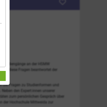
Zur Favoritenliste hinzufüge
die Studiengänge an der HSMW
? All diese Fragen beantwortet der
en die Fragen zu Studienformen und
 Neben den Expert:innen unserer
ultäten zum persönlichen Gespräch über
an der Hochschule Mittweida zur