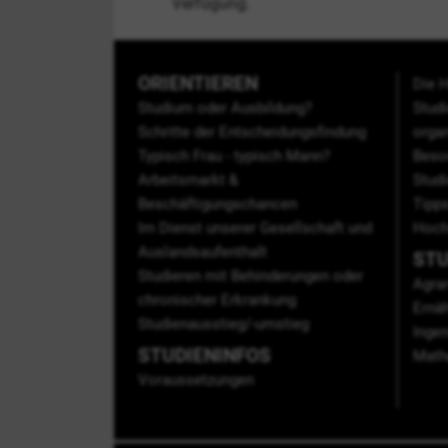
Verfügung.
ORIENTIEREN
Die 
Studium oder Ausbildung?
Stud
Schritte der Entscheidungsfindung
organ
Typisch Frau - typisch Mann?
Beso
Arbeitsmarkt &
Stud
Beschäftigungschancen
Tipps
Im Dienst unserer Gesellschaft und
Hoch
Auslandsaufenthalt
STU
Studieren mit Behinderungen oder
Agrar
chronischer Erkrankung
Ernä
Studienausstieg/-umstieg
Inge
STUDIENINFOS
Math
Voraussetzungen