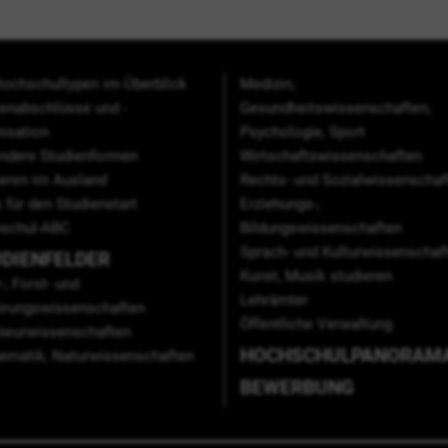
Hochschultypen im Überblick
Medizin,
ienabschlüsse und -
Gesundheitswissenschaften,
isation
Psychologie, Sport
ndere Studienformen
Wirtschaftswissenschaften
ieren im Ausland
Rechts- und Sozialwissenschaf
 für den Studienstart
Erziehungs-,
schul-ABC
Bildungswissenschaften
Sprach- und Kulturwissenschaf
DIENFELDER
Kunst, Musik studieren
-, Forst- und
Lehrämter
hrungswissenschaften
Öffentliche Verwaltung
nieurwissenschaften
HOCHSCHULPANORAM
ematik, Naturwissenschaften
BEWERBUNG