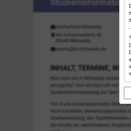
Studieninformations
r
Hochschule Mittweida
Veranstalter:
Am Schwanenteich 4b
Adresse:
09648 Mittweida
events@hs-mittweida.de
E-Mail:
e
INHALT, TERMINE, WEI
i
Was kann ich in Mittweida studieren? 
einzigartig? Und wie kann ich mir Lebe
Studieninformationstag auf dem Campu
Von A wie Auslandssemester über C wie
Hochschularten, Bewerbungsprozess, S
Studienberatung, des Studentenwerks un
die Inhalte der verschiedenen Angebot