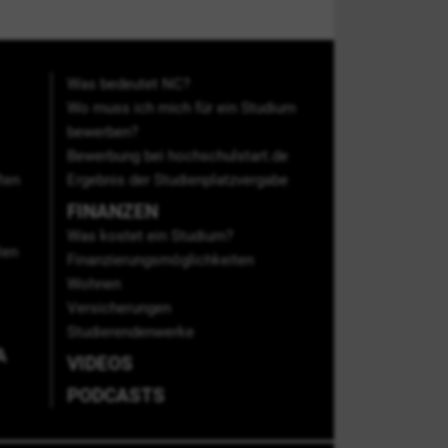
Was bedeutet NC?
Wo muss ich mich für ein Studium
bewerben?
Bewerbung bei hochschulstart.de
ten
Ergebnis der Studienplatzvergabe
FINANZEN
Was kostet ein Studium?
ten
Finanzierungsmöglichkeiten
Wohnen
Versicherungen
Studierendenwerke
A
VIDEOS
PODCASTS