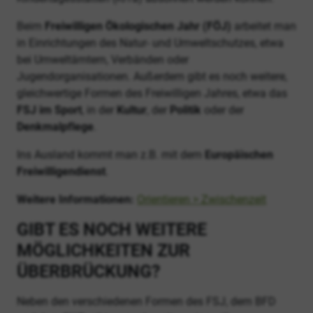
Beim
Freiwilligen Ökologischen Jahr (FÖJ)
arbeitet man
in Einrichtungen des Natur- und Umweltschutzes, etwa
bei Umweltämtern, Verbänden oder
Jugendorganisationen. Außerdem gibt es noch weitere,
gleichwertige Formen des Freiwilligen Jahres, etwa das
FSJ im Sport
, in der
Kultur
, der
Politik
oder der
Denkmalpflege
.
Ins Ausland kommt man z.B. mit dem
Europäischen
Freiwilligendienst
.
Weitere Informationen:
Orientieren > Zwischenzeit
GIBT ES NOCH WEITERE
MÖGLICHKEITEN ZUR
ÜBERBRÜCKUNG?
Neben den verschiedenen Formen des FSJ, dem BFD