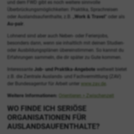
und dem FWD gibt es noch weitere sinnvolle
Überbrückungsmöglichkeiten: Praktika, Sprachreisen
oder Auslandsaufenthalte, z.B. „
Work & Travel
“ oder als
Au-pair
.
Lohnend sind aber auch Neben- oder Ferienjobs,
besonders dann, wenn sie inhaltlich mit deinen Studien-
oder Ausbildungsplänen übereinstimmen. So kannst du
Erfahrungen sammeln, die dir später zu Gute kommen.
Interessante
Job- und Praktika-Angebote
weltweit bietet
z.B. die Zentrale Auslands- und Fachvermittlung (ZAV)
der Bundesagentur für Arbeit unter
www.zav.de
.
Weitere Informationen:
Orientieren > Zwischenzeit
WO FINDE ICH SERIÖSE
ORGANISATIONEN FÜR
AUSLANDSAUFENTHALTE?