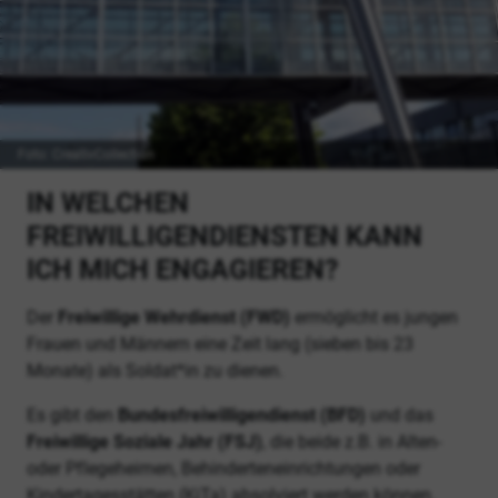
Foto: CreativCollection
IN WELCHEN
FREIWILLIGENDIENSTEN KANN
ICH MICH ENGAGIEREN?
Der
Freiwillige Wehrdienst (FWD)
ermöglicht es jungen
Frauen und Männern eine Zeit lang (sieben bis 23
Monate) als Soldat*in zu dienen.
Es gibt den
Bundesfreiwilligendienst (BFD)
und das
Freiwillige Soziale Jahr (FSJ)
, die beide z.B. in Alten-
oder Pflegeheimen, Behinderteneinrichtungen oder
Kindertagesstätten (KiTa) absolviert werden können.