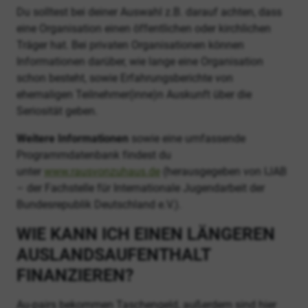
Du solltest bei deiner Auswahl z.B. darauf achten, dass
eine Organisation einen öffentlichen oder kirchlichen
Träger hat. Bei privaten Organisationen können
Informationen darüber, wie lange eine Organisation
schon besteht, sowie Erfahrungsberichte von
ehemaligen Teilnehmer(inne)n Auskunft über die
Seriosität geben.
Weitere Informationen
sowie eine umfassende
Programmdatenbank findest du
unter
www.rausvonzuhaus.de
(herausgegeben von IJAB
– der Fachstelle für Internationale Jugendarbeit der
Bundesrepublik Deutschland e.V.).
WIE KANN ICH EINEN LÄNGEREN
AUSLANDSAUFENTHALT
FINANZIEREN?
Au-pairs bekommen Taschengeld, außerdem sind hier