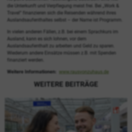
die Unterkunft und Verpflegung meist frei. Bei „Work &
Travel“ finanzieren sich die Reisenden während ihres
Auslandsaufenthaltes selbst – der Name ist Programm.
In vielen anderen Fällen, z.B. bei einem Sprachkurs im
Ausland, kann es sich lohnen, vor dem
Auslandsaufenthalt zu arbeiten und Geld zu sparen.
Wiederum andere Einsätze müssen z.B. mit Spenden
finanziert werden.
Weitere Informationen:
www.rausvonzuhaus.de
WEITERE BEITRÄGE