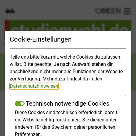
DE
|
EN
Gebärdensprache
Leichte Sprache
Meine Favorit
Hau
Cookie-Einstellungen
Der offizielle Studienführer für Deutschland
Teile uns bitte kurz mit, welche Cookies du zulassen
Suchkategorie
willst. Bitte beachte: Je nach Auswahl stehen dir
anschließend nicht mehr alle Funktionen der Website
Suche
zur Verfügung. Mehr dazu findest du in den
Datenschutzhinweisen
.
Technisch notwendige Cookies
Diese Cookies sind technisch erforderlich, damit
Orientieren
Studieninfos
Studienfelder
Hochschulp
die Website richtig funktioniert. Sie dienen unter
anderem für das Speichern deiner persönlichen
Startseite
FAQ
Präferenzen.