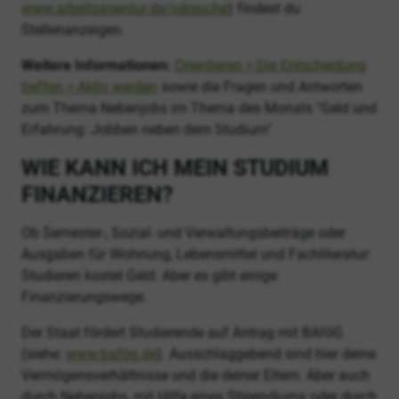
www.arbeitsagentur.de/jobsuche
) findest du
Stellenanzeigen.
Weitere Informationen:
Orientieren > Die Entscheidung
treffen > Aktiv werden
sowie die Fragen und Antworten
zum Thema Nebenjobs im Thema des Monats "Geld und
Erfahrung: Jobben neben dem Studium"
WIE KANN ICH MEIN STUDIUM
FINANZIEREN?
Ob Semester-, Sozial- und Verwaltungsbeiträge oder
Ausgaben für Wohnung, Lebensmittel und Fachliteratur:
Studieren kostet Geld. Aber es gibt einige
Finanzierungswege.
Der Staat fördert Studierende auf Antrag mit BAföG
(siehe:
www.bafög.de
). Ausschlaggebend sind hier deine
Vermögensverhältnisse und die deiner Eltern. Aber auch
durch Nebenjobs, mit Hilfe eines Stipendiums oder durch