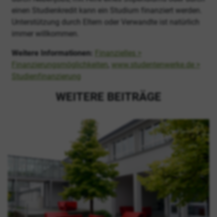
einen Studienkredit kann ein Studium finanziert werden.
Unterstützung durch Eltern oder Verwandte ist natürlich
immer willkommen.
Weitere Informationen:
Finanzielles >
Finanzierungsmöglichkeiten
,
www.studentenwerke.de >
Studienfinanzierung
WEITERE BEITRÄGE