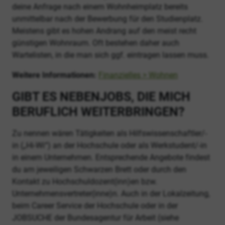
deine Anfrage nach einem Wohnheimplatz bereits
unmittelbar nach der Bewerbung für den Studienplatz.
Meistens gibt es hohen Andrang auf den meist recht
günstigen Wohnraum. Oft bestehen daher auch
Wartelisten, in die man sich ggf. eintragen lassen muss.
Weitere Informationen:
Finanzielles > Wohnen
GIBT ES NEBENJOBS, DIE MICH
BERUFLICH WEITERBRINGEN?
Zu nennen wären Tätigkeiten als Hilfswissenschaftler/-
in („Hi-Wi“) an der Hochschule oder als Werkstudent/-in
in einem Unternehmen. Entsprechende Angebote findest
du am jeweiligen Schwarzen Brett oder durch den
Kontakt zu Hochschuldozent(inn)en bzw.
Unternehmensvertreter(inne)n. Auch in der Lokalzeitung,
beim Career Service der Hochschule oder in der
JOBSUCHE der Bundesagentur für Arbeit (siehe