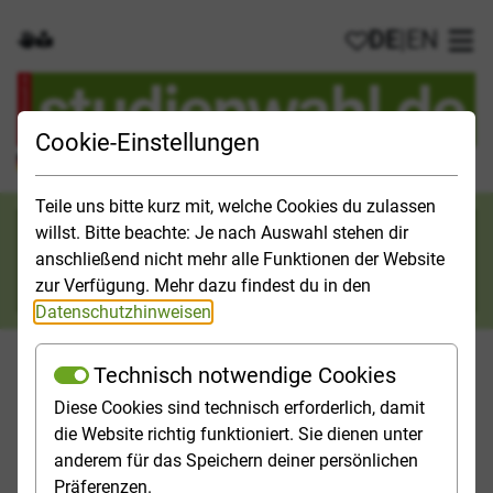
DE
|
EN
Gebärdensprache
Leichte Sprache
Meine Favorit
Hau
Cookie-Einstellungen
Der offizielle Studienführer für Deutschland
Teile uns bitte kurz mit, welche Cookies du zulassen
Suchkategorie
willst. Bitte beachte: Je nach Auswahl stehen dir
anschließend nicht mehr alle Funktionen der Website
Suche
zur Verfügung. Mehr dazu findest du in den
Datenschutzhinweisen
.
Technisch notwendige Cookies
Diese Cookies sind technisch erforderlich, damit
Orientieren
Studieninfos
Studienfelder
Hochschulp
die Website richtig funktioniert. Sie dienen unter
anderem für das Speichern deiner persönlichen
Startseite
FAQ
Leben und Wohnen
Präferenzen.