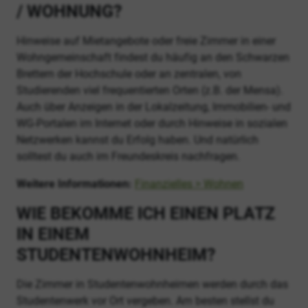
/ WOHNUNG?
Hinweise auf Mietangebote oder freie Zimmer in einer
Wohngemeinschaft findest du häufig an den Schwarzen
Brettern der Hochschule oder an zentralen, von
Studierenden viel frequentierten Orten (z.B. der Mensa).
Auch über Anzeigen in der Lokalzeitung, Immobilien- und
WG-Portalen im Internet oder durch Hinweise in sozialen
Netzwerken kannst du Erfolg haben. Und natürlich
solltest du auch im Freundeskreis nachfragen.
Weitere Informationen:
Finanzielles > Wohnen
WIE BEKOMME ICH EINEN PLATZ
IN EINEM
STUDENTENWOHNHEIM?
Die Zimmer in Studentenwohnheimen werden durch das
Studentenwerk vor Ort vergeben. Am besten stellst du