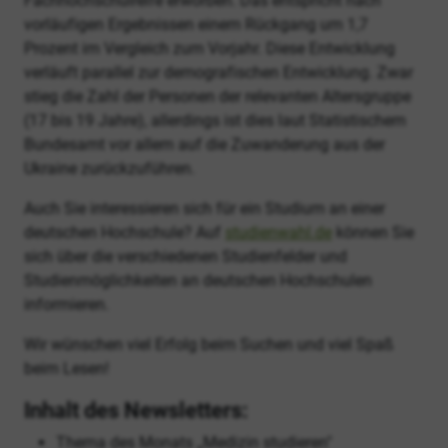
Fachhochschulreife erworben. Das entspricht nach
vorläufigen Ergebnissen einem Rückgang um 1,7
Prozent im Vergleich zum Vorjahr. Diese Entwicklung
verläuft parallel zur demografischen Entwicklung. Zwar
stieg die Zahl der Personen der relevanten Altersgruppe
(17 bis 19 Jahre), allerdings ist dies laut Statistischem
Bundesamt vor allem auf die Zuwanderung aus der
Ukraine zurückzuführen.
Auch Sie interessieren sich für ein Studium an einer
deutschen Hochschule? Auf
studienwahl.de
können Sie
sich über die verschiedenen Studienfelder und
Studienmöglichkeiten an deutschen Hochschulen
informieren.
Wir wünschen viel Erfolg beim Suchen und viel Spaß
beim Lesen!
Inhalt des Newsletters:
Thema des Monats „Medizin studieren"