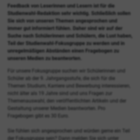
Feedback von Leserinnen und Lesern ist für die
Studienwahl-Redaktion sehr wichtig. Schließlich sollen
Sie sich von unseren Themen angesprochen und
immer gut informiert fühlen. Daher sind wir auf der
Suche nach Schülerinnen und Schülern, die Lust haben,
Teil der Studienwahl-Fokusgruppe zu werden und in
unregelmäßigen Abständen einen Fragebogen zu
unseren Medien zu beantworten.
Für unsere Fokusgruppe suchen wir Schülerinnen und
Schüler ab der 9. Jahrgangsstufe, die sich für die
Themen Studium, Karriere und Bewerbung interessieren,
nicht älter als 19 Jahre sind und uns Fragen zur
Themenauswahl, den veröffentlichten Artikeln und der
Gestaltung unserer Medien beantworten. Pro
Fragebogen gibt es 30 Euro.
Sie fühlen sich angesprochen und würden gerne ein Teil
der Fokusgruppe sein? Dann melden Sie sich unter