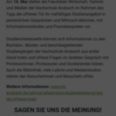
Am
10. Mai
stellen die Fakultäten Wirtschaft, Technik
und Medien der Hochschule Ansbach im Rahmen des
Tags der offenen Tür ihr vielfältiges Studienangebot in
persönlichen Gesprächen und Mitmach-Aktionen, mit
Informationsständen und Praxisbeispielen vor.
Studieninteressierte können sich Informationen zu den
Bachelor-, Master- und berufsbegleitenden
Studiengängen der Hochschule Ansbach aus erster
Hand holen und offene Fragen im direkten Gespräch mit
Professorinnen, Professoren und Studierenden klären.
Auch die Bibliothek, viele Labore und Medienstudios
stehen den Besucherinnen und Besuchern offen.
Weitere Informationen:
www.hs-
ansbach.de/service/allgemeine-studienberatung/tag-
der-offenen-tuer/
SAGEN SIE UNS DIE MEINUNG!