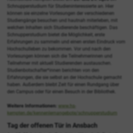
Schnupperstudium für Studieninteressierte an. Hier
können sie einzelne Vorlesungen der verschiedenen
Studiengänge besuchen und hautnah miterleben, mit
welchen Inhalten sich Studierende beschäftigen. Das
Schnupperstudium bietet die Möglichkeit, erste
Erfahrungen zu sammeln und einen ersten Eindruck vom
Hochschulleben zu bekommen. Vor und nach den
Vorlesungen können sich die Teilnehmerinnen und
Teilnehmer mit aktuell Studierenden austauschen.
Studienbotschafter*innen berichten von den
Erfahrungen, die sie selbst an der Hochschule gemacht
haben. Außerdem bleibt Zeit für einen Rundgang über
den Campus oder für einen Besuch in der Bibliothek.
Weitere Informationen:
www.hs-
kempten.de/kennenlernangebote/schnupperstudium
Tag der offenen Tür in Ansbach