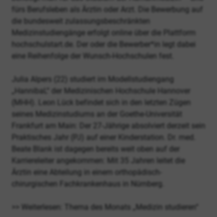
fürs Berufsleben als Ärztin oder Arzt. Die Bewerbung auf
die bundesweit zulassungsbeschränkten
Medizinstudiengänge erfolgt online über die Plattform
hochschulstart.de. Der oder die Bewerber*in legt dabei
eine Reihenfolge der Wunsch-Hochschulen fest.
Julia Alpers (22) studiert im Modellstudiengang
„HannibaL“ der Medizinischen Hochschule Hannover
(MHH). Leon Lück befindet sich in den letzten Zügen
seines Medizinstudiums an der Goethe-Universität
Frankfurt am Main: Der 27-Jährige absolviert derzeit sein
Praktisches Jahr (PJ) auf einer Kinderstation. Dr. med.
Beate Blank ist dagegen bereits weit oben auf der
Karriereleiter angekommen: Mit 35 Jahren leitet die
Ärztin eine Abteilung in einem orthopädisch-
chirurgischen Fachkrankenhaus in Nürnberg.
>> Weiterlesen: Thema des Monats „Medizin studieren“