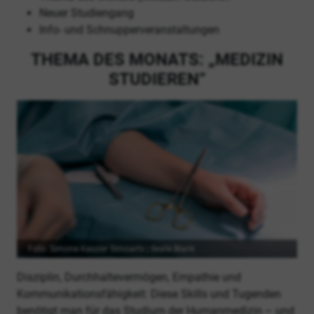
Neuer Studiengang
Info- und Schnupperveranstaltungen
THEMA DES MONATS: „MEDIZIN
STUDIEREN“
Foto: Simone Kessler Simoarts | Beate Blank
Disziplin, Durchhaltevermögen, Empathie und
Kommunikationsfähigkeit: Diese Skills und Tugenden
benötigt man für das Studium der Humanmedizin – und