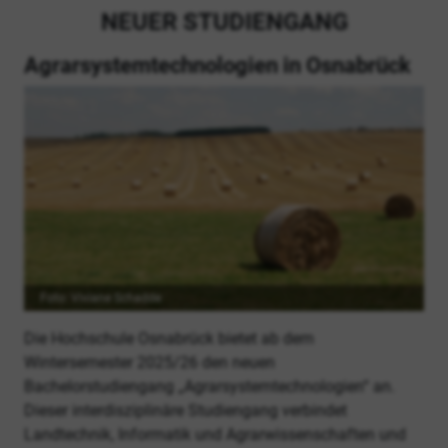
NEUER STUDIENGANG
Agrarsystemtechnologien in Osnabrück
Foto: Viviane Schadde
Die Hochschule Osnabrück bietet ab dem
Wintersemester 2025/26 den neuen
Bachelorstudiengang „Agrarsystemtechnologien“ an.
Dieser interdisziplinäre Studiengang verbindet
Landtechnik, Informatik und Agrarwissenschaften und