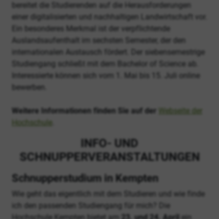
bereitet die Studierenden auf die Herausforderungen
einer digitalisierten und nachhaltigen Landwirtschaft vor.
Ein besonderes Merkmal ist der verpflichtende
Auslandsaufenthalt im sechsten Semester, der den
internationalen Austausch fördert. Der siebensemestrige
Studiengang schließt mit dem Bachelor of Science ab.
Interessierte können sich vom 1. Mai bis 15. Juli online
bewerben.
Weitere Informationen finden Sie auf der
Webseite der
Hochschule
.
INFO- UND
SCHNUPPERVERANSTALTUNGEN
Schnupperstudium in Kempten
Wie geht das eigentlich mit dem Studieren und wie finde
ich den passenden Studiengang für mich? Die
Hochschule Kempten bietet am
23. und 24. April
ein