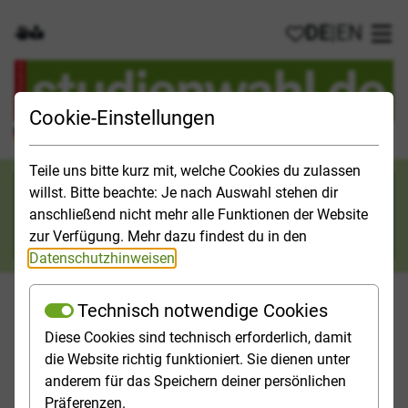
DE
|
EN
Gebärdensprache
Leichte Sprache
Meine Favorit
Hau
Cookie-Einstellungen
Der offizielle Studienführer für Deutschland
Teile uns bitte kurz mit, welche Cookies du zulassen
Suchkategorie
willst. Bitte beachte: Je nach Auswahl stehen dir
anschließend nicht mehr alle Funktionen der Website
Suche
zur Verfügung. Mehr dazu findest du in den
Datenschutzhinweisen
.
Technisch notwendige Cookies
Diese Cookies sind technisch erforderlich, damit
Orientieren
Studieninfos
Studienfelder
Hochschulp
die Website richtig funktioniert. Sie dienen unter
anderem für das Speichern deiner persönlichen
Startseite
News
2025 Nr. 04
Präferenzen.