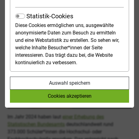
LIEBE LESERIN, LIEBER LESER,
Zahl der Studienberechtigten 
Statistik-Cookies
die Zahl der Studienberechtigten in Deutschland ist
Diese Cookies ermöglichen uns, ausgewählte
zum dritten Mal in Folge gesunken.
anonymisierte Daten zum Besuch zu ermitteln
und eine Webstatistik zu erstellen. So sehen wir,
welche Inhalte Besucher*innen der Seite
interessieren. Das trägt dazu bei, die Website
kontinuierlich zu verbessern.
Auswahl speichern
Cookies akzeptieren
Foto: Marie Demme
Im Jahr 2024 haben laut
einer Erhebung des
Statistischen Bundesamts
deutschlandweit rund
373.000 Schüler*innen die Hochschul- oder