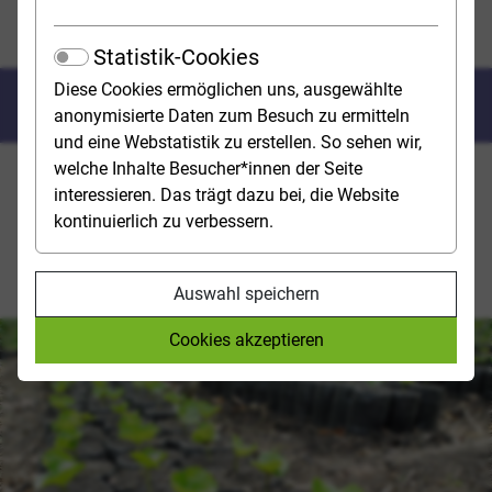
Agrar-, Forst- und Ernährungswissenschaften
Garten-, Landschaftsbau
Statistik-Cookies
Diese Cookies ermöglichen uns, ausgewählte
Garten-, Land­schafts­bau
anonymisierte Daten zum Besuch zu ermitteln
und eine Webstatistik zu erstellen. So sehen wir,
welche Inhalte Besucher*innen der Seite
Der Garten- und Landschaftsbau befasst sich mit der
interessieren. Das trägt dazu bei, die Website
möglichst umweltschonenden Produktion und
kontinuierlich zu verbessern.
Züchtung von Pflanzen, die der menschlichen
Ernährung, der Verbesserung oder Verschönerung der
Umwelt dienen.
Auswahl speichern
Cookies akzeptieren