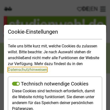
DE
|
EN
Gebärdensprache
Leichte Sprache
Meine Favorit
Hau
Cookie-Einstellungen
Der offizielle Studienführer für Deutschland
Teile uns bitte kurz mit, welche Cookies du zulassen
Suchkategorie
willst. Bitte beachte: Je nach Auswahl stehen dir
anschließend nicht mehr alle Funktionen der Website
Suche
zur Verfügung. Mehr dazu findest du in den
Datenschutzhinweisen
.
Technisch notwendige Cookies
Diese Cookies sind technisch erforderlich, damit
Orientieren
Studieninfos
Studienfelder
Hochschulp
die Website richtig funktioniert. Sie dienen unter
anderem für das Speichern deiner persönlichen
Startseite
Studienfelder
Präferenzen.