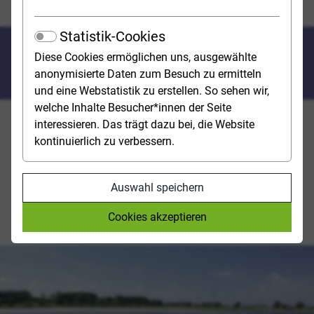
Energietechnik, Energiemanagement
Statistik-Cookies
Energie­technik, Energie­
Diese Cookies ermöglichen uns, ausgewählte
management
anonymisierte Daten zum Besuch zu ermitteln
und eine Webstatistik zu erstellen. So sehen wir,
welche Inhalte Besucher*innen der Seite
interessieren. Das trägt dazu bei, die Website
Die Energieerzeugung aus erneuerbaren Ressourcen
kontinuierlich zu verbessern.
hat im Zuge der Energiewende enorm an Bedeutung
gewonnen und bestimmt heute maßgeblich dieses
Studienfeld. Ingenieur*innen der Energietechnik
Auswahl speichern
forschen aber auch an innovativen Lösungen zur
Energiespeicherung und -verteilung, um nachhaltig
Cookies akzeptieren
gewonnene Energie langfristig nutzbar zu machen.