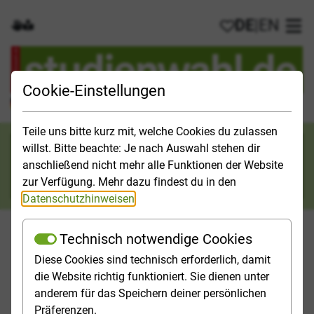
DE
|
EN
Gebärdensprache
Leichte Sprache
Meine Favorit
Hau
Cookie-Einstellungen
Der offizielle Studienführer für Deutschland
Teile uns bitte kurz mit, welche Cookies du zulassen
Suchkategorie
willst. Bitte beachte: Je nach Auswahl stehen dir
anschließend nicht mehr alle Funktionen der Website
Suche
zur Verfügung. Mehr dazu findest du in den
Datenschutzhinweisen
.
Technisch notwendige Cookies
Diese Cookies sind technisch erforderlich, damit
Orientieren
Studieninfos
Studienfelder
Hochschulp
die Website richtig funktioniert. Sie dienen unter
anderem für das Speichern deiner persönlichen
Startseite
Studienfelder
Ingenieurwissenschaften
Präferenzen.