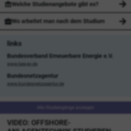
Welche Studienangebote gibt es?
Wo arbeitet man nach dem Studium
links
Bundesverband Erneuerbare Energie e.V.
www.bee-ev.de
Bundesnetzagentur
www.bundesnetzagentur.de
Alle Studiengänge anzeigen
VIDEO: OFFSHORE-