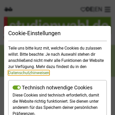
DE
|
EN
Gebärdensprache
Leichte Sprache
Meine Favorit
Hau
Cookie-Einstellungen
Der offizielle Studienführer für Deutschland
Teile uns bitte kurz mit, welche Cookies du zulassen
Suchkategorie
willst. Bitte beachte: Je nach Auswahl stehen dir
anschließend nicht mehr alle Funktionen der Website
Suche
zur Verfügung. Mehr dazu findest du in den
Datenschutzhinweisen
.
Technisch notwendige Cookies
Diese Cookies sind technisch erforderlich, damit
Orientieren
Studieninfos
Studienfelder
Hochschulp
die Website richtig funktioniert. Sie dienen unter
anderem für das Speichern deiner persönlichen
Startseite
Studienfelder
Ingenieurwissenschaften
Präferenzen.