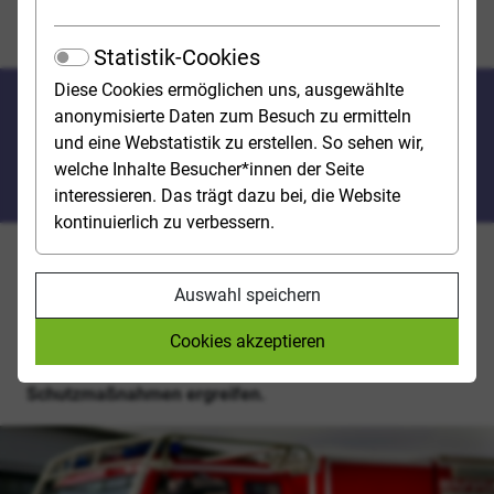
Sicherheit und Gefahrenabwehr,
Rettungsingenieurwesen
Statistik-Cookies
Diese Cookies ermöglichen uns, ausgewählte
Sicher­heit und Gefahren­
anonymisierte Daten zum Besuch zu ermitteln
abwehr, Rettungs­ingenieur­
und eine Webstatistik zu erstellen. So sehen wir,
welche Inhalte Besucher*innen der Seite
wesen
interessieren. Das trägt dazu bei, die Website
kontinuierlich zu verbessern.
Erdbeben, Hochwasser, Brände, Brückeneinstürze,
Chemieunfälle: In unserer Welt kommt es immer
Auswahl speichern
wieder zu Katastrophen. In solchen Situationen braucht
Cookies akzeptieren
man Expert*innen, die einen kühlen Kopf bewahren,
das Krisenmanagement übernehmen und geeignete
Schutzmaßnahmen ergreifen.