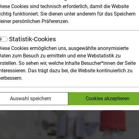
Diese Cookies sind technisch erforderlich, damit die Website
ichtig funktioniert. Sie dienen unter anderem für das Speichern
deiner persönlichen Präferenzen.
n fertiges Produkt? Wir wird aus Erz Eisen? Wie aus Baumwolle
tigt sich die Verfahrenstechnik. Dabei werden Stoffe durch c
Statistik-Cookies
Diese Cookies ermöglichen uns, ausgewählte anonymisierte
Daten zum Besuch zu ermitteln und eine Webstatistik zu
rstellen. So sehen wir, welche Inhalte Besucher*innen der Seite
nteressieren. Das trägt dazu bei, die Website kontinuierlich zu
verbessern.
Auswahl speichern
Cookies akzeptieren