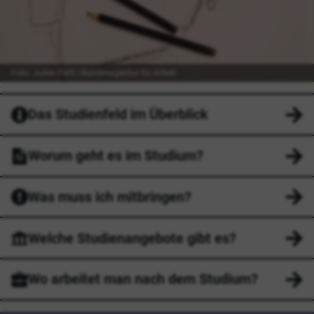
Foto: Julien Fertl | Bundesagentur für Arbeit
Das Studienfeld im Überblick
Worum geht es im Studium?
Was muss ich mitbringen?
Welche Studienangebote gibt es?
Wo arbeitet man nach dem Studium?