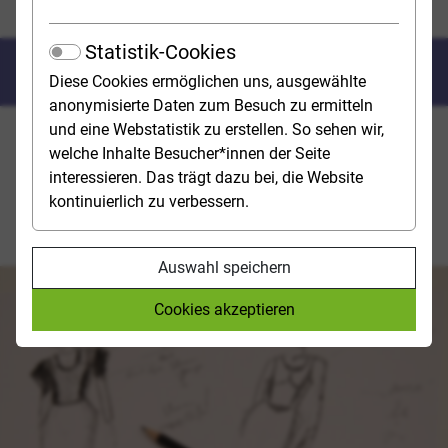
Gestaltung, Design
Statistik-Cookies
Gestaltung, Design
Diese Cookies ermöglichen uns, ausgewählte
anonymisierte Daten zum Besuch zu ermitteln
und eine Webstatistik zu erstellen. So sehen wir,
Gutes Design ist in vielen Branchen gefragt.
welche Inhalte Besucher*innen der Seite
Entsprechend vielfältige Studienmöglichkeiten gibt es:
interessieren. Das trägt dazu bei, die Website
Audio-, Kommunikations-, Medien-, Produkt- oder
kontinuierlich zu verbessern.
Gamedesign sowie Textil- und Schmuckdesign stehen
zur Wahl.
Auswahl speichern
Cookies akzeptieren