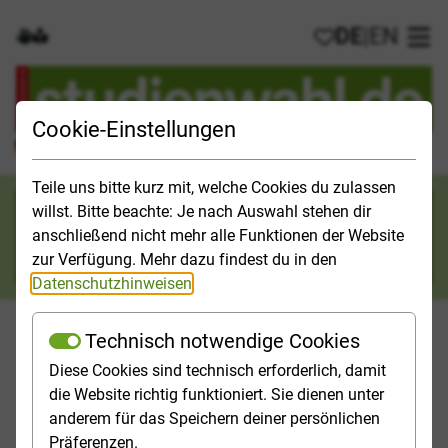
DE
|
EN
Gebärdensprache
Leichte Sprache
Meine Favorit
Hau
Cookie-Einstellungen
Der offizielle Studienführer für Deutschland
Teile uns bitte kurz mit, welche Cookies du zulassen
Suchkategorie
willst. Bitte beachte: Je nach Auswahl stehen dir
anschließend nicht mehr alle Funktionen der Website
Suche
zur Verfügung. Mehr dazu findest du in den
Datenschutzhinweisen
.
Technisch notwendige Cookies
Diese Cookies sind technisch erforderlich, damit
Orientieren
Studieninfos
Studienfelder
Hochschulp
die Website richtig funktioniert. Sie dienen unter
anderem für das Speichern deiner persönlichen
Startseite
Studienfelder
Kunst, Musik studieren
Präferenzen.