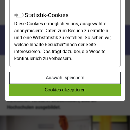
Medizin, Gesundheitswissenschaften, Psychologie,
Sport
Statistik-Cookies
Pflegepraxis, -management, -pädagogik
Diese Cookies ermöglichen uns, ausgewählte
anonymisierte Daten zum Besuch zu ermitteln
Pflegepraxis, -management, -
und eine Webstatistik zu erstellen. So sehen wir,
pädagogik
welche Inhalte Besucher*innen der Seite
interessieren. Das trägt dazu bei, die Website
kontinuierlich zu verbessern.
Die Pflege spielt eine Schlüsselrolle im
Gesundheitswesen – nicht zuletzt aufgrund des
Auswahl speichern
demografischen Wandels: Es gibt immer mehr
Menschen, die auf Pflege angewiesen sind. Um die
Cookies akzeptieren
Qualität der Pflege zu steigern, werden Pflegeberufe
inzwischen verstärkt akademisiert, also an
Hochschulen ausgebildet.