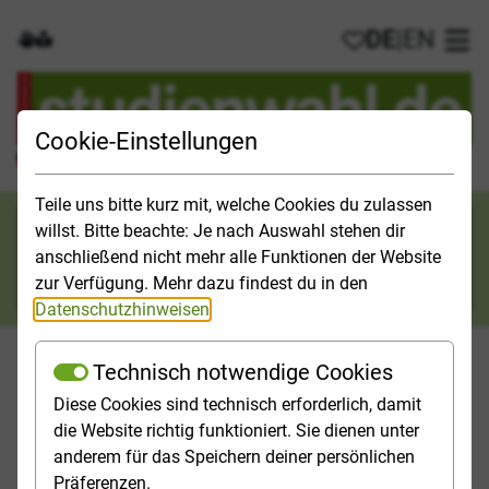
DE
|
EN
Gebärdensprache
Leichte Sprache
Meine Favorit
Hau
Cookie-Einstellungen
Der offizielle Studienführer für Deutschland
Teile uns bitte kurz mit, welche Cookies du zulassen
Suchkategorie
willst. Bitte beachte: Je nach Auswahl stehen dir
anschließend nicht mehr alle Funktionen der Website
Suche
zur Verfügung. Mehr dazu findest du in den
Datenschutzhinweisen
.
Technisch notwendige Cookies
Diese Cookies sind technisch erforderlich, damit
Orientieren
Studieninfos
Studienfelder
Hochschulp
die Website richtig funktioniert. Sie dienen unter
anderem für das Speichern deiner persönlichen
Startseite
Studienfelder
Präferenzen.