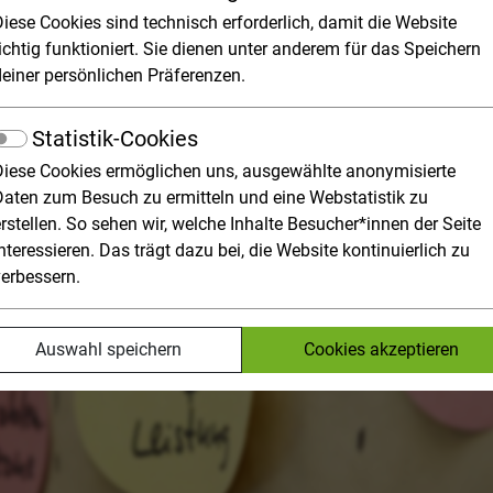
Diese Cookies sind technisch erforderlich, damit die Website
ichtig funktioniert. Sie dienen unter anderem für das Speichern
deiner persönlichen Präferenzen.
m Erleben, Verhalten und Handeln des Menschen. Psychologinn
perimentieren und Testen.
Statistik-Cookies
Diese Cookies ermöglichen uns, ausgewählte anonymisierte
Daten zum Besuch zu ermitteln und eine Webstatistik zu
rstellen. So sehen wir, welche Inhalte Besucher*innen der Seite
nteressieren. Das trägt dazu bei, die Website kontinuierlich zu
verbessern.
Auswahl speichern
Cookies akzeptieren