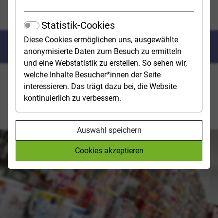
Sprach- und Kulturwissenschaften
Kommunikation und Medien
Statistik-Cookies
Diese Cookies ermöglichen uns, ausgewählte
Kommunikation und Medien
anonymisierte Daten zum Besuch zu ermitteln
und eine Webstatistik zu erstellen. So sehen wir,
welche Inhalte Besucher*innen der Seite
Die Studiengänge in diesem Studienfeld bereiten auf
interessieren. Das trägt dazu bei, die Website
eine berufliche Tätigkeit in den Bereichen Redaktion,
kontinuierlich zu verbessern.
Journalistik, Presse- und Öffentlichkeitsarbeit sowie
Kommunikation oder Informationsmanagement vor.
Auswahl speichern
Cookies akzeptieren