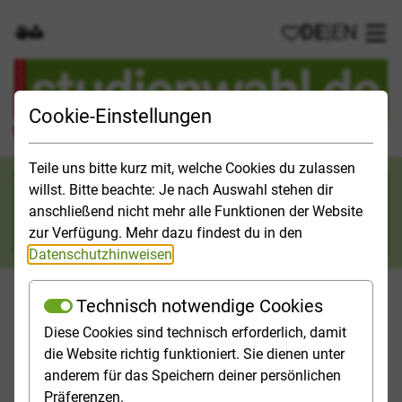
DE
|
EN
Gebärdensprache
Leichte Sprache
Meine Favorit
Hau
Cookie-Einstellungen
Der offizielle Studienführer für Deutschland
Teile uns bitte kurz mit, welche Cookies du zulassen
Suchkategorie
willst. Bitte beachte: Je nach Auswahl stehen dir
anschließend nicht mehr alle Funktionen der Website
Suche
zur Verfügung. Mehr dazu findest du in den
Datenschutzhinweisen
.
Technisch notwendige Cookies
Diese Cookies sind technisch erforderlich, damit
Orientieren
Studieninfos
Studienfelder
Hochschulp
die Website richtig funktioniert. Sie dienen unter
anderem für das Speichern deiner persönlichen
Startseite
Studienfelder
Präferenzen.