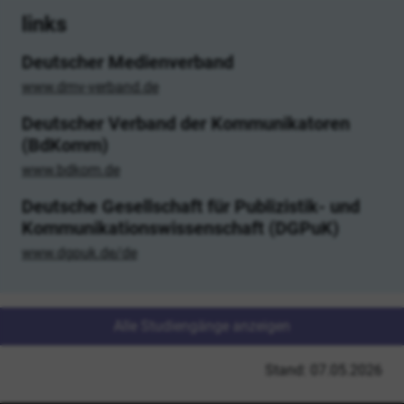
links
Deutscher Medienverband
www.dmv-verband.de
Deutscher Verband der Kommunikatoren
(BdKomm)
www.bdkom.de
Deutsche Gesellschaft für Publizistik- und
Kommunikationswissenschaft (DGPuK)
www.dgpuk.de/de
Alle Studiengänge anzeigen
Stand: 07.05.2026