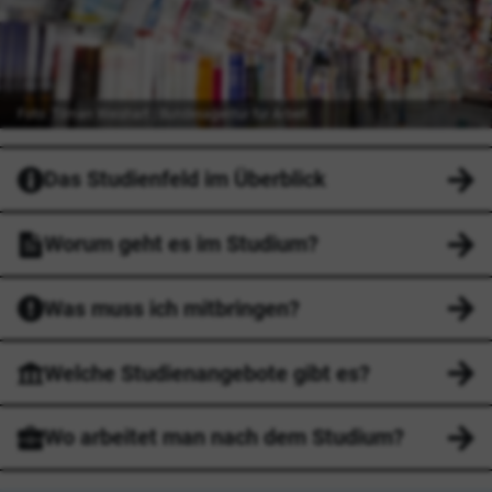
Foto: Tilman Weishart | Bundesagentur für Arbeit
Das Studienfeld im Überblick
Worum geht es im Studium?
Was muss ich mitbringen?
Welche Studienangebote gibt es?
Wo arbeitet man nach dem Studium?