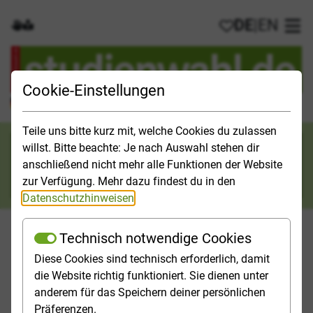
DE
|
EN
Gebärdensprache
Leichte Sprache
Meine Favorit
Hau
Cookie-Einstellungen
Der offizielle Studienführer für Deutschland
Teile uns bitte kurz mit, welche Cookies du zulassen
Suchkategorie
willst. Bitte beachte: Je nach Auswahl stehen dir
anschließend nicht mehr alle Funktionen der Website
Suche
zur Verfügung. Mehr dazu findest du in den
Datenschutzhinweisen
.
Technisch notwendige Cookies
Diese Cookies sind technisch erforderlich, damit
Orientieren
Studieninfos
Studienfelder
Hochschulp
die Website richtig funktioniert. Sie dienen unter
anderem für das Speichern deiner persönlichen
Startseite
Studieninfos
Studieren im Ausland
Präferenzen.