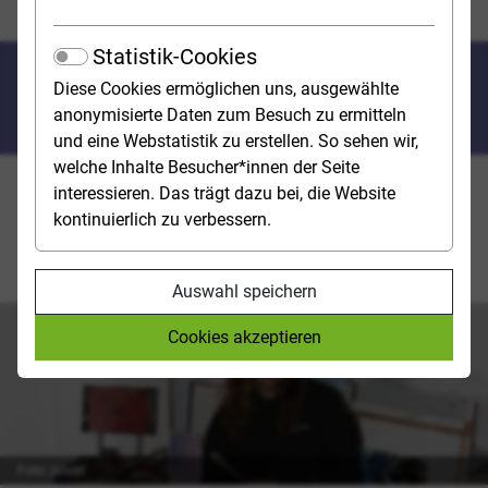
Studienreportage Kunst
Statistik-Cookies
Professionell den Pinsel
Diese Cookies ermöglichen uns, ausgewählte
schwingen
anonymisierte Daten zum Besuch zu ermitteln
und eine Webstatistik zu erstellen. So sehen wir,
welche Inhalte Besucher*innen der Seite
interessieren. Das trägt dazu bei, die Website
Onno Seeger (27) studiert „Malerei/Grafik“ an der
kontinuierlich zu verbessern.
Hochschule für Grafik und Buchkunst / Academy of
Fine Arts Leipzig (HFG), einer der ältesten und
renommiertesten Kunsthochschulen Europas.
Auswahl speichern
Cookies akzeptieren
Foto: privat