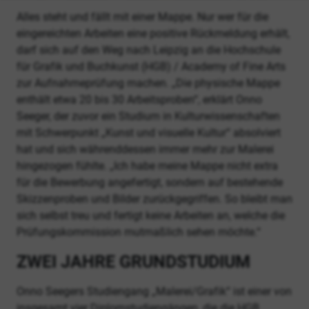
Alles steht und fällt mit einer Mappe. Nur wer für die
eingereichten Arbeiten eine positive Rückmeldung erhält,
darf sich auf den Weg nach Leipzig an die Hochschule
für Grafik und Buchkunst (HGB) / Academy of Fine Arts
zur Aufnahmeprüfung machen. „Die physische Mappe
enthält etwa 20 bis 30 Arbeitsproben“, erklärt Onno
Seeger, der zuvor ein Studium in Kulturwissenschaften
mit Schwerpunkt „Kunst und visuelle Kultur“ absolviert
hat und sich währenddessen immer mehr zur Malerei
hingezogen fühlte. „Ich habe meine Mappe nicht extra
für die Bewerbung angefertigt, sondern auf bestehende
Skizzenproben und Bilder zurückgegriffen. So bleibt man
sich selbst treu und fertigt keine Arbeiten an, welche die
Prüfungskommission mutmaßlich sehen möchte.“
ZWEI JAHRE GRUNDSTUDIUM
Onno Seegers Studiengang „Malerei/Grafik“ ist einer von
insgesamt vier Diplomstudiengängen, die die HGB