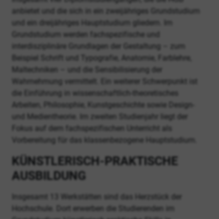
anbietet und die sich in ein zweijähriges Grundstudium
und ein dreijähriges Hauptstudium gliedern. Im
Grundstudium werden fachspezifische und
interdisziplinäre Grundlagen der Gestaltung – zum
Beispiel Schrift und Typografie, Anatomie, Farblehre,
Maltechniken – und die Sensibilisierung der
Wahrnehmung vermittelt. Ein weiterer Schwerpunkt ist
die Einführung in wissenschaftlich-theoretisches
Arbeiten, Philosophie, Kunstgeschichte sowie Design-
und Medientheorie. Im zweiten Studienjahr liegt der
Fokus auf dem fachspezifischen Unterricht als
Vorbereitung für das klassenbezogene Hauptstudium.
KÜNSTLERISCH-PRAKTISCHE
AUSBILDUNG
Insgesamt 13 Werkstätten sind das Herzstück der
Hochschule. Dort erwerben die Studierenden im