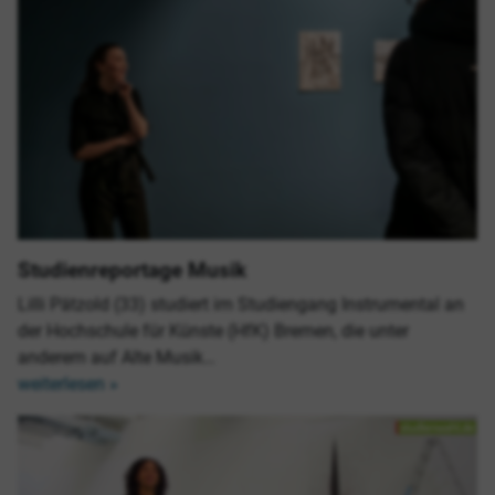
Studienreportage Musik
Lilli Pätzold (33) studiert im Studiengang Instrumental an
der Hochschule für Künste (HfK) Bremen, die unter
anderem auf Alte Musik…
weiterlesen »