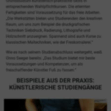
Grundstudium künstlerisch-praktische Skills in
entsprechenden Wahlpflichtkursen. Die erlernten
Fertigkeiten sind Voraussetzung für das freie Arbeiten.
„Die Werkstätten bieten uns Studierenden den kreativen
Raum, um uns zum Beispiel die druckgrafischen
Techniken Siebdruck, Radierung, Lithografie und
Holzschnitt anzueignen. Spannend sind auch Kurse zu
klassischen Maltechniken, wie der Freskomalerei.“
Wie es nach seinem Studienabschluss weitergeht, weiß
Onno Seeger bereits: „Das Studium bietet mir beste
Voraussetzungen und Kompetenzen, um als
freischaffender Künstler Fuß zu fassen.“
BEISPIELE AUS DER PRAXIS:
KÜNSTLERISCHE STUDIENGÄNGE