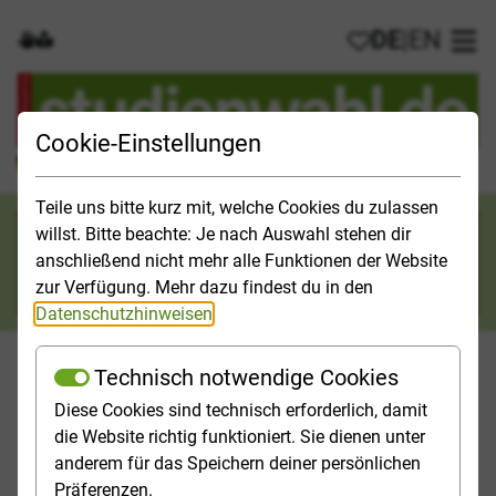
DE
|
EN
Gebärdensprache
Leichte Sprache
Meine Favorit
Hau
Cookie-Einstellungen
Der offizielle Studienführer für Deutschland
Teile uns bitte kurz mit, welche Cookies du zulassen
Suchkategorie
willst. Bitte beachte: Je nach Auswahl stehen dir
anschließend nicht mehr alle Funktionen der Website
Suche
zur Verfügung. Mehr dazu findest du in den
Datenschutzhinweisen
.
Technisch notwendige Cookies
Diese Cookies sind technisch erforderlich, damit
Orientieren
Studieninfos
Studienfelder
Hochschulp
die Website richtig funktioniert. Sie dienen unter
anderem für das Speichern deiner persönlichen
Startseite
Top-Themen
Künstlerische Studiengänge
Präferenzen.