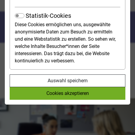
Studienfeldbezogene Beratungstests
Statistik-Cookies
Gesucht: Das passende
Diese Cookies ermöglichen uns, ausgewählte
Studium
anonymisierte Daten zum Besuch zu ermitteln
und eine Webstatistik zu erstellen. So sehen wir,
welche Inhalte Besucher*innen der Seite
interessieren. Das trägt dazu bei, die Website
Als Psychologe im Berufspsychologischen Service der
kontinuierlich zu verbessern.
Bundesagentur für Arbeit betreut Axel Koltes
Schüler*innen, die einen Studienfeldbezogenen
Beratungstest (SFBT) absolvieren. Die Tests
Auswahl speichern
unterstützen bei der Entscheidung für eine
Studienrichtung.
Cookies akzeptieren