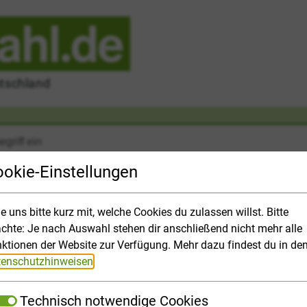
utschland
okie-Einstellungen
le uns bitte kurz mit, welche Cookies du zulassen willst. Bitte
chte: Je nach Auswahl stehen dir anschließend nicht mehr alle
r
Hochschulpanorama
Bewerbung
Finanzen
Top-Them
ktionen der Website zur Verfügung. Mehr dazu findest du in de
enschutzhinweisen
.
den
Technisch notwendige Cookies