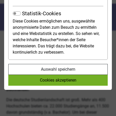
Studienführer „Studienwahl
Statistik-Cookies
2025/2026“ erschienen
Diese Cookies ermöglichen uns, ausgewählte
anonymisierte Daten zum Besuch zu ermitteln
und eine Webstatistik zu erstellen. So sehen wir,
welche Inhalte Besucher*innen der Seite
NÜRNBERG – Ab sofort ist die 55. Ausgabe des
interessieren. Das trägt dazu bei, die Website
Studienführers „Studienwahl“ erhältlich.
kontinuierlich zu verbessern.
Abiturient*innen bekommen in dem bewährten
Informationsmedium Hilfe bei der
Entscheidungsfindung und können sich einen Überblick
Auswahl speichern
über Studienmöglichkeiten an deutschen Hochschulen
verschaffen. „Studienwahl“ gibt es sowohl in Schulen
Cookies akzeptieren
und Berufsinformationszentren als auch im
Buchhandel.
Die deutsche Studienlandschaft ist groß. Mehr als 400
Hochschulen bieten ca. 22.000 Studiengänge an, 11.500
davon grundständig (v.a. Bachelor). Um bei dieser