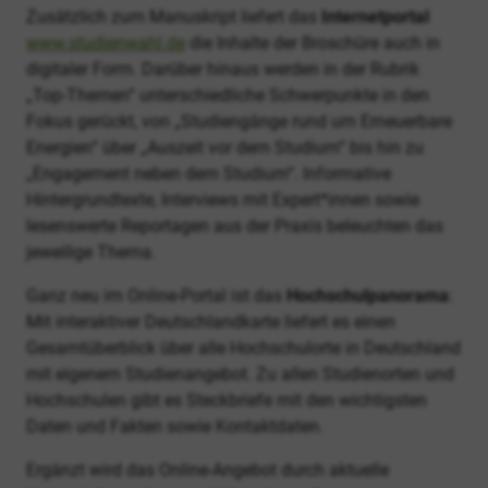
Zusätzlich zum Manuskript liefert das
Internetportal
www.studienwahl.de
die Inhalte der Broschüre auch in
digitaler Form. Darüber hinaus werden in der Rubrik
„Top-Themen“ unterschiedliche Schwerpunkte in den
Fokus gerückt, von „Studiengänge rund um Erneuerbare
Energien“ über „Auszeit vor dem Studium“ bis hin zu
„Engagement neben dem Studium“. Informative
Hintergrundtexte, Interviews mit Expert*innen sowie
lesenswerte Reportagen aus der Praxis beleuchten das
jeweilige Thema.
Ganz neu im Online-Portal ist das
Hochschulpanorama
:
Mit interaktiver Deutschlandkarte liefert es einen
Gesamtüberblick über alle Hochschulorte in Deutschland
mit eigenem Studienangebot. Zu allen Studienorten und
Hochschulen gibt es Steckbriefe mit den wichtigsten
Daten und Fakten sowie Kontaktdaten.
Ergänzt wird das Online-Angebot durch aktuelle