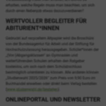
erhalten, welche Regeln muss man beachten, um sich
durch einen Nebenjob etwas dazuzuverdienen?
WERTVOLLER BEGLEITER FÜR
ABITURIENT*INNEN
Gedruckt auf recyceltem Altpapier wird die Broschüre
von der Bundesagentur für Arbeit und der Stiftung für
Hochschulzulassung herausgegeben. Schüler*innen der
„(Vor-)Abgangsklassen“ an Gymnasien und
weiterführenden Schulen erhalten den Ratgeber
kostenlos, um sich nach dem Schulabschluss
bestmöglich orientieren zu können. Alle anderen können
„Studienwahl 2025/2026“ zum Preis von 9,90 Euro im
Buchhandel erwerben oder direkt beim Verlag bestellen
(
www.studienwahl.de/bestellen
).
ONLINEPORTAL UND NEWSLETTER