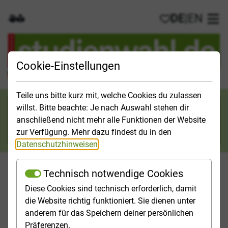
DE
|
EN
Gebärdensprache
Leichte Sprache
Meine Favorit
Hau
Cookie-Einstellungen
Der offizielle Studienführer für Deutschland
Teile uns bitte kurz mit, welche Cookies du zulassen
Suchkategorie
willst. Bitte beachte: Je nach Auswahl stehen dir
anschließend nicht mehr alle Funktionen der Website
Suche
zur Verfügung. Mehr dazu findest du in den
Datenschutzhinweisen
.
Technisch notwendige Cookies
Diese Cookies sind technisch erforderlich, damit
Orientieren
Studieninfos
Studienfelder
Hochschulp
die Website richtig funktioniert. Sie dienen unter
anderem für das Speichern deiner persönlichen
Startseite
In eigener Sache
Studienwahl 2025/26
Präferenzen.