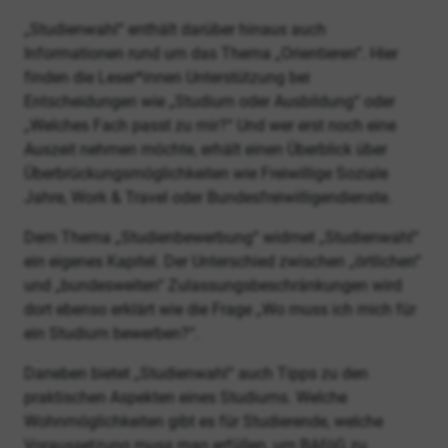
„Studienwahl“ enthält darüber hinaus auch
Informationen rund um das Thema „Orientieren“. Hier
finden die Leser*innen Unterstützung bei
Entscheidungen wie „Studium oder Ausbildung“ oder
„Welches Fach passt zu mir?“ Und wer erst noch eine
Auszeit nehmen möchte, erhält einen Überblick über
Überbrückungsmöglichkeiten wie Freiwillige Soziale
Jahre, Work & Travel oder Bundesfreiwilligendienste.
Dem Thema „Studienbewerbung“ widmet „Studienwahl“
ein eigenes Kapitel. Der Unterschied zwischen „örtlichen“
und „bundesweiten“ Zulassungsbeschränkungen wird
dort ebenso erklärt wie die Frage „Wo muss ich mich für
ein Studium bewerben?“.
Daneben bietet „Studienwahl“ auch Tipps zu den
praktischen Aspekten eines Studiums. Welche
Wohnmöglichkeiten gibt es für Studierende, welche
Voraussetzung muss man erfüllen, um BAföG zu