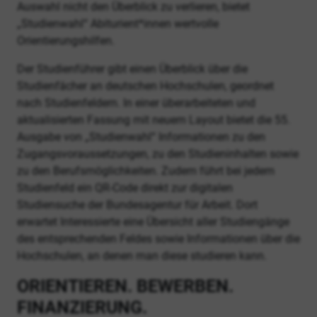
Auswahl nicht den Überblick zu verlieren, bietet
„Studienwahl“ Abiturient*innen wertvolle
Orientierungshilfen.
Der Studienführer gibt einen Überblick über die
Studienfächer an deutschen Hochschulen, geordnet
nach Studienfeldern. In einer überarbeiteten und
aktualisierten Fassung mit neuem Layout bietet die 55.
Ausgabe von „Studienwahl“ Informationen zu den
Zugangsvoraussetzungen, zu den Studieninhalten sowie
zu den Berufsmöglichkeiten. Zudem führt bei jedem
Studienfeld ein QR-Code direkt zur digitalen
Studiensuche der Bundesagentur für Arbeit. Dort
erwartet Interessierte eine Übersicht aller Studiengänge
des entsprechenden Feldes sowie Informationen über die
Hochschulen, an denen man diese studieren kann.
ORIENTIEREN. BEWERBEN.
FINANZIERUNG.