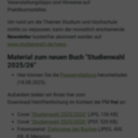
Veranstaltungstipps und Hinweise auf
Praktikumsstellen.
Um rund um die Themen Studium und Hochschule
nichts zu verpassen, kann der monatlich erscheinende
Newsletter
kostenfrei abonniert werden auf
www.studienwahl.de/news
.
Material zum neuen Buch "Studienwahl
2025/26"
Hier können Sie die
Pressemitteilung
herunterladen
(18.08.2025).
Außerdem bieten wir Ihnen hier zum
Download/Veröffentlichung im Kontext der PM
frei
an:
Cover
"Studienwahl 2025/2026"
(JPG, 136 KB)
Cover
"Studienwahl 2025/2026"
(PDF, 520 KB)
Fotomaterial:
Zielgruppe des Buches
(JPEG, 400
KB, © Meramo)