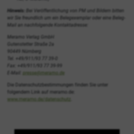
Hinweis:
Bei Veröffentlichung von PM und Bildern bitten
wir Sie freundlich um ein Belegexemplar oder eine Beleg-
Mail an nachfolgende Kontaktadresse:
Meramo Verlag GmbH
Gutenstetter Straße 2a
90449 Nürnberg
Tel. +49/911/93 77 39-0
Fax: +49/911/93 77 39-99
E-Mail:
presse@meramo.de
Die Datenschutzbestimmungen finden Sie unter
folgendem Link auf meramo.de:
www.meramo.de/datenschutz
.