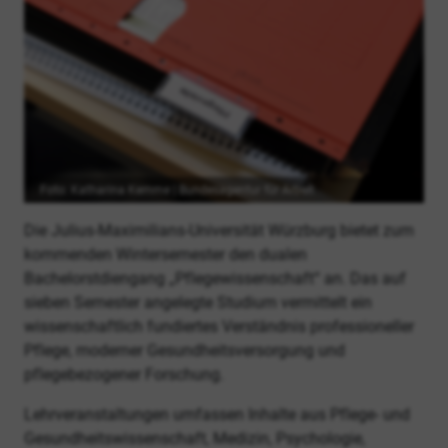
Foto: Katharina Kemme | Bundesagentur für Arbeit
Die Julius-Maximilians-Universität Würzburg bietet zum
kommenden Wintersemester den dualen
Bachelorstdiengang „Pflegewissenschaft“ an. Das auf
sieben Semester angelegte Studium vermittelt ein
wissenschaftlich fundiertes Verständnis professioneller
Pflege, moderner Gesundheitsversorgung und
pflegebezogener Forschung.
Lehrveranstaltungen umfassen Inhalte aus Pflege- und
Gesundheitswissenschaft, Medizin, Psychologie,