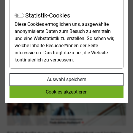
LIEBE LESERIN, LIEBER LESER,
studienwahl.de erstrahlt in ne
Statistik-Cookies
studienwahl.de hat einen neuen Anstrich bekommen.
Diese Cookies ermöglichen uns, ausgewählte
Das Portal wurde technisch und gestalterisch
anonymisierte Daten zum Besuch zu ermitteln
überarbeitet und erstrahlt seit heute in neuem Glanz.
und eine Webstatistik zu erstellen. So sehen wir,
welche Inhalte Besucher*innen der Seite
interessieren. Das trägt dazu bei, die Website
kontinuierlich zu verbessern.
Auswahl speichern
Cookies akzeptieren