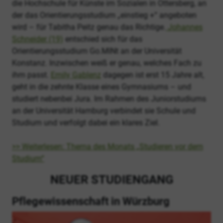
die Hochschule für Künste im Sozialen in Ottersberg, an
der das Orientierungsstudium „einstieg +“ angeboten
wird – für Tabitha Peitz genau das Richtige.
Johannes
Schneider (19)
entschied sich für das
Orientierungsstudium Go.MINt an der Universität
Konstanz. Inzwischen weiß er genau, welches Fach zu
ihm passt.
Emily Gablenz
dagegen ist erst 15 Jahre alt,
geht in die zehnte Klasse eines Gymnasiums – und
studiert nebenbei Jura. Im Rahmen des Juniorstudiums
an der Universität Hamburg verbindet sie Schule und
Studium und verfolgt dabei ein klares Ziel.
>> Weiterlesen: Thema des Monats „Studieren vor dem
Studium“
NEUER STUDIENGANG
Pflegewissenschaft in Würzburg