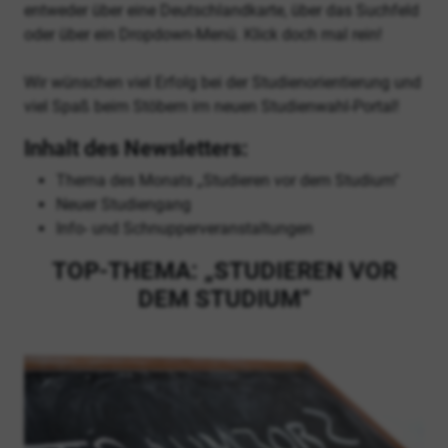
entweder über eine Deutschlandkarte, über das Suchfeld
oder über ein Dropdown-Menü. Klick doch mal rein!
Wir wünschen viel Erfolg bei der Studienorientierung und
viel Spaß beim Stöbern im neuen Studienwahl-Portal!
Inhalt des Newsletters:
Thema des Monats „Studieren vor dem Studium"
Neuer Studiengang
Info- und Schnupperveranstaltungen
TOP-THEMA: „STUDIEREN VOR
DEM STUDIUM“