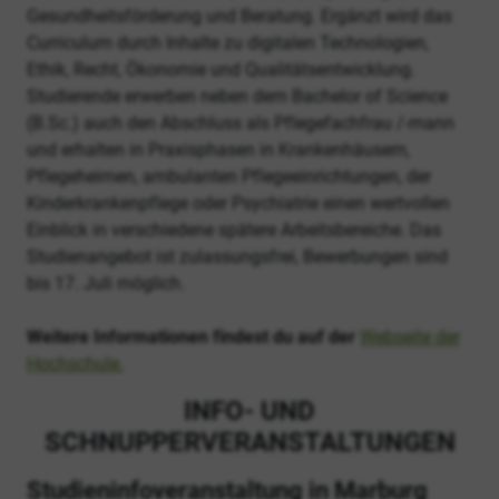
Gesundheitsförderung und Beratung. Ergänzt wird das
Curriculum durch Inhalte zu digitalen Technologien,
Ethik, Recht, Ökonomie und Qualitätsentwicklung.
Studierende erwerben neben dem Bachelor of Science
(B.Sc.) auch den Abschluss als Pflegefachfrau /-mann
und erhalten in Praxisphasen in Krankenhäusern,
Pflegeheimen, ambulanten Pflegeeinrichtungen, der
Kinderkrankenpflege oder Psychiatrie einen wertvollen
Einblick in verschiedene spätere Arbeitsbereiche. Das
Studienangebot ist zulassungsfrei, Bewerbungen sind
bis 17. Juli möglich.
Weitere Informationen findest du auf der
Webseite der
Hochschule.
INFO- UND
SCHNUPPERVERANSTALTUNGEN
Studieninfoveranstaltung in Marburg