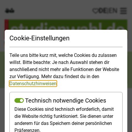
DE
|
EN
Gebärdensprache
Leichte Sprache
Meine Favorit
Hau
Cookie-Einstellungen
Der offizielle Studienführer für Deutschland
Teile uns bitte kurz mit, welche Cookies du zulassen
Suchkategorie
willst. Bitte beachte: Je nach Auswahl stehen dir
anschließend nicht mehr alle Funktionen der Website
Suche
zur Verfügung. Mehr dazu findest du in den
Datenschutzhinweisen
.
Technisch notwendige Cookies
Diese Cookies sind technisch erforderlich, damit
Orientieren
Studieninfos
Studienfelder
Hochschulp
die Website richtig funktioniert. Sie dienen unter
anderem für das Speichern deiner persönlichen
Startseite
News
studienwahl.de erstrahlt in neuem Glanz
Präferenzen.