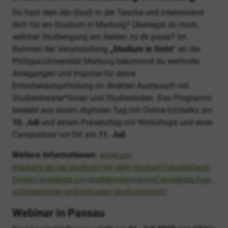
Du hast dein Abi (fast) in der Tasche und interessierst
dich für ein Studium in Marburg? Überlegst du noch,
welcher Studiengang am besten zu dir passt? Im
Rahmen der Veranstaltung
„Studium in Sicht“
an der
Philipps-Universität Marburg bekommst du wertvolle
Anregungen und Impulse für deine
Entscheidungsfindung im direkten Austausch mit
Studienberater*innen und Studierenden. Das Programm
besteht aus einem digitalen Tag mit Online-Infotalks am
10. Juli
und einem Präsenztag mit Workshops und einer
Campustour vor Ort am
11. Juli
.
Weitere Informationen:
www.uni-
marburg.de/de/studium/vor-dem-studium/studienfach-
finden/angebote-zur-studienorientierung/angebote-fuer-
schuelerinnen-und-schueler/studiuminsicht
Webinar in Passau