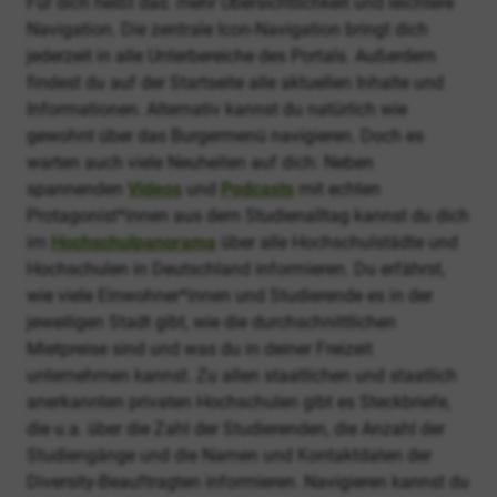
Für dich heißt das: mehr Übersichtlichkeit und leichtere
Navigation. Die zentrale Icon-Navigation bringt dich
jederzeit in alle Unterbereiche des Portals. Außerdem
findest du auf der Startseite alle aktuellen Inhalte und
Informationen. Alternativ kannst du natürlich wie
gewohnt über das Burgermenü navigieren. Doch es
warten auch viele Neuheiten auf dich: Neben
spannenden
Videos
und
Podcasts
mit echten
Protagonist*innen aus dem Studienalltag kannst du dich
im
Hochschulpanorama
über alle Hochschulstädte und
Hochschulen in Deutschland informieren. Du erfährst,
wie viele Einwohner*innen und Studierende es in der
jeweiligen Stadt gibt, wie die durchschnittlichen
Mietpreise sind und was du in deiner Freizeit
unternehmen kannst. Zu allen staatlichen und staatlich
anerkannten privaten Hochschulen gibt es Steckbriefe,
die u.a. über die Zahl der Studierenden, die Anzahl der
Studiengänge und die Namen und Kontaktdaten der
Diversity-Beauftragten informieren. Navigieren kannst du