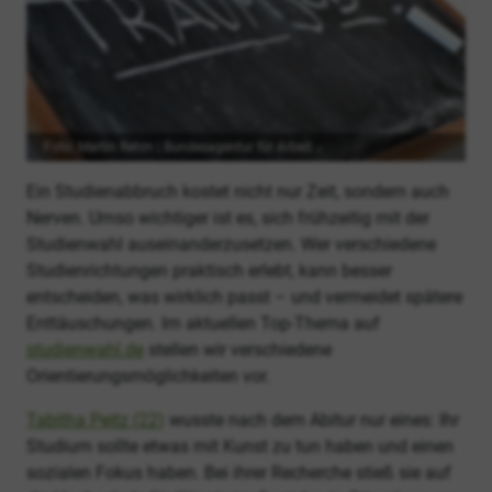
Foto: Martin Rehm | Bundesagentur für Arbeit
Ein Studienabbruch kostet nicht nur Zeit, sondern auch
Nerven. Umso wichtiger ist es, sich frühzeitig mit der
Studienwahl auseinanderzusetzen. Wer verschiedene
Studienrichtungen praktisch erlebt, kann besser
entscheiden, was wirklich passt – und vermeidet spätere
Enttäuschungen. Im aktuellen Top-Thema auf
studienwahl.de
stellen wir verschiedene
Orientierungsmöglichkeiten vor.
Tabitha Peitz (22)
wusste nach dem Abitur nur eines: Ihr
Studium sollte etwas mit Kunst zu tun haben und einen
sozialen Fokus haben. Bei ihrer Recherche stieß sie auf