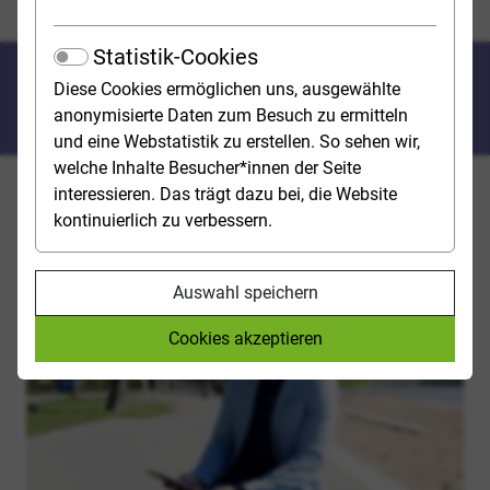
Checkliste Ausbildung
Statistik-Cookies
Checkliste Berufliche
Diese Cookies ermöglichen uns, ausgewählte
Ausbildung
anonymisierte Daten zum Besuch zu ermitteln
und eine Webstatistik zu erstellen. So sehen wir,
welche Inhalte Besucher*innen der Seite
interessieren. Das trägt dazu bei, die Website
Falls du eine berufliche Ausbildung anstrebst, solltest
kontinuierlich zu verbessern.
du die Antworten auf die folgenden Fragen klären:
Auswahl speichern
Cookies akzeptieren