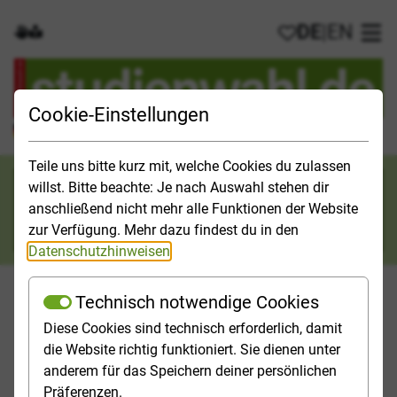
DE
|
EN
Gebärdensprache
Leichte Sprache
Meine Favorit
Hau
Cookie-Einstellungen
Der offizielle Studienführer für Deutschland
Teile uns bitte kurz mit, welche Cookies du zulassen
Suchkategorie
willst. Bitte beachte: Je nach Auswahl stehen dir
anschließend nicht mehr alle Funktionen der Website
Suche
zur Verfügung. Mehr dazu findest du in den
Datenschutzhinweisen
.
Technisch notwendige Cookies
Diese Cookies sind technisch erforderlich, damit
Orientieren
Studieninfos
Studienfelder
Hochschulp
die Website richtig funktioniert. Sie dienen unter
anderem für das Speichern deiner persönlichen
Startseite
Orientieren
Studium oder Ausbildung?
Präferenzen.